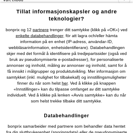
Tillat informasjonskapsler og andre
Selskapet
teknologier?
bonprix og 12
partnere
trenger ditt samtykke (klikk på «OK») ved
Topkategorier / Sesongvarer
enkelte databehandlinger
, för att lagra och/eller hämta
information på en enhet (IP-adress, användar-ID,
webbläsarinformation, enhetsidentifierare). Databehandlingen
Du kan også finne oss på
skjer med det formål å identifisere på tredjepartssider (også ved
bruk av pseudonymiserte e-postadresser), for personaliserte
annonser og innhold, måling av annonser og innhold, samt for å
få innsikt i målgrupper og produktutvikling. Mer informasjon om
samtykket (inkl. mulighet for tilbakekall) og innstillingsmuligheter
Kjøpsvilkår
Personopplysninger
Cookie-innstillinger
finner du når som helst
her
. Ved å klikke på knappen
«Innstillinger» kan du tilpasse omfanget av ditt samtykke
Om Oss
Angre kjøp
individuelt. Ved å klikke på lenken «Avvis samtykke» kan du når
som helst trekke tilbake ditt samtykke.
©
2026 bonprix.
Databehandlinger
bonprix samarbeider med partnere som behandler data hentet
fra din sluttbrukerenhet (sporingsdata) eller de pseudonymiserte