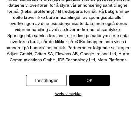
dataene vi overfører, for å styre vår annonsering samt til egne
formål (f.eks. profilering) / til tredjeparts formål. På bakgrunn av
dette krever ikke bare innsamlingen av sporingsdata eller
overføringen av dine pseudonymiserte data, men også deres
viderebehandling av disse leverandørene, et samtykke.
Sporingsdata samles først inn, eller dine pseudonymiserte data
overføres først, når du klikker på «OK»-knappen som vises i
banneret på bonprix' nettbutikk. Partnerne er følgende selskaper:
Adjust GmbH, Criteo SA, Flowbox AB, Google Ireland Ltd, Hurra
Communications GmbH, ID5 Technology Ltd, Meta Platforms
Ireland Ltd, Microsoft Ireland Operations Ltd, Pinterest Europe
Ltd, RTB-House GmbH, Snap Group Ltd, TikTok Information
Technologies UK Ltd. Ytterligere informasjon om
Innstillinger
OK
databehandlingene utført av disse partnerne finner du i
personvernerklæringen
. Informasjonen er også tilgjengelig via en
Avvis samtykke
lenke i banneret.