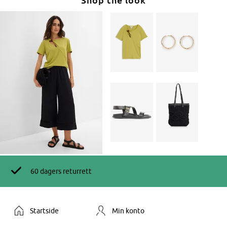
60 dagers returrett
Startside
Min konto