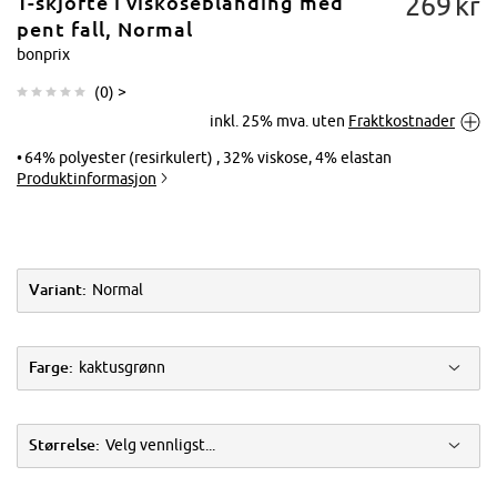
269
kr
T-skjorte i viskoseblanding med
pent fall, Normal
bonprix
(
0
) >
Trykk for å
inkl. 25% mva. uten
Fraktkostnader
forstørre
64% polyester (resirkulert) , 32% viskose, 4% elastan
Produktinformasjon
Variant:
Normal
Farge:
kaktusgrønn
Størrelse:
Velg vennligst...