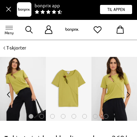
bonprix app
til appen
Meny
<
T-skjorter
<
>