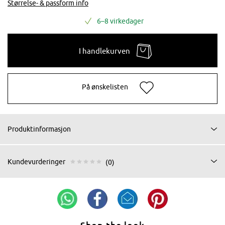
Størrelse- & passform info
6–8 virkedager
I handlekurven
På ønskelisten
Produktinformasjon
Kundevurderinger
(0)
Shop the look