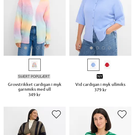
SVÆRT POPULÆRT
NY
Grovstrikket cardigan i myk
Vid cardigan i myk ullmiks
garnmiks med ull
379 kr
349 kr