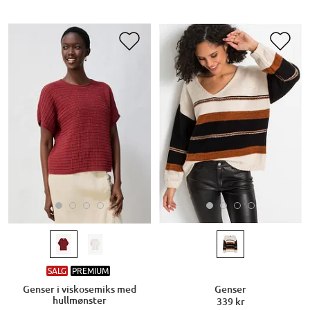
SALG
PREMIUM
Genser i viskosemiks med
Genser
hullmønster
339 kr