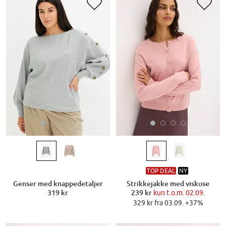
TOP DEAL
NY
Genser med knappedetaljer
Strikkejakke med viskose
319 kr
239 kr
kun t.o.m. 02.09.
329 kr fra 03.09. +37%