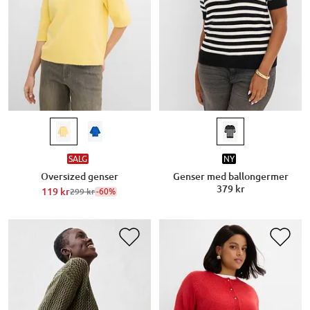
SALG
NY
Oversized genser
Genser med ballongermer
379 kr
119 kr
-60%
299 kr