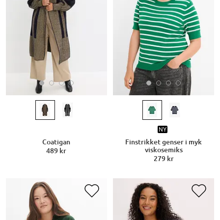
NY
Coatigan
Finstrikket genser i myk
viskosemiks
489 kr
279 kr