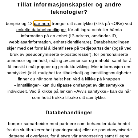
Tillat informasjonskapsler og andre
teknologier?
Genser i finstrikk
Kort strikkejakke med
hullmønster
319 kr
bonprix og 12
partnere
trenger ditt samtykke (klikk på «OK») ved
299 kr
enkelte databehandlinger
, för att lagra och/eller hämta
information på en enhet (IP-adress, användar-ID,
webbläsarinformation, enhetsidentifierare). Databehandlingen
skjer med det formål å identifisere på tredjepartssider (også ved
bruk av pseudonymiserte e-postadresser), for personaliserte
annonser og innhold, måling av annonser og innhold, samt for å
få innsikt i målgrupper og produktutvikling. Mer informasjon om
samtykket (inkl. mulighet for tilbakekall) og innstillingsmuligheter
finner du når som helst
her
. Ved å klikke på knappen
«Innstillinger» kan du tilpasse omfanget av ditt samtykke
individuelt. Ved å klikke på lenken «Avvis samtykke» kan du når
som helst trekke tilbake ditt samtykke.
Databehandlinger
bonprix samarbeider med partnere som behandler data hentet
fra din sluttbrukerenhet (sporingsdata) eller de pseudonymiserte
dataene vi overfører, for å styre vår annonsering samt til egne