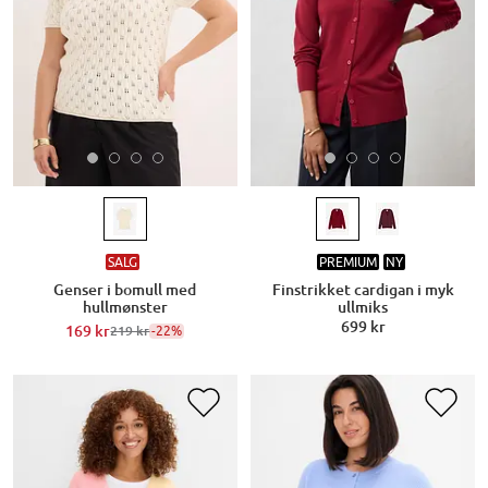
SALG
PREMIUM
NY
Genser i bomull med
Finstrikket cardigan i myk
hullmønster
ullmiks
699 kr
169 kr
-22%
219 kr