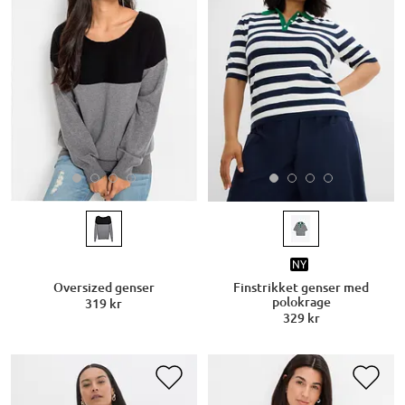
NY
Oversized genser
Finstrikket genser med
polokrage
319 kr
329 kr