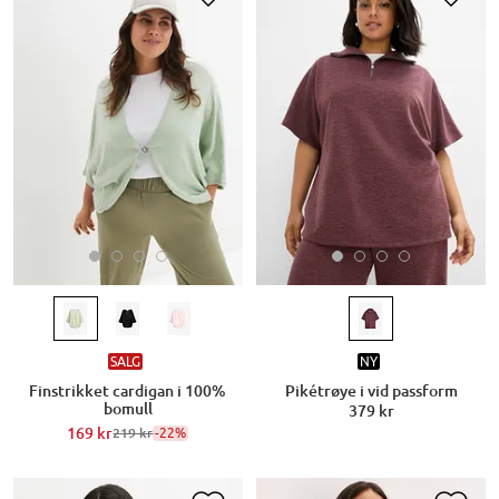
SALG
NY
Finstrikket cardigan i 100%
Pikétrøye i vid passform
bomull
379 kr
169 kr
-22%
219 kr