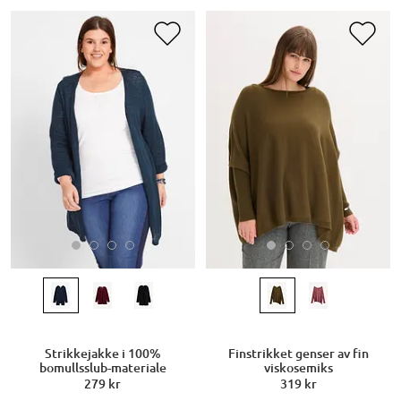
Strikkejakke i 100%
Finstrikket genser av fin
bomullsslub-materiale
viskosemiks
279 kr
319 kr