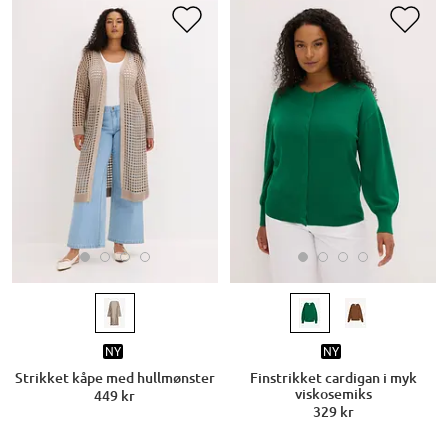
NY
NY
Strikket kåpe med hullmønster
Finstrikket cardigan i myk
viskosemiks
449 kr
329 kr