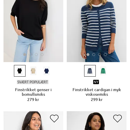
SVÆRT POPULÆRT
NY
Finstrikket genser i
Finstrikket cardigan i myk
bomullsmiks
viskosemiks
279 kr
299 kr