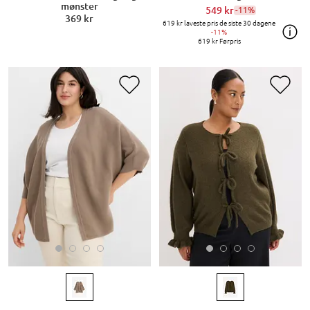
mønster
549 kr
-11%
369 kr
619 kr
laveste pris de siste 30 dagene
-11%
619 kr
Førpris