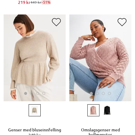
219 kr
-51%
449 kr
Genser med bluseinnfelling
Omslagsgenser med
hullmønster