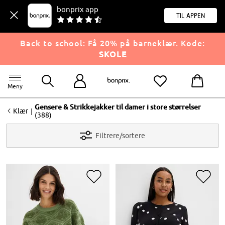
bonprix app
til appen
Back to school: Få 20% på barneklær. Kode:
SKOLE
Meny
Gensere & Strikkejakker til damer i store størrelser
<
|
Klær
(388)
Filtrere/sortere