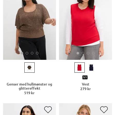
NY
Genser med hullmønster og
Vest
glittereffekt
279 kr
519 kr