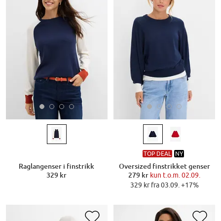
TOP DEAL
NY
Raglangenser i finstrikk
Oversized finstrikket genser
329 kr
279 kr
kun t.o.m. 02.09.
329 kr fra 03.09. +17%