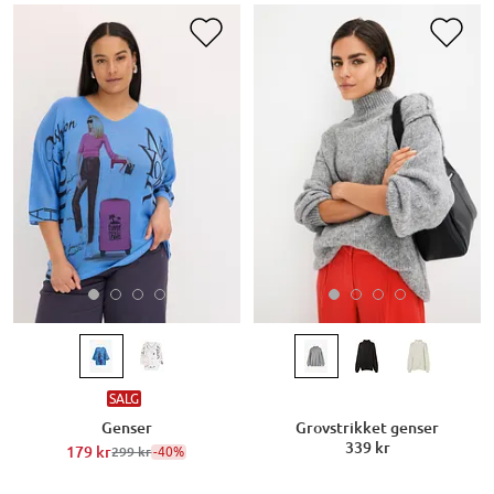
SALG
Genser
Grovstrikket genser
339 kr
179 kr
-40%
299 kr