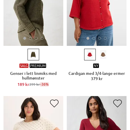
SALG
PREMIUM
NY
Genser i lett linmiks med
Cardigan med 3/4-lange ermer
hullmønster
379 kr
189 kr
-36%
299 kr