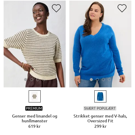
PREMIUM
SVÆRT POPULÆRT
Genser med linandel og
Strikket genser med V-hals,
hunllmønster
Oversized Fit
619 kr
299 kr