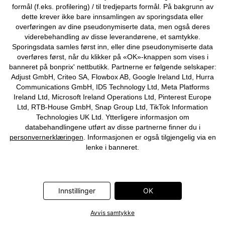
formål (f.eks. profilering) / til tredjeparts formål. På bakgrunn av
dette krever ikke bare innsamlingen av sporingsdata eller
overføringen av dine pseudonymiserte data, men også deres
Lang cardigan
Grovstrikket genser med
viderebehandling av disse leverandørene, et samtykke.
glidelås
269 kr
Sporingsdata samles først inn, eller dine pseudonymiserte data
379 kr
overføres først, når du klikker på «OK»-knappen som vises i
banneret på bonprix' nettbutikk. Partnerne er følgende selskaper:
Adjust GmbH, Criteo SA, Flowbox AB, Google Ireland Ltd, Hurra
Communications GmbH, ID5 Technology Ltd, Meta Platforms
Ireland Ltd, Microsoft Ireland Operations Ltd, Pinterest Europe
Ltd, RTB-House GmbH, Snap Group Ltd, TikTok Information
Technologies UK Ltd. Ytterligere informasjon om
databehandlingene utført av disse partnerne finner du i
personvernerklæringen
. Informasjonen er også tilgjengelig via en
lenke i banneret.
Innstillinger
OK
Avvis samtykke