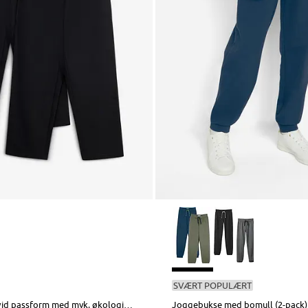
SVÆRT POPULÆRT
Joggebukse i vid passform med myk, økologisk bomull (2-pack)
Joggebukse med bomull (2-pack)