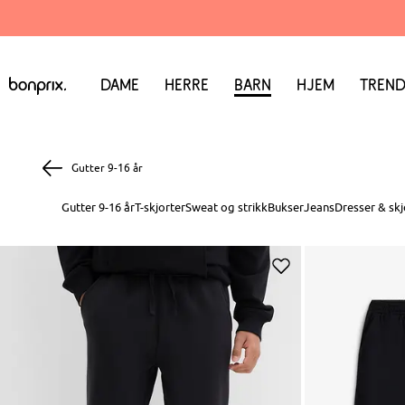
Dame
Herre
Barn
Hjem
Trend
Gutter 9-16 år
Gutter 9-16 år
T-skjorter
Sweat og strikk
Bukser
Jeans
Dresser & skj