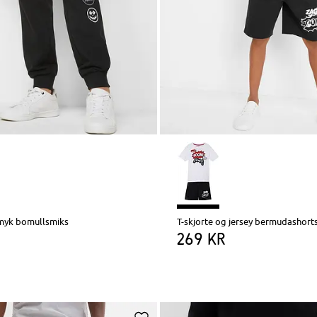
myk bomullsmiks
T-skjorte og jersey bermudashorts 
269 kr