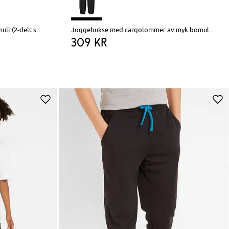
Joggedress i 100% økologisk bomull (2-delt sett)
Joggebukse med cargolommer av myk bomullsmiks
309 kr