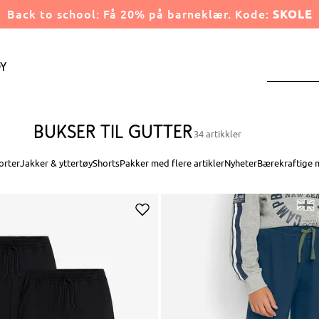
Back to school: Få 20% på barneklær. Kode:
SKOLE
y
Bukser til gutter
34 artikkler
orter
Jakker & yttertøy
Shorts
Pakker med flere artikler
Nyheter
Bærekraftige m