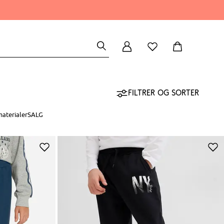
Filtrer og sorter
aterialer
SALG