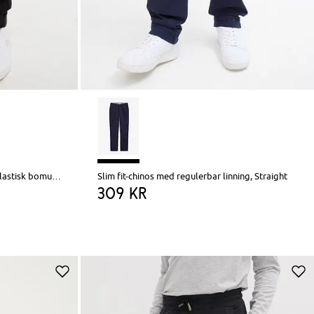
Regular Fit pull on-cargobukse i elastisk bomullsmiks, Straight
Slim fit-chinos med regulerbar linning, Straight
309 kr