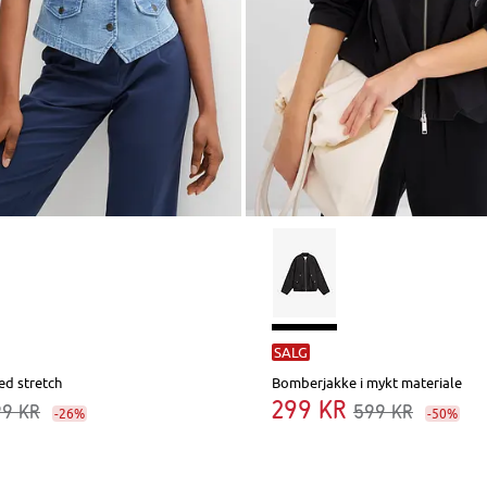
SALG
ed stretch
Bomberjakke i mykt materiale
299 kr
99 kr
599 kr
-26%
-50%