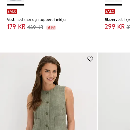
SALG
SALG
Vest med snor og stoppere i midjen
Blazervest i kj
179 kr
299 kr
469 kr
3
-61%