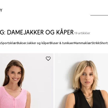
y
lg: damejakker og kåper
19 artikkler
s
Sportsklær
Bukser
Jakker og kåper
Bluser & tunikaer
Mammaklær
Strikk
Short