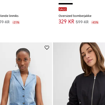
SALG
ølende linmiks
Oversized bomberjakke
329 kr
79 kr
599 kr
-21%
-45%