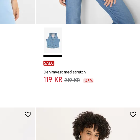
SALG
Denimvest med stretch
119 kr
219 kr
-45%