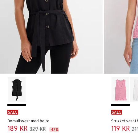
SALG
SALG
Bomullsvest med belte
Strikket vest i
189 kr
119 kr
329 kr
21
-42%