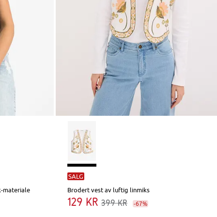
SALG
k-materiale
Brodert vest av luftig linmiks
129 kr
399 kr
-67%