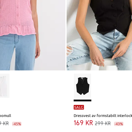
SALG
 bomull
Dressvest av formstabilt interloc
169 kr
9 kr
299 kr
-45%
-43%