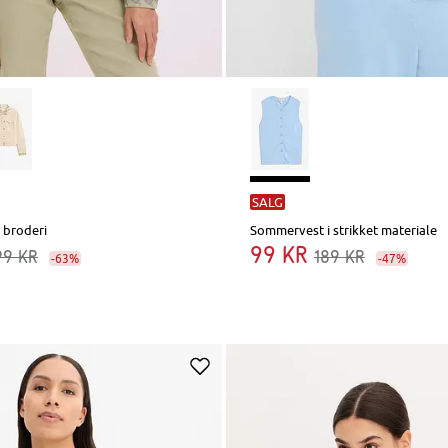
SALG
 broderi
Sommervest i strikket materiale
99 kr
99 kr
189 kr
-63%
-47%