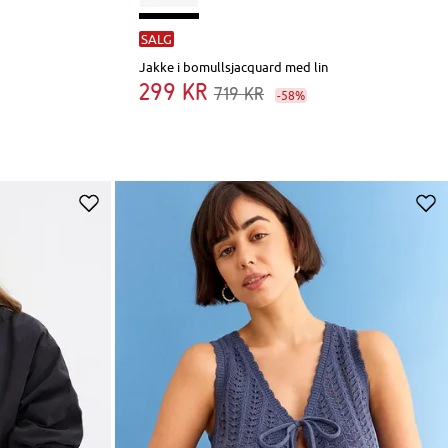
SALG
Jakke i bomullsjacquard med lin
299 kr
719 kr
-58%