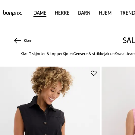
Dame
Herre
Barn
Hjem
Trend
Sa
Klær
Klær
T-skjorter & topper
Kjoler
Gensere & strikkejakker
Sweat
Jean