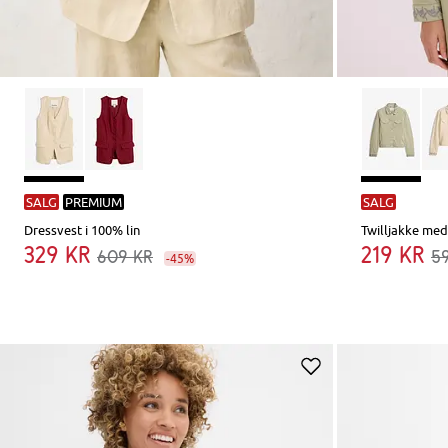
SALG
PREMIUM
SALG
Dressvest i 100% lin
Twilljakke med
329 kr
219 kr
609 kr
5
-45%