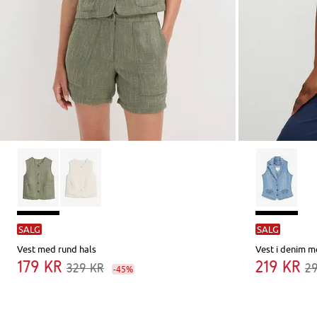
SALG
SALG
Vest med rund hals
Vest i denim m
179 kr
219 kr
329 kr
2
-45%