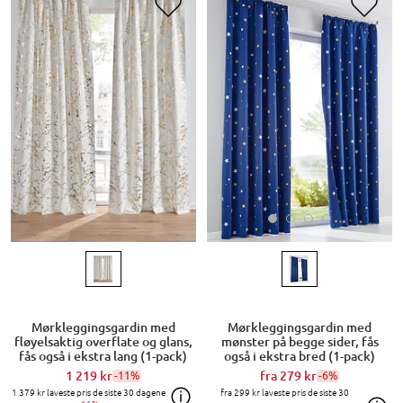
Mørkleggingsgardin med
Mørkleggingsgardin med
mønster på begge sider, fås
fløyelsaktig overflate og glans,
også i ekstra bred (1-pack)
fås også i ekstra lang (1-pack)
fra
279 kr
-6%
1 219 kr
-11%
fra
299 kr
laveste pris de siste 30
1 379 kr
laveste pris de siste 30 dagene