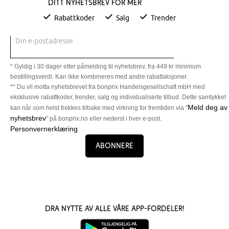
Ditt nyhetsbrev for mer
Rabattkoder
Salg
Trender
Din e-postadresse
* Gyldig i 30 dager etter påmelding til nyhetsbrev, fra 449 kr minimum
bestillingsverdi. Kan ikke kombineres med andre rabattaksjoner.
** Du vil motta nyhetsbrevet fra bonprix Handelsgesellschaft mbH med
eksklusive rabattkoder, trender, salg og individualiserte tilbud. Dette samtykket
Meld deg av
kan når som helst trekkes tilbake med virkning for fremtiden via "
nyhetsbrev
" på bonprix.no eller nederst i hver e-post.
Personvernerklæring
Abonnere
Dra nytte av alle våre app-fordeler!