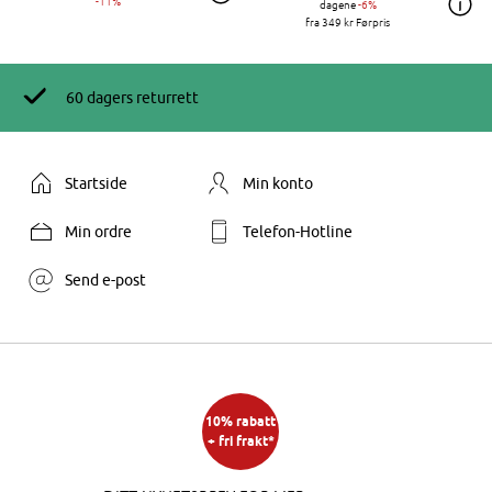
-11%
dagene
-6%
fra
349 kr
Førpris
60 dagers returrett
Startside
Min konto
Min ordre
Telefon-Hotline
Send e-post
10% rabatt
+ fri frakt*