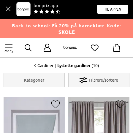
bonprix app
til appen
Back to school: Få 20% på barneklær. Kode:
SKOLE
Meny
<
|
Gardiner
Lystette gardiner
(10)
Kategorier
Filtrere/sortere