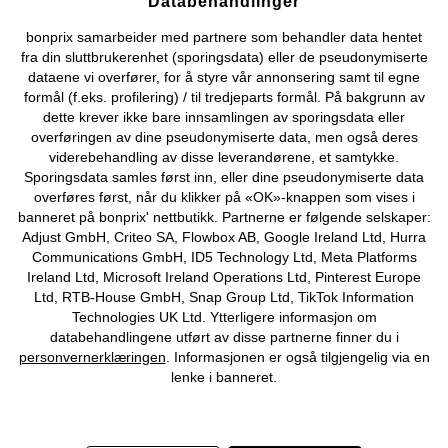
Databehandlinger
Kjøpsvilkår
Personopplysninger
Cookie-innstillinger
bonprix samarbeider med partnere som behandler data hentet
fra din sluttbrukerenhet (sporingsdata) eller de pseudonymiserte
Om Oss
Angre kjøp
dataene vi overfører, for å styre vår annonsering samt til egne
formål (f.eks. profilering) / til tredjeparts formål. På bakgrunn av
©
2026 bonprix.
dette krever ikke bare innsamlingen av sporingsdata eller
overføringen av dine pseudonymiserte data, men også deres
viderebehandling av disse leverandørene, et samtykke.
Sporingsdata samles først inn, eller dine pseudonymiserte data
overføres først, når du klikker på «OK»-knappen som vises i
banneret på bonprix' nettbutikk. Partnerne er følgende selskaper:
Adjust GmbH, Criteo SA, Flowbox AB, Google Ireland Ltd, Hurra
Communications GmbH, ID5 Technology Ltd, Meta Platforms
Ireland Ltd, Microsoft Ireland Operations Ltd, Pinterest Europe
Ltd, RTB-House GmbH, Snap Group Ltd, TikTok Information
Technologies UK Ltd. Ytterligere informasjon om
databehandlingene utført av disse partnerne finner du i
personvernerklæringen
. Informasjonen er også tilgjengelig via en
lenke i banneret.