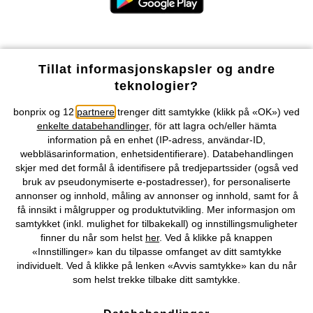
Våre betalingsalternativer
Tillat informasjonskapsler og andre
teknologier?
Vår service
bonprix og 12
partnere
trenger ditt samtykke (klikk på «OK») ved
enkelte databehandlinger
, för att lagra och/eller hämta
Vårt tilbud
information på en enhet (IP-adress, användar-ID,
webbläsarinformation, enhetsidentifierare). Databehandlingen
skjer med det formål å identifisere på tredjepartssider (også ved
Selskapet
bruk av pseudonymiserte e-postadresser), for personaliserte
annonser og innhold, måling av annonser og innhold, samt for å
Topkategorier / Sesongvarer
få innsikt i målgrupper og produktutvikling. Mer informasjon om
samtykket (inkl. mulighet for tilbakekall) og innstillingsmuligheter
finner du når som helst
her
. Ved å klikke på knappen
«Innstillinger» kan du tilpasse omfanget av ditt samtykke
Du kan også finne oss på
individuelt. Ved å klikke på lenken «Avvis samtykke» kan du når
som helst trekke tilbake ditt samtykke.