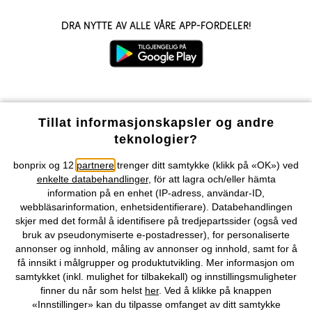
Dra nytte av alle våre app-fordeler!
Våre betalingsalternativer
Tillat informasjonskapsler og andre
teknologier?
Vår service
bonprix og 12
partnere
trenger ditt samtykke (klikk på «OK») ved
enkelte databehandlinger
, för att lagra och/eller hämta
Vårt tilbud
information på en enhet (IP-adress, användar-ID,
webbläsarinformation, enhetsidentifierare). Databehandlingen
skjer med det formål å identifisere på tredjepartssider (også ved
Selskapet
bruk av pseudonymiserte e-postadresser), for personaliserte
annonser og innhold, måling av annonser og innhold, samt for å
få innsikt i målgrupper og produktutvikling. Mer informasjon om
Topkategorier / Sesongvarer
samtykket (inkl. mulighet for tilbakekall) og innstillingsmuligheter
finner du når som helst
her
. Ved å klikke på knappen
«Innstillinger» kan du tilpasse omfanget av ditt samtykke
Du kan også finne oss på