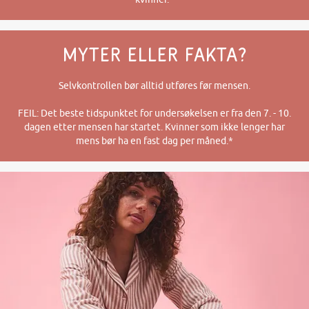
MYTER ELLER FAKTA?​
Selvkontrollen bør alltid utføres før mensen.
FEIL: Det beste tidspunktet for undersøkelsen er fra den 7. - 10.
dagen etter mensen har startet. Kvinner som ikke lenger har
mens bør ha en fast dag per måned.*