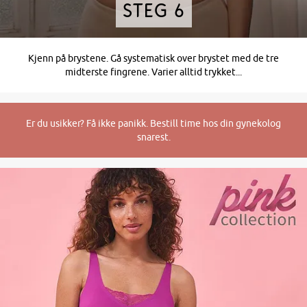
Steg 6
Kjenn på brystene. Gå systematisk over brystet med de tre
midterste fingrene. Varier alltid trykket...
Er du usikker? Få ikke panikk. Bestill time hos din gynekolog
snarest.