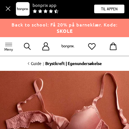
bonprix app
til appen
Back to school: Få 20% på barneklær. Kode:
SKOLE
Meny
<
|
Guide
Brystkreft | Egenundersøkelse