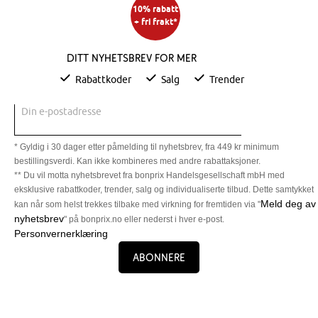
10% rabatt
+ fri frakt*
Ditt nyhetsbrev for mer
Rabattkoder
Salg
Trender
Din e-postadresse
* Gyldig i 30 dager etter påmelding til nyhetsbrev, fra 449 kr minimum
bestillingsverdi. Kan ikke kombineres med andre rabattaksjoner.
** Du vil motta nyhetsbrevet fra bonprix Handelsgesellschaft mbH med
eksklusive rabattkoder, trender, salg og individualiserte tilbud. Dette samtykket
Meld deg av
kan når som helst trekkes tilbake med virkning for fremtiden via "
nyhetsbrev
" på bonprix.no eller nederst i hver e-post.
Personvernerklæring
Abonnere