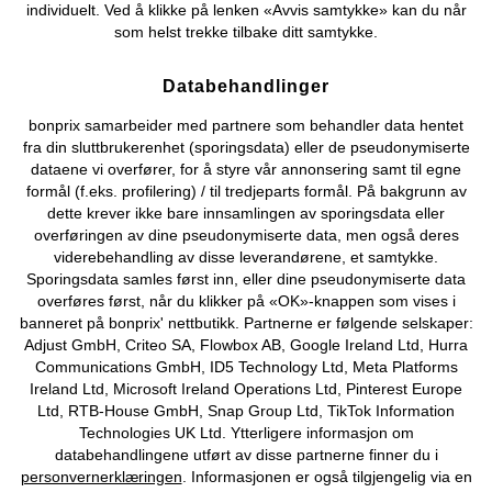
individuelt. Ved å klikke på lenken «Avvis samtykke» kan du når
som helst trekke tilbake ditt samtykke.
Databehandlinger
Kjøpsvilkår
Personopplysninger
Cookie-innstillinger
bonprix samarbeider med partnere som behandler data hentet
fra din sluttbrukerenhet (sporingsdata) eller de pseudonymiserte
Om Oss
Angre kjøp
dataene vi overfører, for å styre vår annonsering samt til egne
formål (f.eks. profilering) / til tredjeparts formål. På bakgrunn av
©
2026 bonprix.
dette krever ikke bare innsamlingen av sporingsdata eller
overføringen av dine pseudonymiserte data, men også deres
viderebehandling av disse leverandørene, et samtykke.
Sporingsdata samles først inn, eller dine pseudonymiserte data
overføres først, når du klikker på «OK»-knappen som vises i
banneret på bonprix' nettbutikk. Partnerne er følgende selskaper:
Adjust GmbH, Criteo SA, Flowbox AB, Google Ireland Ltd, Hurra
Communications GmbH, ID5 Technology Ltd, Meta Platforms
Ireland Ltd, Microsoft Ireland Operations Ltd, Pinterest Europe
Ltd, RTB-House GmbH, Snap Group Ltd, TikTok Information
Technologies UK Ltd. Ytterligere informasjon om
databehandlingene utført av disse partnerne finner du i
personvernerklæringen
. Informasjonen er også tilgjengelig via en