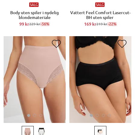
SALG
SALG
Body uten spiler i nydelig
Vattert Feel Comfort Lasercut-
blondemateriale
BH uten spiler
99 kr
-56%
169 kr
-22%
229 kr
219 kr