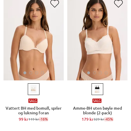
SALG
SALG
Vattert BH med bomull, spiler
Amme-BH uten bøyle med
og lukning foran
blonde (2-pack)
99 kr
-16%
179 kr
-45%
119 kr
329 kr