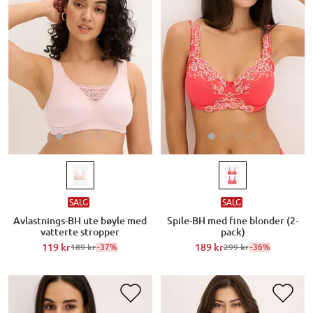
SALG
SALG
Avlastnings-BH ute bøyle med
Spile-BH med fine blonder (2-
vatterte stropper
pack)
119 kr
-37%
189 kr
-36%
189 kr
299 kr