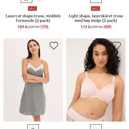
SALG
SALG
Lasercut shape-truse, middels
Light shape, laserskåret truse
formende (2-pack)
med høy midje (2-pack)
189 kr
-17%
119 kr
-60%
229 kr
299 kr