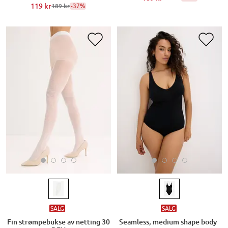
119 kr
-37%
189 kr
SALG
SALG
Fin strømpebukse av netting 30
Seamless, medium shape body