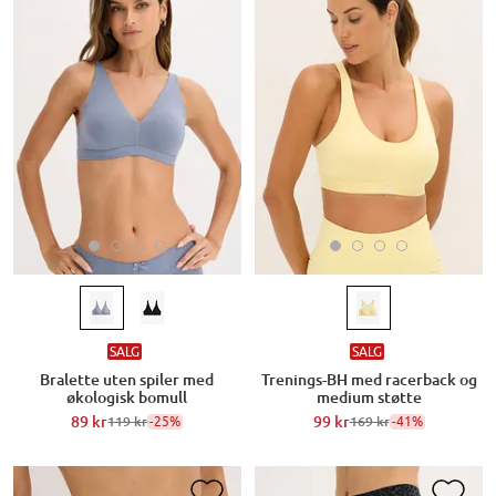
SALG
SALG
Bralette uten spiler med
Trenings-BH med racerback og
økologisk bomull
medium støtte
89 kr
-25%
99 kr
-41%
119 kr
169 kr