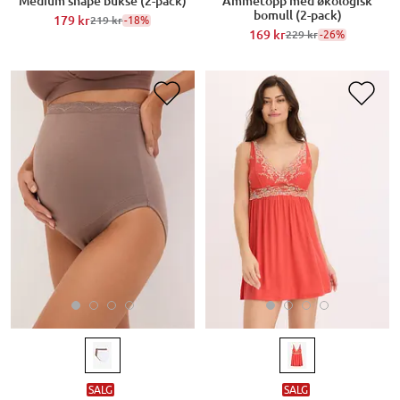
Medium shape bukse (2-pack)
Ammetopp med økologisk
bomull (2-pack)
179 kr
-18%
219 kr
169 kr
-26%
229 kr
SALG
SALG