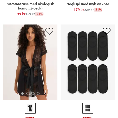
Mammatruse med økologisk
Neglisjé med myk viskose
bomull 2-pack)
179 kr
-21%
229 kr
99 kr
-41%
169 kr