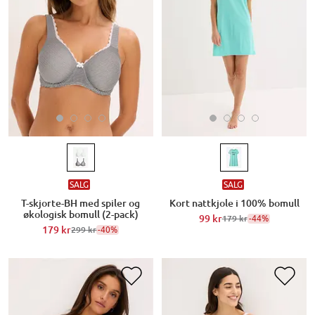
SALG
SALG
T-skjorte-BH med spiler og
Kort nattkjole i 100% bomull
økologisk bomull (2-pack)
99 kr
-44%
179 kr
179 kr
-40%
299 kr