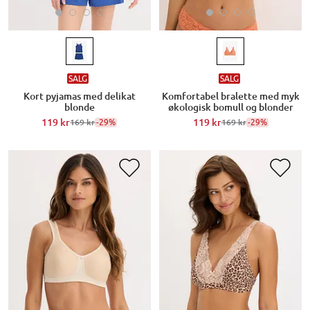
SALG
SALG
Kort pyjamas med delikat
Komfortabel bralette med myk
blonde
økologisk bomull og blonder
119 kr
-29%
119 kr
-29%
169 kr
169 kr