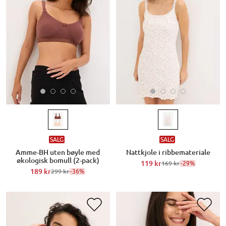
SALG
SALG
Amme-BH uten bøyle med
Nattkjole i ribbemateriale
økologisk bomull (2-pack)
119 kr
-29%
169 kr
189 kr
-36%
299 kr