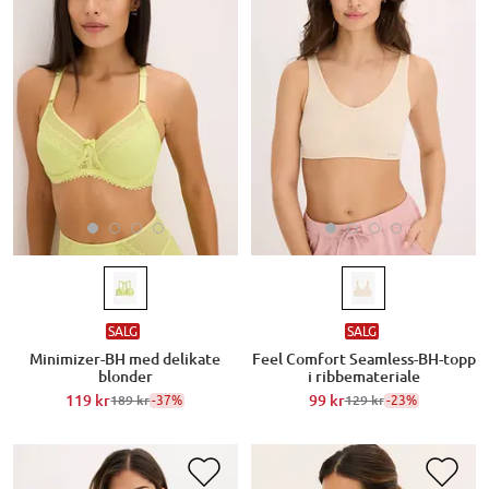
SALG
SALG
Minimizer-BH med delikate
Feel Comfort Seamless-BH-topp
blonder
i ribbemateriale
119 kr
-37%
99 kr
-23%
189 kr
129 kr