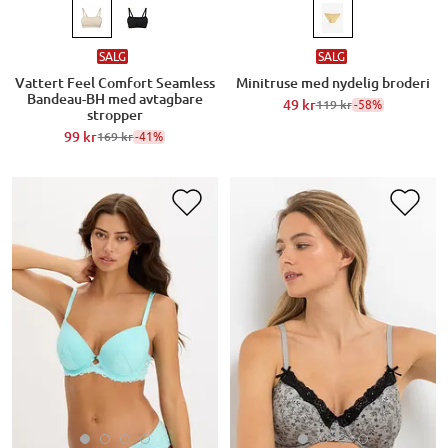
SALG
SALG
Vattert Feel Comfort Seamless
Minitruse med nydelig broderi
Bandeau-BH med avtagbare
49 kr
-58%
119 kr
stropper
99 kr
-41%
169 kr