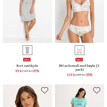
SALG
SALG
Kort nattkjole
BH av bomull med bøyle (3-
pack)
99 kr
-41%
169 kr
229 kr
-20%
289 kr