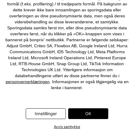
formål (f.eks. profilering) / til tredjeparts formål. På bakgrunn av
dette krever ikke bare innsamlingen av sporingsdata eller
overføringen av dine pseudonymiserte data, men også deres
viderebehandling av disse leverandørene, et samtykke.
Sporingsdata samles først inn, eller dine pseudonymiserte data
overføres først, når du klikker på «OK»-knappen som vises i
banneret på bonprix' nettbutikk. Partnerne er følgende selskaper:
Adjust GmbH, Criteo SA, Flowbox AB, Google Ireland Ltd, Hurra
Communications GmbH, ID5 Technology Ltd, Meta Platforms
SALG
SALG
Ireland Ltd, Microsoft Ireland Operations Ltd, Pinterest Europe
Shape-underkjole, middels
Truse i mønstret mesh og med
Ltd, RTB-House GmbH, Snap Group Ltd, TikTok Information
formende
høy midje
Technologies UK Ltd. Ytterligere informasjon om
179 kr
-40%
49 kr
-44%
299 kr
89 kr
databehandlingene utført av disse partnerne finner du i
personvernerklæringen
. Informasjonen er også tilgjengelig via en
lenke i banneret.
Innstillinger
OK
Avvis samtykke