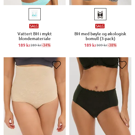
SALG
SALG
Vattert BH i mykt
BH med bøyle og økologisk
blondemateriale
bomull (3-pack)
189 kr
-34%
189 kr
-38%
289 kr
309 kr