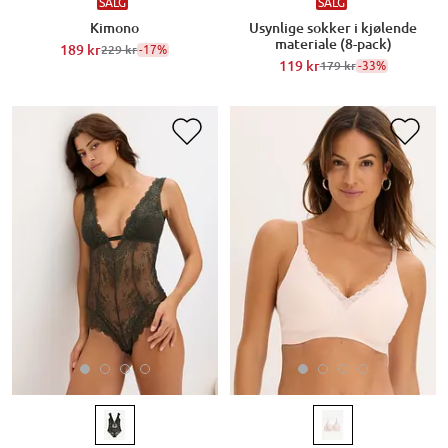
SALG
SALG
Kimono
Usynlige sokker i kjølende
materiale (8-pack)
189 kr
-17%
229 kr
119 kr
-33%
179 kr