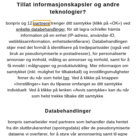
Tillat informasjonskapsler og andre
teknologier?
bonprix og 12
partnere
trenger ditt samtykke (klikk på «OK») ved
enkelte databehandlinger
, för att lagra och/eller hämta
information på en enhet (IP-adress, användar-ID,
webbläsarinformation, enhetsidentifierare). Databehandlingen
skjer med det formål å identifisere på tredjepartssider (også ved
SALG
SALG
bruk av pseudonymiserte e-postadresser), for personaliserte
Padded-BH med bøyle og
Minimizer-BH med raffinert
annonser og innhold, måling av annonser og innhold, samt for å
økologisk bomull (2-pack)
blonde
få innsikt i målgrupper og produktutvikling. Mer informasjon om
189 kr
-34%
169 kr
-10%
289 kr
189 kr
samtykket (inkl. mulighet for tilbakekall) og innstillingsmuligheter
finner du når som helst
her
. Ved å klikke på knappen
«Innstillinger» kan du tilpasse omfanget av ditt samtykke
individuelt. Ved å klikke på lenken «Avvis samtykke» kan du når
som helst trekke tilbake ditt samtykke.
Databehandlinger
bonprix samarbeider med partnere som behandler data hentet
fra din sluttbrukerenhet (sporingsdata) eller de pseudonymiserte
dataene vi overfører, for å styre vår annonsering samt til egne