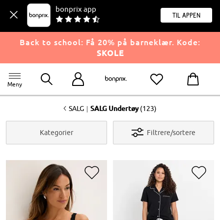
bonprix app
til appen
Back to school: Få 20% på barneklær. Kode:
SKOLE
Meny
<
|
SALG
SALG Undertøy
(123)
Kategorier
Filtrere/sortere