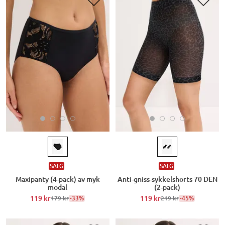
SALG
SALG
Maxipanty (4-pack) av myk
Anti-gniss-sykkelshorts 70 DEN
modal
(2-pack)
119 kr
-33%
119 kr
-45%
179 kr
219 kr