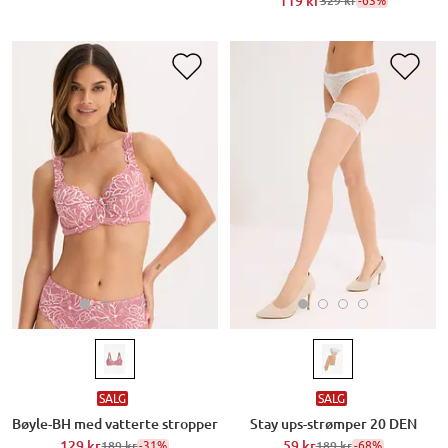
119 kr
-63%
329 kr
SALG
SALG
Bøyle-BH med vatterte stropper
Stay ups-strømper 20 DEN
129 kr
-31%
59 kr
-68%
189 kr
189 kr