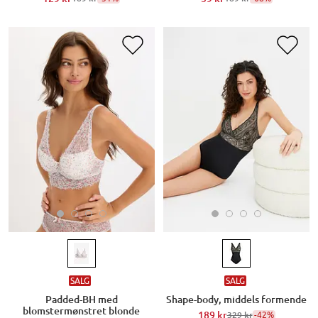
SALG
SALG
Padded-BH med
Shape-body, middels formende
blomstermønstret blonde
189 kr
-42%
329 kr