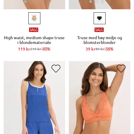
SALG
SALG
High waist, medium shape truse
Truse med høy midje og
i blondemateriale
blomsterblonder
119 kr
-45%
39 kr
-56%
219 kr
89 kr