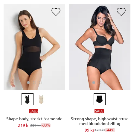
SALG
SALG
Shape-body, sterkt formende
Strong shape, high waist truse
med blondeinnfelling
219 kr
-33%
329 kr
99 kr
-44%
179 kr