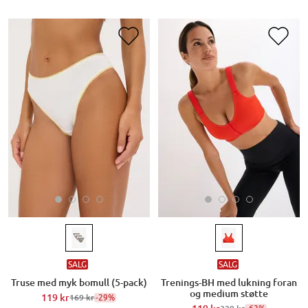
SALG
SALG
Truse med myk bomull (5-pack)
Trenings-BH med lukning foran
og medium støtte
119 kr
-29%
169 kr