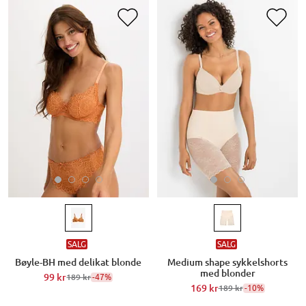
SALG
SALG
Bøyle-BH med delikat blonde
Medium shape sykkelshorts
med blonder
99 kr
-47%
189 kr
169 kr
-10%
189 kr