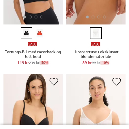
SALG
SALG
Ternings-BH med racerback og
Hipstertruse i eksklusivt
lett hold
blondemateriale
119 kr
-50%
89 kr
-10%
239 kr
99 kr