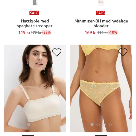
SALG
SALG
Nattkjole med
Minimizer-BH med nydelige
spaghettistropper
blonder
119 kr
-33%
169 kr
-10%
179 kr
189 kr