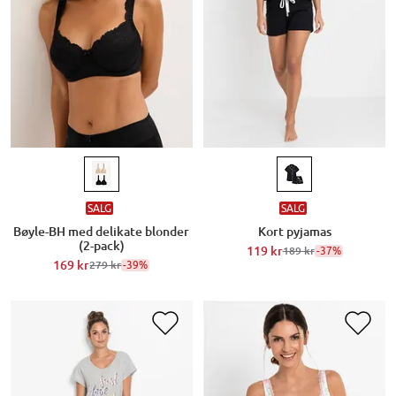
SALG
SALG
Bøyle-BH med delikate blonder
Kort pyjamas
(2-pack)
119 kr
-37%
189 kr
169 kr
-39%
279 kr