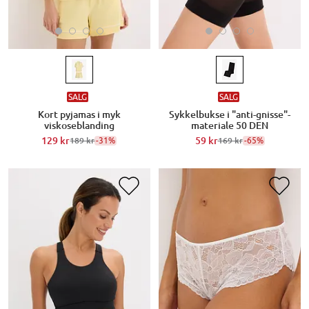
SALG
SALG
Kort pyjamas i myk
Sykkelbukse i "anti-gnisse"-
viskoseblanding
materiale 50 DEN
129 kr
-31%
59 kr
-65%
189 kr
169 kr