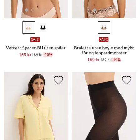
SALG
SALG
Vattert Spacer-BH uten spiler
Bralette uten bøyle med mykt
fôr og leopardmønster
169 kr
-10%
189 kr
169 kr
-10%
189 kr