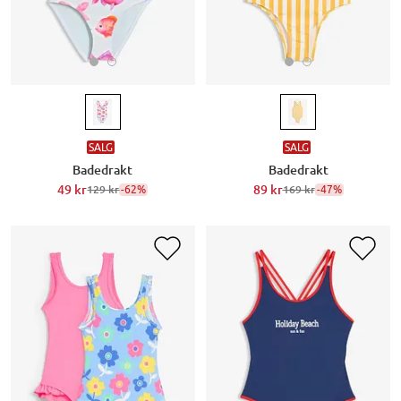
SALG
SALG
Badedrakt
Badedrakt
49 kr
-62%
89 kr
-47%
129 kr
169 kr