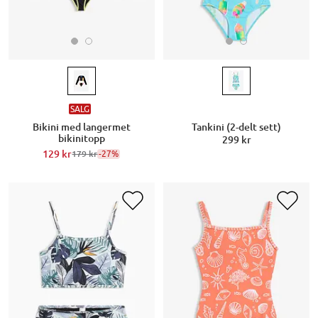
SALG
Bikini med langermet
Tankini (2-delt sett)
bikinitopp
299 kr
129 kr
-27%
179 kr