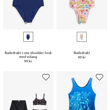
Badedrakt i one shoulder-look
Badedrakt
med volang
49 kr
99 kr