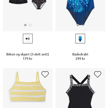
Bikini og skjørt (3-delt sett)
Badedrakt
179 kr
299 kr