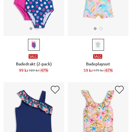
SALG
SALG
Badedrakt (2-pack)
Badeplaysuit
99 kr
-47%
59 kr
-67%
189 kr
179 kr