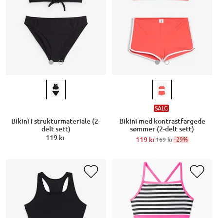
SALG
Bikini i strukturmateriale (2-
Bikini med kontrastfargede
delt sett)
sømmer (2-delt sett)
119 kr
119 kr
-29%
169 kr