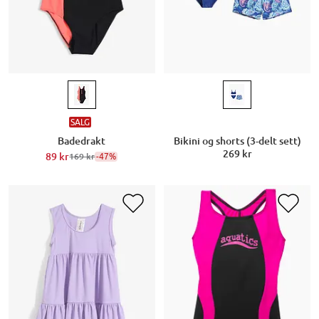
SALG
Badedrakt
Bikini og shorts (3-delt sett)
269 kr
89 kr
-47%
169 kr