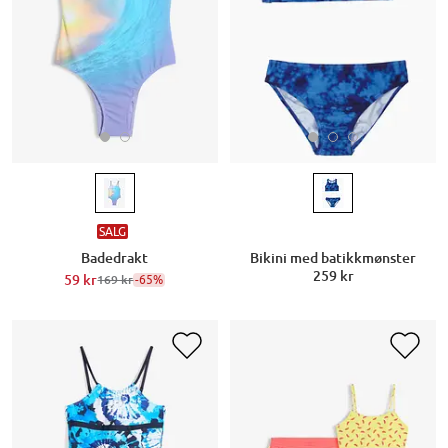
SALG
Badedrakt
Bikini med batikkmønster
259 kr
59 kr
-65%
169 kr