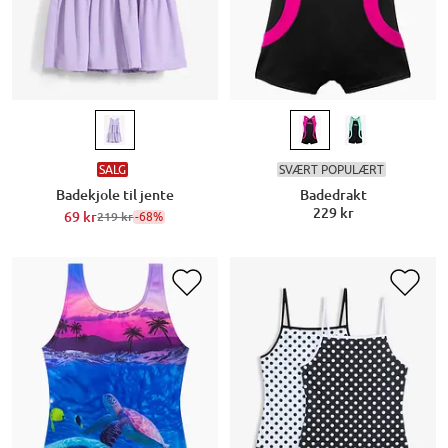
SALG
SVÆRT POPULÆRT
Badekjole til jente
Badedrakt
229 kr
69 kr
-68%
219 kr