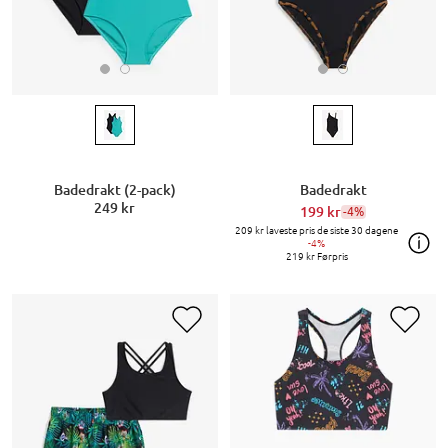
Badedrakt (2-pack)
Badedrakt
249 kr
199 kr
-4%
209 kr
laveste pris de siste 30 dagene
-4%
219 kr
Førpris