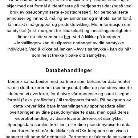
skjer med det formål å identifisere på tredjepartssider (også ved
Vårt tilbud
bruk av pseudonymiserte e-postadresser), for personaliserte
annonser og innhold, måling av annonser og innhold, samt for å
få innsikt i målgrupper og produktutvikling. Mer informasjon om
Selskapet
samtykket (inkl. mulighet for tilbakekall) og innstillingsmuligheter
finner du når som helst
her
. Ved å klikke på knappen
«Innstillinger» kan du tilpasse omfanget av ditt samtykke
Du kan også finne oss på
individuelt. Ved å klikke på lenken «Avvis samtykke» kan du når
som helst trekke tilbake ditt samtykke.
Databehandlinger
Kjøpsvilkår
Personopplysninger
Cookie-innstillinger
bonprix samarbeider med partnere som behandler data hentet
fra din sluttbrukerenhet (sporingsdata) eller de pseudonymiserte
Om Oss
Angre kjøp
dataene vi overfører, for å styre vår annonsering samt til egne
formål (f.eks. profilering) / til tredjeparts formål. På bakgrunn av
©
2026 bonprix.
dette krever ikke bare innsamlingen av sporingsdata eller
overføringen av dine pseudonymiserte data, men også deres
viderebehandling av disse leverandørene, et samtykke.
Sporingsdata samles først inn, eller dine pseudonymiserte data
overføres først, når du klikker på «OK»-knappen som vises i
banneret på bonprix' nettbutikk. Partnerne er følgende selskaper: