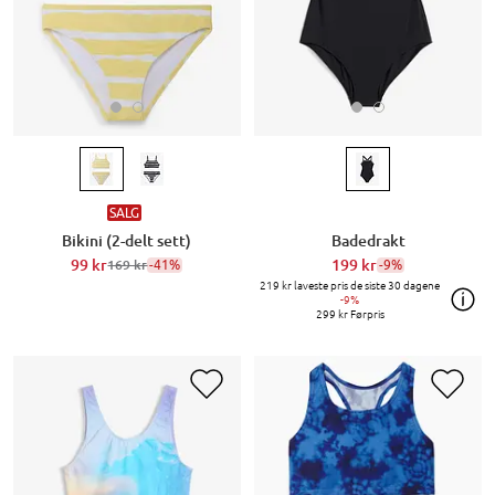
SALG
Bikini (2-delt sett)
Badedrakt
99 kr
-41%
199 kr
-9%
169 kr
219 kr
laveste pris de siste 30 dagene
-9%
299 kr
Førpris