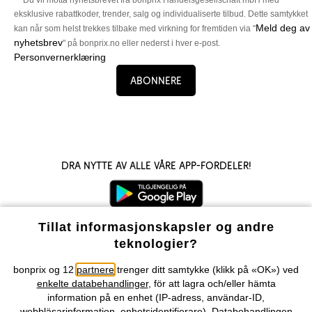
** Du vil motta nyhetsbrevet fra bonprix Handelsgesellschaft mbH med
eksklusive rabattkoder, trender, salg og individualiserte tilbud. Dette samtykket
Meld deg av
kan når som helst trekkes tilbake med virkning for fremtiden via "
nyhetsbrev
" på bonprix.no eller nederst i hver e-post.
Personvernerklæring
Abonnere
Dra nytte av alle våre app-fordeler!
Tillat informasjonskapsler og andre
teknologier?
Våre betalingsalternativer
bonprix og 12
partnere
trenger ditt samtykke (klikk på «OK») ved
enkelte databehandlinger
, för att lagra och/eller hämta
Vår service
information på en enhet (IP-adress, användar-ID,
webbläsarinformation, enhetsidentifierare). Databehandlingen