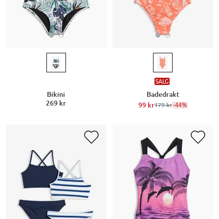
SALG
Bikini
Badedrakt
269 kr
99 kr
-44%
179 kr