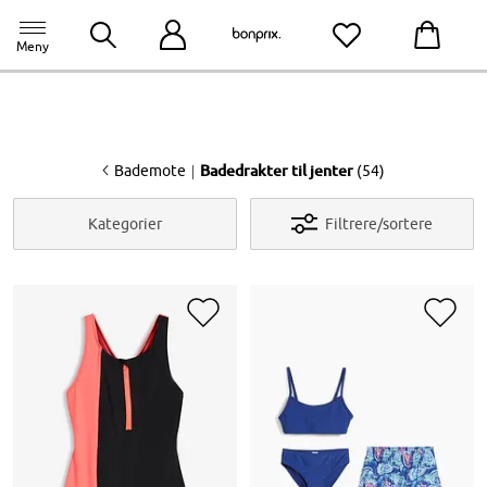
bonprix app
til appen
Meny
<
|
Bademote
Badedrakter til jenter
(54)
Kategorier
Filtrere/sortere