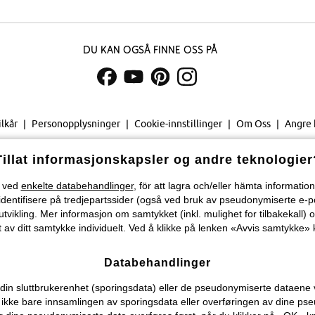
Du kan også finne oss på
ilkår
Personopplysninger
Cookie-innstillinger
Om Oss
Angre 
©
2026 bonprix.
Tillat informasjonskapsler og andre teknologier
Velg land...
) ved
enkelte databehandlinger
, för att lagra och/eller hämta informati
identifisere på tredjepartssider (også ved bruk av pseudonymiserte e-p
tvikling. Mer informasjon om samtykket (inkl. mulighet for tilbakekall) o
 av ditt samtykke individuelt. Ved å klikke på lenken «Avvis samtykke» k
Databehandlinger
n sluttbrukerenhet (sporingsdata) eller de pseudonymiserte dataene vi o
ever ikke bare innsamlingen av sporingsdata eller overføringen av dine