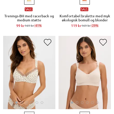
SALG
SALG
Trenings-BH med racerback og
Komfortabel bralette med myk
medium støtte
økologisk bomull og blonder
99 kr
-41%
119 kr
-29%
169 kr
169 kr