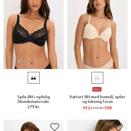
SALG
Spile-BH i nydelig
Vattert BH med bomull, spiler
blondemateriale
og lukning foran
279 kr
99 kr
-16%
119 kr