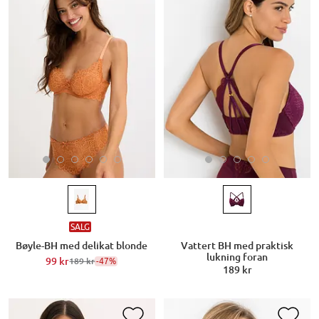
SALG
Bøyle-BH med delikat blonde
Vattert BH med praktisk
lukning foran
99 kr
-47%
189 kr
189 kr