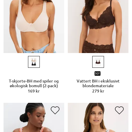
NY
T-skjorte-BH med spiler og
Vattert BH i eksklusivt
økologisk bomull (2-pack)
blondemateriale
169 kr
279 kr