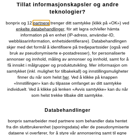
Tillat informasjonskapsler og andre
teknologier?
bonprix og 12
partnere
trenger ditt samtykke (klikk på «OK») ved
enkelte databehandlinger
, för att lagra och/eller hämta
information på en enhet (IP-adress, användar-ID,
webbläsarinformation, enhetsidentifierare). Databehandlingen
skjer med det formål å identifisere på tredjepartssider (også ved
bruk av pseudonymiserte e-postadresser), for personaliserte
annonser og innhold, måling av annonser og innhold, samt for å
få innsikt i målgrupper og produktutvikling. Mer informasjon om
BH uten spiler med økologisk
T-skjorte-BH med spiler og
bomull (2-pack)
økologisk bomull (2-pack)
samtykket (inkl. mulighet for tilbakekall) og innstillingsmuligheter
249 kr
319 kr
finner du når som helst
her
. Ved å klikke på knappen
«Innstillinger» kan du tilpasse omfanget av ditt samtykke
individuelt. Ved å klikke på lenken «Avvis samtykke» kan du når
som helst trekke tilbake ditt samtykke.
Databehandlinger
bonprix samarbeider med partnere som behandler data hentet
fra din sluttbrukerenhet (sporingsdata) eller de pseudonymiserte
dataene vi overfører, for å styre vår annonsering samt til egne