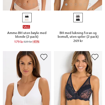
SALG
Amme-BH uten bøyle med
BH med lukning foran og
blonde (2-pack)
bomull, uten spiler (2-pack)
269 kr
179 kr
-45%
329 kr