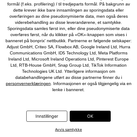
formål (f.eks. profilering) / til tredjeparts formål. På bakgrunn av
dette krever ikke bare innsamlingen av sporingsdata eller
overføringen av dine pseudonymiserte data, men også deres
viderebehandling av disse leverandørene, et samtykke.
Sporingsdata samles først inn, eller dine pseudonymiserte data
overføres først, når du klikker på «OK»-knappen som vises i
banneret på bonprix' nettbutikk. Partnerne er følgende selskaper:
Adjust GmbH, Criteo SA, Flowbox AB, Google Ireland Ltd, Hurra
Communications GmbH, ID5 Technology Ltd, Meta Platforms
Ireland Ltd, Microsoft Ireland Operations Ltd, Pinterest Europe
Ltd, RTB-House GmbH, Snap Group Ltd, TikTok Information
BH uten bøyle med lukking
Korsett av raffinert blonde
Technologies UK Ltd. Ytterligere informasjon om
foran, med økologisk bomull (2-
129 kr
databehandlingene utført av disse partnerne finner du i
pack)
personvernerklæringen
. Informasjonen er også tilgjengelig via en
299 kr
lenke i banneret.
Innstillinger
OK
Avvis samtykke