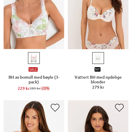
SALG
NY
BH av bomull med bøyle (3-
Vattert BH med nydelige
pack)
blonder
279 kr
229 kr
-20%
289 kr