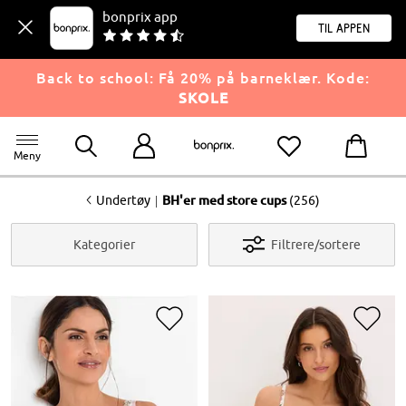
bonprix app
til appen
Back to school: Få 20% på barneklær. Kode:
SKOLE
Meny
<
|
Undertøy
BH'er med store cups
(256)
Kategorier
Filtrere/sortere