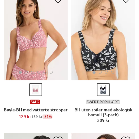
SALG
SVÆRT POPULÆRT
Bøyle-BH med vatterte stropper
BH uten spiler med økologisk
bomull (3-pack)
129 kr
-31%
189 kr
309 kr