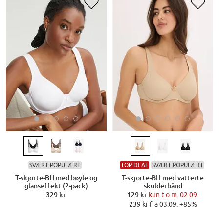
SVÆRT POPULÆRT
TOP DEAL
SVÆRT POPULÆRT
T-skjorte-BH med bøyle og
T-skjorte-BH med vatterte
glanseffekt (2-pack)
skulderbånd
329 kr
129 kr
kun t.o.m. 02.09.
239 kr fra 03.09. +85%