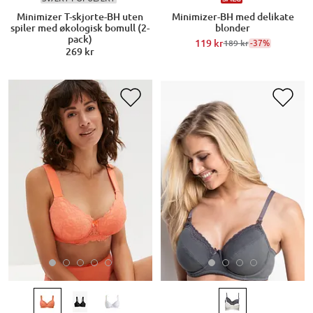
Minimizer T-skjorte-BH uten
Minimizer-BH med delikate
spiler med økologisk bomull (2-
blonder
pack)
119 kr
-37%
189 kr
269 kr