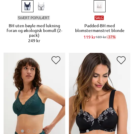
SVÆRT POPULÆRT
SALG
BH uten bøyle med lukning
Padded-BH med
foran og økologisk bomull (2-
blomstermønstret blonde
pack)
119 kr
-37%
189 kr
249 kr