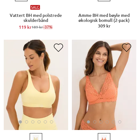
SALG
Vattert BH med polstrede
Amme BH med bøyle med
skulderbånd
økologisk bomull (2-pack)
309 kr
119 kr
-37%
189 kr