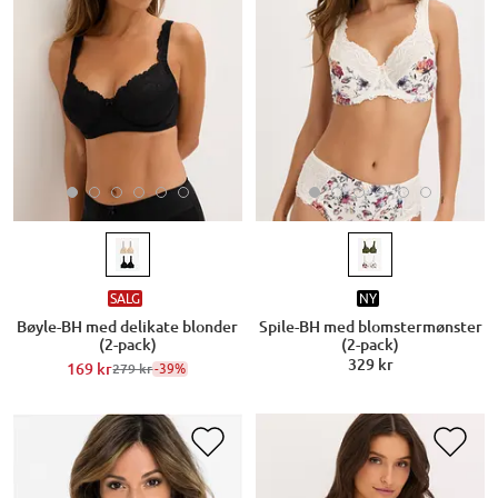
SALG
NY
Bøyle-BH med delikate blonder
Spile-BH med blomstermønster
(2-pack)
(2-pack)
329 kr
169 kr
-39%
279 kr