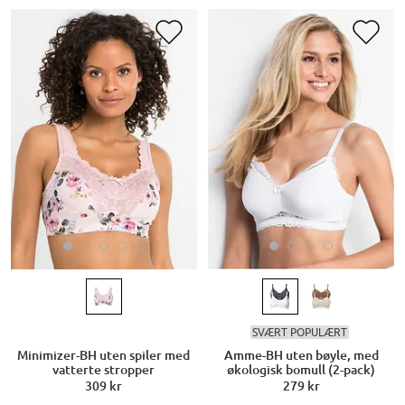
SVÆRT POPULÆRT
Minimizer-BH uten spiler med
Amme-BH uten bøyle, med
vatterte stropper
økologisk bomull (2-pack)
309 kr
279 kr