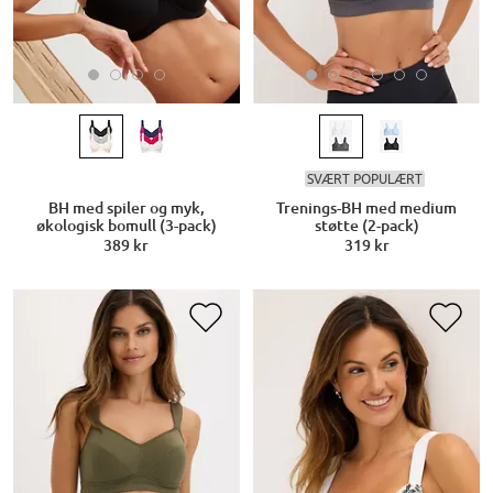
SVÆRT POPULÆRT
BH med spiler og myk,
Trenings-BH med medium
økologisk bomull (3-pack)
støtte (2-pack)
389 kr
319 kr