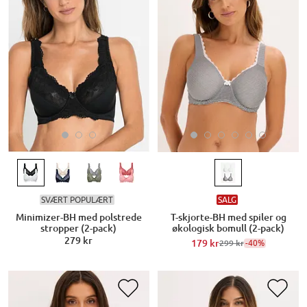
SVÆRT POPULÆRT
SALG
Minimizer-BH med polstrede
T-skjorte-BH med spiler og
stropper (2-pack)
økologisk bomull (2-pack)
279 kr
179 kr
-40%
299 kr