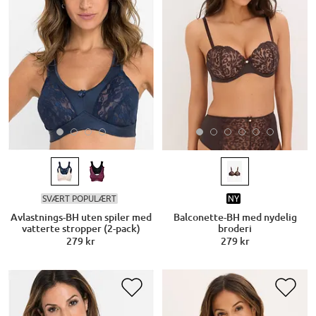
SVÆRT POPULÆRT
NY
Avlastnings-BH uten spiler med
Balconette-BH med nydelig
vatterte stropper (2-pack)
broderi
279 kr
279 kr