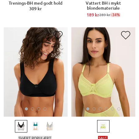
Trenings-BH med godt hold
Vattert BH i mykt
blondemateriale
309 kr
189 kr
-34%
289 kr
SVÆRT POPULÆRT
SALG