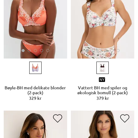
NY
Bøyle-BH med delikate blonder
Vattert BH med spiler og
(2-pack)
økologisk bomull (2-pack)
329 kr
379 kr