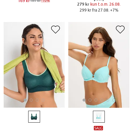
169 kr
-10%
189 kr
279 kr
kun t.o.m. 26.08.
299 kr fra 27.08. +7%
SALG