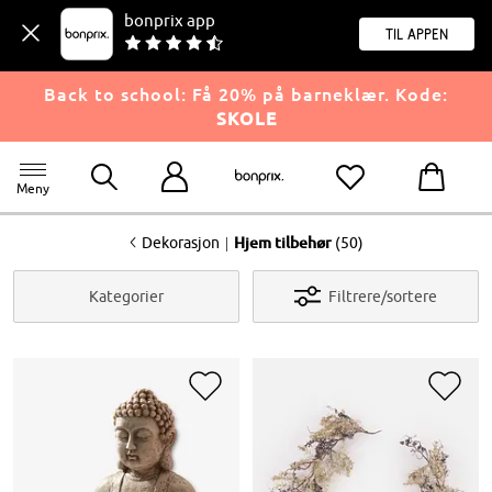
bonprix app
til appen
Back to school: Få 20% på barneklær. Kode:
SKOLE
Meny
<
|
Dekorasjon
Hjem tilbehør
(50)
Kategorier
Filtrere/sortere