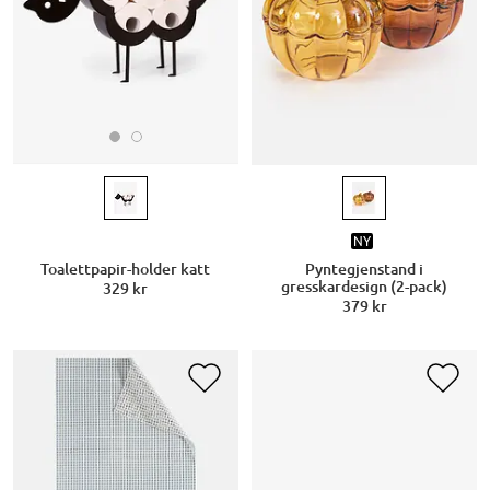
NY
Toalettpapir-holder katt
Pyntegjenstand i
gresskardesign (2-pack)
329 kr
379 kr