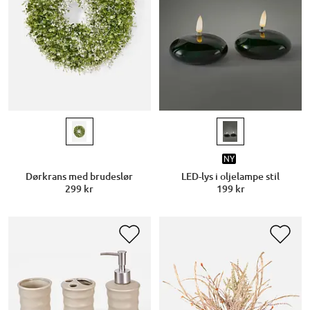
NY
Dørkrans med brudeslør
LED-lys i oljelampe stil
299 kr
199 kr