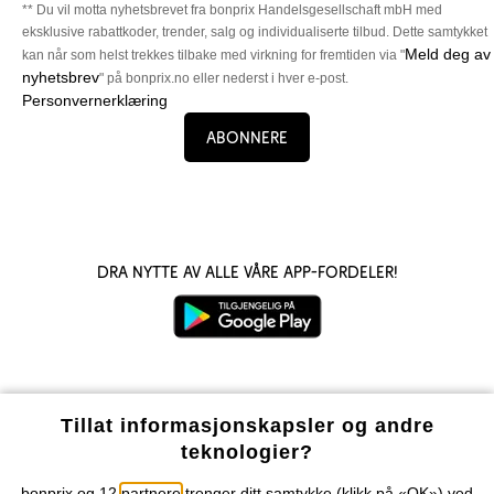
** Du vil motta nyhetsbrevet fra bonprix Handelsgesellschaft mbH med
eksklusive rabattkoder, trender, salg og individualiserte tilbud. Dette samtykket
Meld deg av
kan når som helst trekkes tilbake med virkning for fremtiden via "
nyhetsbrev
" på bonprix.no eller nederst i hver e-post.
Personvernerklæring
Abonnere
Dra nytte av alle våre app-fordeler!
Våre betalingsalternativer
Tillat informasjonskapsler og andre
teknologier?
Vår service
bonprix og 12
partnere
trenger ditt samtykke (klikk på «OK») ved