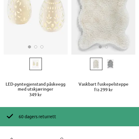
LED-pyntegjenstand påskeegg
Vaskbart fuskepelsteppe
med utskjæringer
fra
299 kr
349 kr
60 dagers returrett