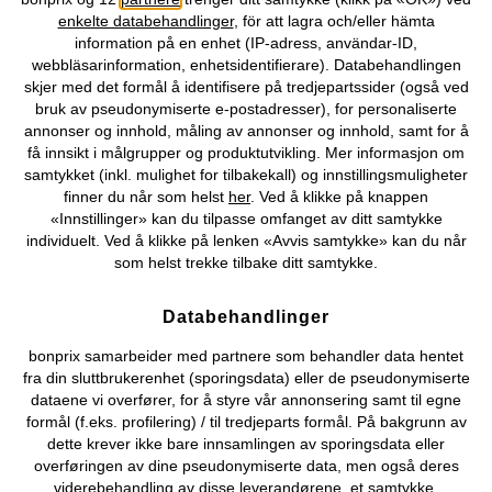
enkelte databehandlinger
, för att lagra och/eller hämta
Vårt tilbud
information på en enhet (IP-adress, användar-ID,
webbläsarinformation, enhetsidentifierare). Databehandlingen
skjer med det formål å identifisere på tredjepartssider (også ved
Selskapet
bruk av pseudonymiserte e-postadresser), for personaliserte
annonser og innhold, måling av annonser og innhold, samt for å
få innsikt i målgrupper og produktutvikling. Mer informasjon om
Topkategorier / Sesongvarer
samtykket (inkl. mulighet for tilbakekall) og innstillingsmuligheter
finner du når som helst
her
. Ved å klikke på knappen
«Innstillinger» kan du tilpasse omfanget av ditt samtykke
Du kan også finne oss på
individuelt. Ved å klikke på lenken «Avvis samtykke» kan du når
som helst trekke tilbake ditt samtykke.
Databehandlinger
Kjøpsvilkår
Personopplysninger
Cookie-innstillinger
bonprix samarbeider med partnere som behandler data hentet
fra din sluttbrukerenhet (sporingsdata) eller de pseudonymiserte
Om Oss
Angre kjøp
dataene vi overfører, for å styre vår annonsering samt til egne
formål (f.eks. profilering) / til tredjeparts formål. På bakgrunn av
©
2026 bonprix.
dette krever ikke bare innsamlingen av sporingsdata eller
overføringen av dine pseudonymiserte data, men også deres
viderebehandling av disse leverandørene, et samtykke.