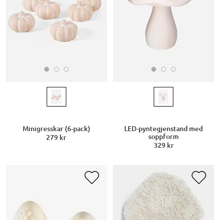
Minigresskar (6-pack)
LED-pyntegjenstand med
soppform
279 kr
329 kr