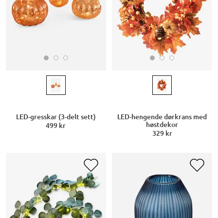
LED-gresskar (3-delt sett)
LED-hengende dørkrans med
høstdekor
499 kr
329 kr