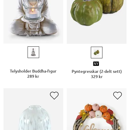
NY
Telysholder Buddha-figur
Pyntegresskar (2-delt sett)
289 kr
329 kr