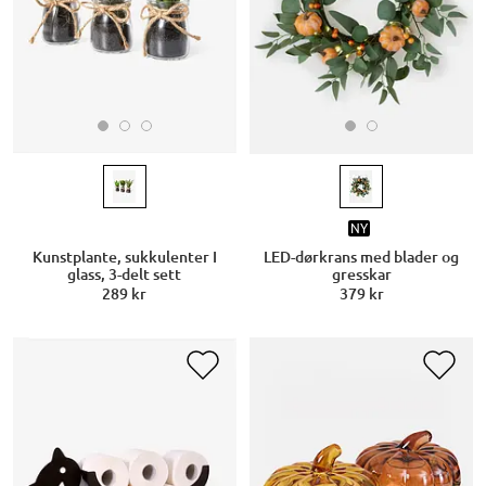
NY
Kunstplante, sukkulenter I
LED-dørkrans med blader og
glass, 3-delt sett
gresskar
289 kr
379 kr