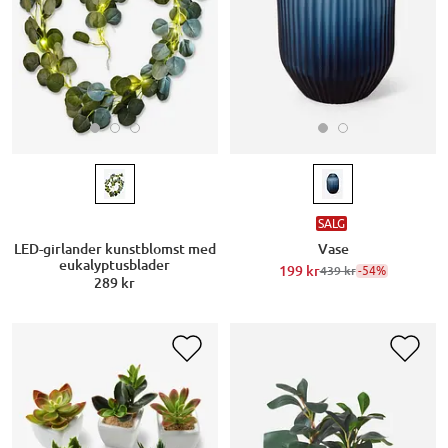
SALG
LED-girlander kunstblomst med
Vase
eukalyptusblader
199 kr
-54%
439 kr
289 kr