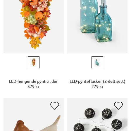
LED-hengende pynt til dør
LED-pynteflasker (2-delt sett)
379 kr
279 kr