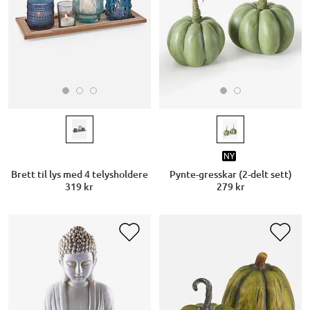
NY
Brett til lys med 4 telysholdere
Pynte-gresskar (2-delt sett)
319 kr
279 kr