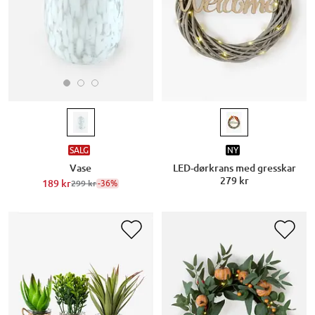
SALG
NY
Vase
LED-dørkrans med gresskar
279 kr
189 kr
-36%
299 kr