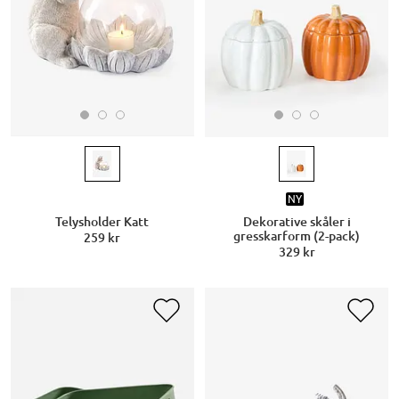
NY
Telysholder Katt
Dekorative skåler i
gresskarform (2-pack)
259 kr
329 kr