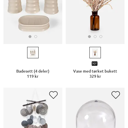
NY
Badesett (4 deler)
Vase med tørket bukett
119 kr
329 kr