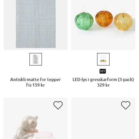
NY
Antiskli-matte for tepper
LED-lys i gresskarform (3-pack)
fra
159 kr
329 kr