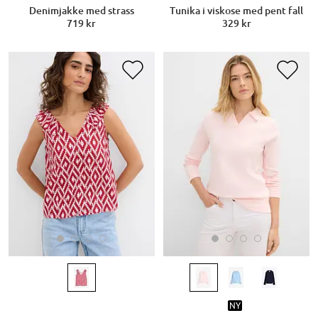
Denimjakke med strass
Tunika i viskose med pent fall
719 kr
329 kr
NY