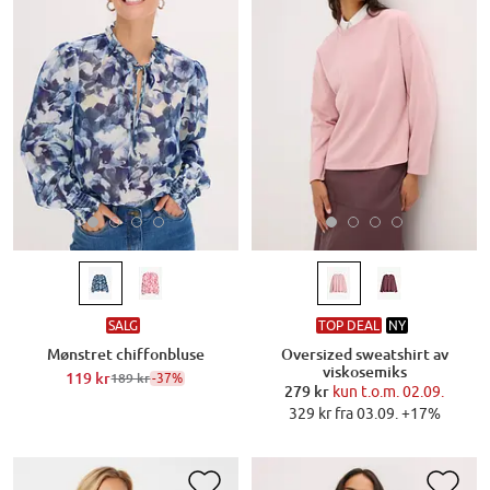
SALG
TOP DEAL
NY
Mønstret chiffonbluse
Oversized sweatshirt av
viskosemiks
119 kr
-37%
189 kr
279 kr
kun t.o.m. 02.09.
329 kr fra 03.09. +17%