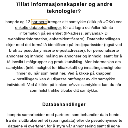
Tillat informasjonskapsler og andre
teknologier?
bonprix og 12
partnere
trenger ditt samtykke (klikk på «OK») ved
SVÆRT POPULÆRT
SALG
enkelte databehandlinger
, för att lagra och/eller hämta
Bluse i myk viskose
Oversized skjorte
information på en enhet (IP-adress, användar-ID,
359 kr
169 kr
-10%
webbläsarinformation, enhetsidentifierare). Databehandlingen
189 kr
skjer med det formål å identifisere på tredjepartssider (også ved
bruk av pseudonymiserte e-postadresser), for personaliserte
annonser og innhold, måling av annonser og innhold, samt for å
få innsikt i målgrupper og produktutvikling. Mer informasjon om
samtykket (inkl. mulighet for tilbakekall) og innstillingsmuligheter
finner du når som helst
her
. Ved å klikke på knappen
«Innstillinger» kan du tilpasse omfanget av ditt samtykke
individuelt. Ved å klikke på lenken «Avvis samtykke» kan du når
som helst trekke tilbake ditt samtykke.
Databehandlinger
bonprix samarbeider med partnere som behandler data hentet
fra din sluttbrukerenhet (sporingsdata) eller de pseudonymiserte
dataene vi overfører, for å styre vår annonsering samt til egne