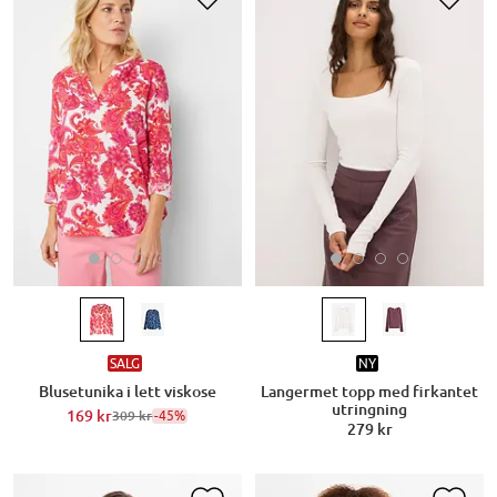
SALG
NY
Blusetunika i lett viskose
Langermet topp med firkantet
utringning
169 kr
-45%
309 kr
279 kr