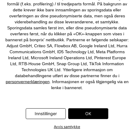
formål (f.eks. profilering) / til tredjeparts formål. På bakgrunn av
dette krever ikke bare innsamlingen av sporingsdata eller
overføringen av dine pseudonymiserte data, men også deres
viderebehandling av disse leverandørene, et samtykke.
Sporingsdata samles først inn, eller dine pseudonymiserte data
Lang topp i 100% økologisk
T-skjorte i 100% økologisk
overføres først, når du klikker på «OK»-knappen som vises i
bomull (2-pack)
bomull
banneret på bonprix' nettbutikk. Partnerne er følgende selskaper:
329 kr
219 kr
Adjust GmbH, Criteo SA, Flowbox AB, Google Ireland Ltd, Hurra
Communications GmbH, ID5 Technology Ltd, Meta Platforms
Ireland Ltd, Microsoft Ireland Operations Ltd, Pinterest Europe
Ltd, RTB-House GmbH, Snap Group Ltd, TikTok Information
Technologies UK Ltd. Ytterligere informasjon om
databehandlingene utført av disse partnerne finner du i
personvernerklæringen
. Informasjonen er også tilgjengelig via en
lenke i banneret.
Innstillinger
OK
Avvis samtykke