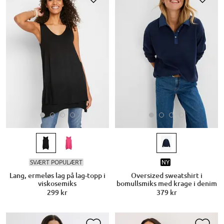
SVÆRT POPULÆRT
NY
Lang, ermeløs lag på lag-topp i
Oversized sweatshirt i
viskosemiks
bomullsmiks med krage i denim
299 kr
379 kr