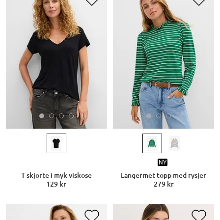
NY
T-skjorte i myk viskose
Langermet topp med rysjer
129 kr
279 kr