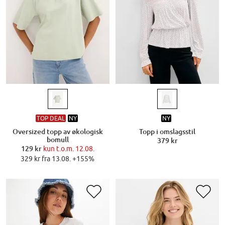
TOP DEAL
NY
NY
Oversized topp av økologisk
Topp i omslagsstil
bomull
379 kr
129 kr
kun t.o.m. 12.08.
329 kr fra 13.08. +155%