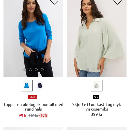
SALG
NY
Topp i ren økologisk bomull med
Skjorte i tunikastil og myk
rund hals
viskosemiks
399 kr
99 kr
-16%
119 kr