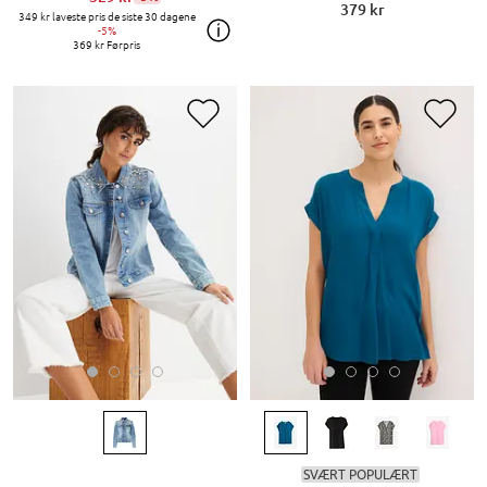
379 kr
349 kr
laveste pris de siste 30 dagene
-5%
369 kr
Førpris
SVÆRT POPULÆRT