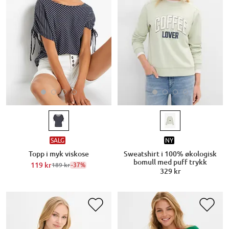
SALG
NY
Topp i myk viskose
Sweatshirt i 100% økologisk
bomull med puff trykk
119 kr
-37%
189 kr
329 kr