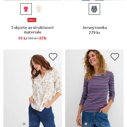
SALG
T-skjorte av strukturert
Jersey-tunika
materiale
279 kr
99 kr
-47%
189 kr