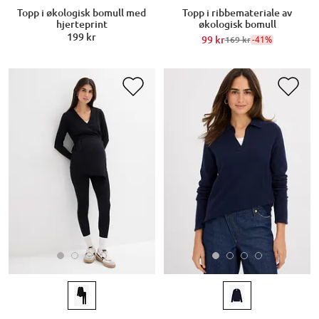
Topp i økologisk bomull med
Topp i ribbemateriale av
hjerteprint
økologisk bomull
199 kr
99 kr
-41%
169 kr