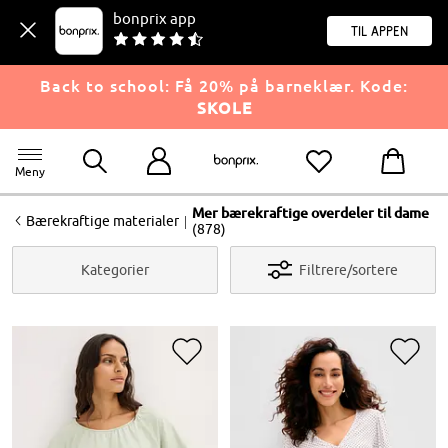
bonprix app
til appen
Back to school: Få 20% på barneklær. Kode:
SKOLE
Meny
Mer bærekraftige overdeler til dame
<
|
Bærekraftige materialer
(878)
Kategorier
Filtrere/sortere