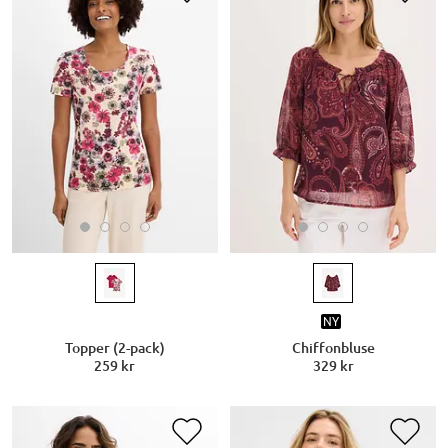
NY
Topper (2-pack)
Chiffonbluse
259 kr
329 kr