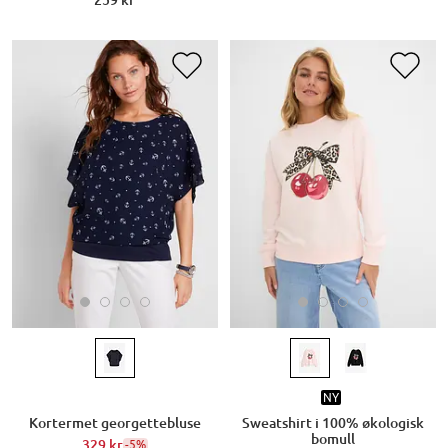
NY
Kortermet georgettebluse
Sweatshirt i 100% økologisk
bomull
329 kr
-5%