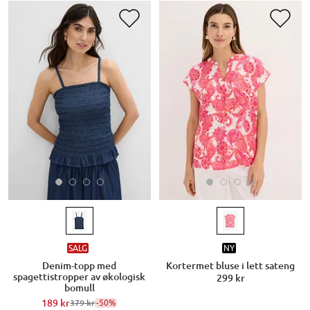
SALG
NY
Denim-topp med
Kortermet bluse i lett sateng
spagettistropper av økologisk
299 kr
bomull
189 kr
-50%
379 kr