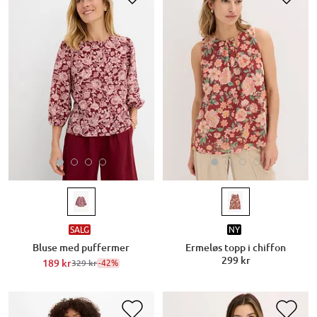
SALG
NY
Bluse med puffermer
Ermeløs topp i chiffon
299 kr
189 kr
-42%
329 kr