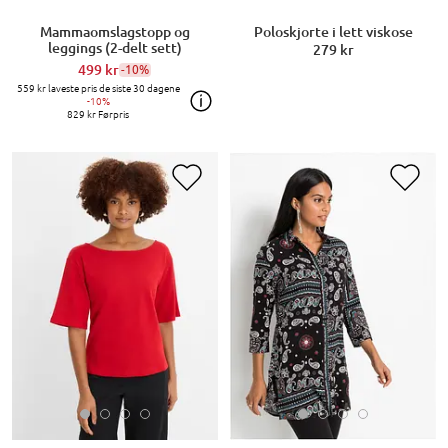
Mammaomslagstopp og
Poloskjorte i lett viskose
leggings (2-delt sett)
279 kr
499 kr
-10%
559 kr
laveste pris de siste 30 dagene
-10%
829 kr
Førpris