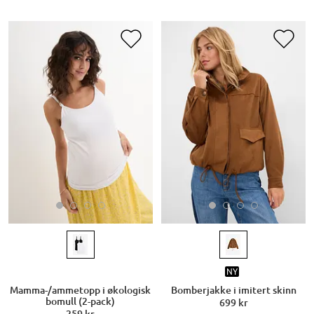
NY
Mamma-/ammetopp i økologisk
Bomberjakke i imitert skinn
bomull (2-pack)
699 kr
259 kr