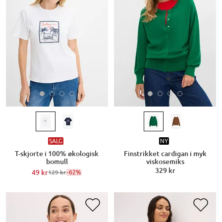
SALG
NY
T-skjorte i 100% økologisk
Finstrikket cardigan i myk
bomull
viskosemiks
329 kr
49 kr
-62%
129 kr