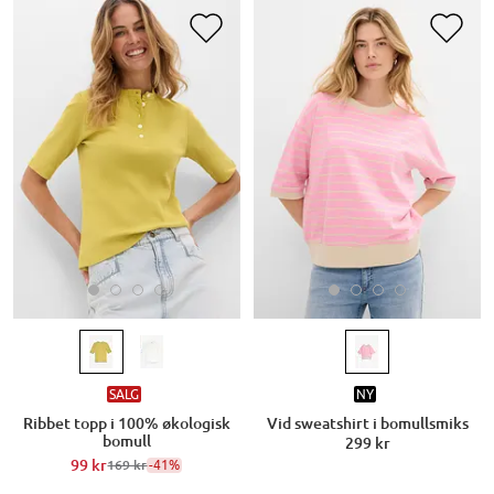
SALG
NY
Ribbet topp i 100% økologisk
Vid sweatshirt i bomullsmiks
bomull
299 kr
99 kr
-41%
169 kr