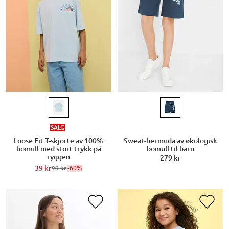
SALG
Loose Fit T-skjorte av 100%
Sweat-bermuda av økologisk
bomull med stort trykk på
bomull til barn
ryggen
279 kr
39 kr
-60%
99 kr