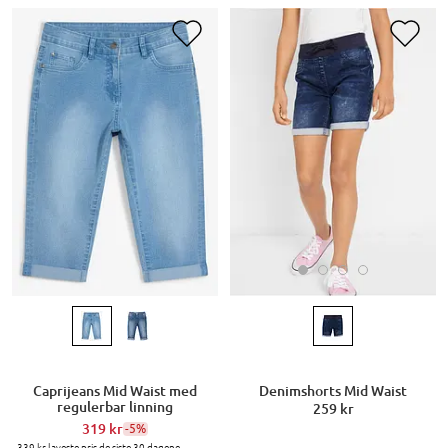
Denimshorts Mid Waist
Caprijeans Mid Waist med
regulerbar linning
259 kr
319 kr
-5%
339 kr
laveste pris de siste 30 dagene