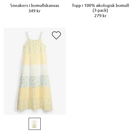
Sneakers i bomullskanvas
Topp i 100% økologisk bomull
(3-pack)
349 kr
279 kr