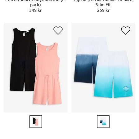
Slim Fit
pack)
259 kr
349 kr