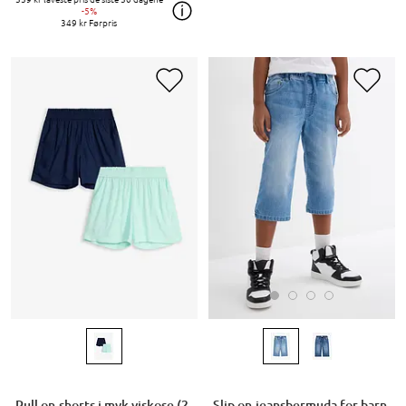
-5%
349 kr
Førpris
Slip on-jeansbermuda for barn,
Pull on-shorts i myk viskose (2-