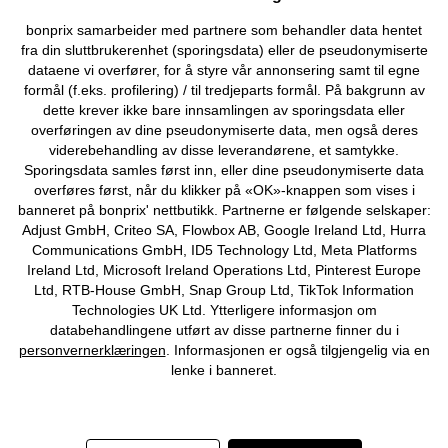
Kjøpsvilkår
Personopplysninger
Cookie-innstillinger
bonprix samarbeider med partnere som behandler data hentet
fra din sluttbrukerenhet (sporingsdata) eller de pseudonymiserte
Om Oss
Angre kjøp
dataene vi overfører, for å styre vår annonsering samt til egne
formål (f.eks. profilering) / til tredjeparts formål. På bakgrunn av
©
2026 bonprix.
dette krever ikke bare innsamlingen av sporingsdata eller
overføringen av dine pseudonymiserte data, men også deres
viderebehandling av disse leverandørene, et samtykke.
Sporingsdata samles først inn, eller dine pseudonymiserte data
overføres først, når du klikker på «OK»-knappen som vises i
banneret på bonprix' nettbutikk. Partnerne er følgende selskaper:
Adjust GmbH, Criteo SA, Flowbox AB, Google Ireland Ltd, Hurra
Communications GmbH, ID5 Technology Ltd, Meta Platforms
Ireland Ltd, Microsoft Ireland Operations Ltd, Pinterest Europe
Ltd, RTB-House GmbH, Snap Group Ltd, TikTok Information
Technologies UK Ltd. Ytterligere informasjon om
databehandlingene utført av disse partnerne finner du i
personvernerklæringen
. Informasjonen er også tilgjengelig via en
lenke i banneret.