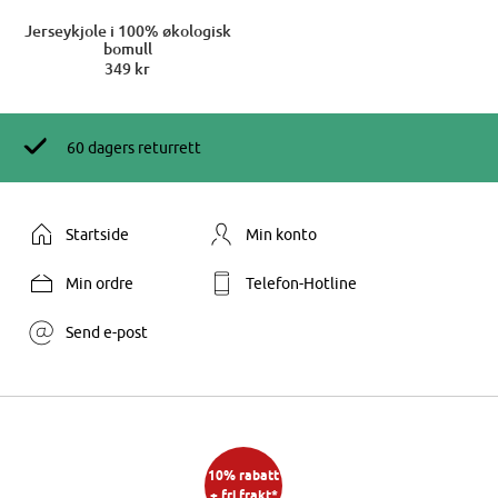
Jerseykjole i 100% økologisk
bomull
349 kr
60 dagers returrett
Startside
Min konto
Min ordre
Telefon-Hotline
Send e-post
10% rabatt
+ fri frakt*