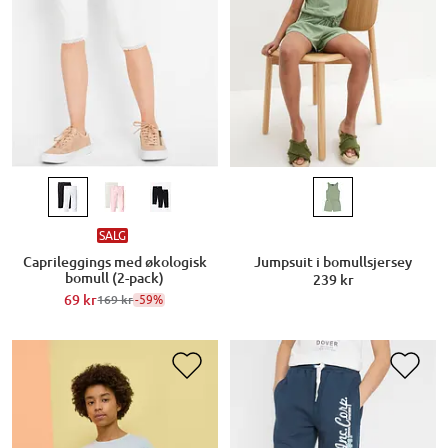
SALG
Caprileggings med økologisk
Jumpsuit i bomullsjersey
bomull (2-pack)
239 kr
69 kr
-59%
169 kr