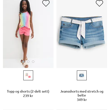
Topp og shorts (2-delt sett)
Jeansshorts med stretch og
belte
239 kr
349 kr