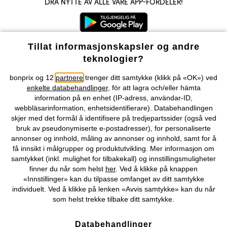
Dra nytte av alle våre app-fordeler!
Tillat informasjonskapsler og andre
teknologier?
Våre betalingsalternativer
bonprix og 12
partnere
trenger ditt samtykke (klikk på «OK») ved
enkelte databehandlinger
, för att lagra och/eller hämta
Vår service
information på en enhet (IP-adress, användar-ID,
webbläsarinformation, enhetsidentifierare). Databehandlingen
skjer med det formål å identifisere på tredjepartssider (også ved
Vårt tilbud
bruk av pseudonymiserte e-postadresser), for personaliserte
annonser og innhold, måling av annonser og innhold, samt for å
Selskapet
få innsikt i målgrupper og produktutvikling. Mer informasjon om
samtykket (inkl. mulighet for tilbakekall) og innstillingsmuligheter
finner du når som helst
her
. Ved å klikke på knappen
«Innstillinger» kan du tilpasse omfanget av ditt samtykke
Du kan også finne oss på
individuelt. Ved å klikke på lenken «Avvis samtykke» kan du når
som helst trekke tilbake ditt samtykke.
Databehandlinger