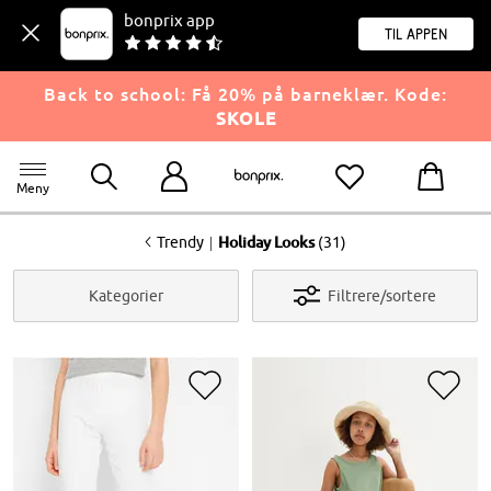
bonprix app
til appen
Back to school: Få 20% på barneklær. Kode:
SKOLE
Meny
<
|
Trendy
Holiday Looks
(31)
Kategorier
Filtrere/sortere