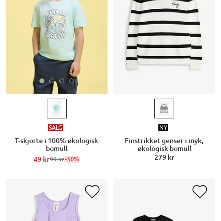
SALG
NY
T-skjorte i 100% økologisk
Finstrikket genser i myk,
bomull
økologisk bomull
279 kr
49 kr
-50%
99 kr