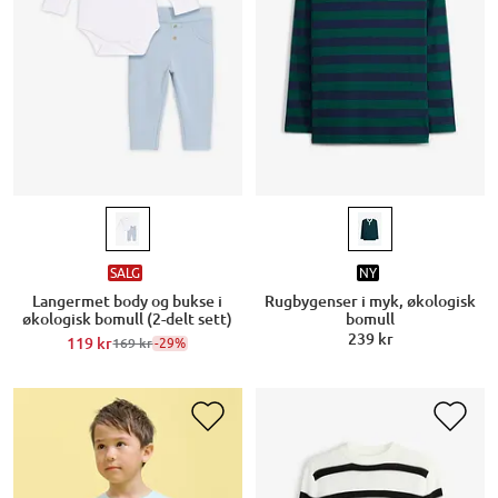
SALG
NY
Langermet body og bukse i
Rugbygenser i myk, økologisk
økologisk bomull (2-delt sett)
bomull
239 kr
119 kr
-29%
169 kr