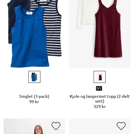
NY
Singlet (3-pack)
Kjole og langermet topp (2-delt
sett)
99 kr
329 kr