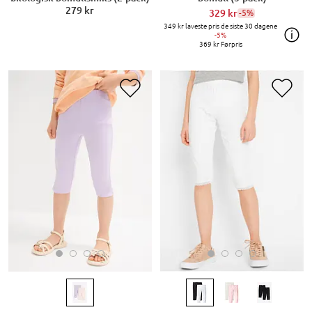
279 kr
329 kr
-5%
349 kr
laveste pris de siste 30 dagene
-5%
369 kr
Førpris