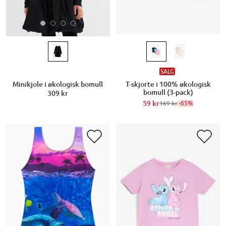
SALG
Minikjole i økologisk bomull
T-skjorte i 100% økologisk
bomull (3-pack)
309 kr
59 kr
-65%
169 kr