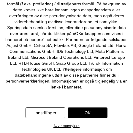
formål (f.eks. profilering) / til tredjeparts formål. På bakgrunn av
dette krever ikke bare innsamlingen av sporingsdata eller
overføringen av dine pseudonymiserte data, men også deres
viderebehandling av disse leverandørene, et samtykke.
Sporingsdata samles først inn, eller dine pseudonymiserte data
overføres først, når du klikker på «OK»-knappen som vises i
banneret på bonprix' nettbutikk. Partnerne er følgende selskaper:
Adjust GmbH, Criteo SA, Flowbox AB, Google Ireland Ltd, Hurra
Communications GmbH, ID5 Technology Ltd, Meta Platforms
Ireland Ltd, Microsoft Ireland Operations Ltd, Pinterest Europe
Ltd, RTB-House GmbH, Snap Group Ltd, TikTok Information
Technologies UK Ltd. Ytterligere informasjon om
databehandlingene utført av disse partnerne finner du i
Jerseybukse med struktur
Loose Fit-jeans med regulerbar
linning, Straight
personvernerklæringen
. Informasjonen er også tilgjengelig via en
249 kr
409 kr
lenke i banneret.
Innstillinger
OK
Avvis samtykke