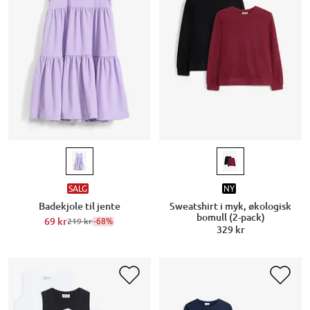
SALG
NY
Badekjole til jente
Sweatshirt i myk, økologisk
bomull (2-pack)
69 kr
-68%
219 kr
329 kr