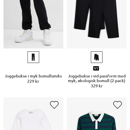
NY
Joggebukse i myk bomullsmiks
Joggebukse i vid passform med
myk, økologisk bomull (2-pack)
229 kr
329 kr