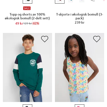
SALG
Topp og shorts av 100%
T-skjorte i økologisk bomull (3-
økologisk bomull (2-delt sett)
pack)
239 kr
49 kr
-62%
129 kr