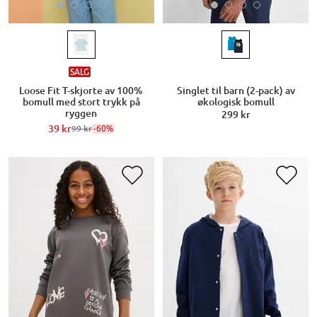
SALG
Loose Fit T-skjorte av 100%
Singlet til barn (2-pack) av
bomull med stort trykk på
økologisk bomull
ryggen
299 kr
39 kr
-60%
99 kr