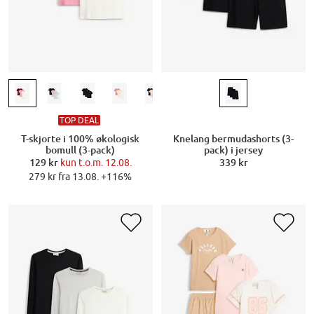
TOP DEAL
T-skjorte i 100% økologisk
Knelang bermudashorts (3-
bomull (3-pack)
pack) i jersey
129 kr
kun t.o.m. 12.08.
339 kr
279 kr fra 13.08. +116%