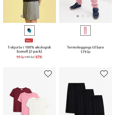
SALG
T-skjorte i 100% økologisk
Termoleggings til barn
bomull (2-pack)
179 kr
99 kr
-47%
189 kr