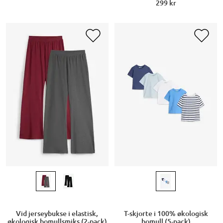
299 kr
Vid jerseybukse i elastisk,
T-skjorte i 100% økologisk
økologisk bomullsmiks (2-pack)
bomull (5-pack)