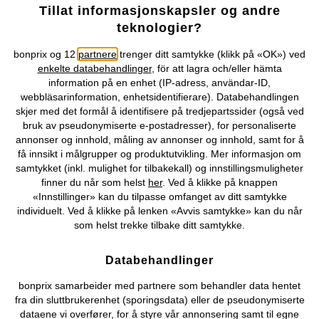
Tillat informasjonskapsler og andre
teknologier?
bonprix og 12
partnere
trenger ditt samtykke (klikk på «OK») ved
enkelte databehandlinger
, för att lagra och/eller hämta
information på en enhet (IP-adress, användar-ID,
webbläsarinformation, enhetsidentifierare). Databehandlingen
skjer med det formål å identifisere på tredjepartssider (også ved
bruk av pseudonymiserte e-postadresser), for personaliserte
annonser og innhold, måling av annonser og innhold, samt for å
få innsikt i målgrupper og produktutvikling. Mer informasjon om
samtykket (inkl. mulighet for tilbakekall) og innstillingsmuligheter
Pyjamas med myk økologisk
Topp og utsvingt leggings (2-
finner du når som helst
her
. Ved å klikke på knappen
bomull (4-delt sett)
delt sett)
«Innstillinger» kan du tilpasse omfanget av ditt samtykke
309 kr
269 kr
individuelt. Ved å klikke på lenken «Avvis samtykke» kan du når
som helst trekke tilbake ditt samtykke.
Databehandlinger
bonprix samarbeider med partnere som behandler data hentet
fra din sluttbrukerenhet (sporingsdata) eller de pseudonymiserte
dataene vi overfører, for å styre vår annonsering samt til egne