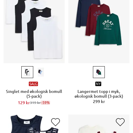
SALG
NY
Singlet med økologisk bomull
Langermet topp i myk,
(5-pack)
økologisk bomull (3-pack)
299 kr
129 kr
-59%
319 kr