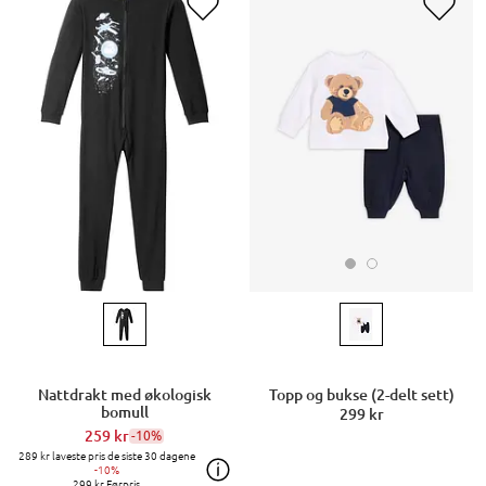
Topp og bukse (2-delt sett)
Nattdrakt med økologisk
bomull
299 kr
259 kr
-10%
289 kr
laveste pris de siste 30 dagene
-10%
299 kr
Førpris