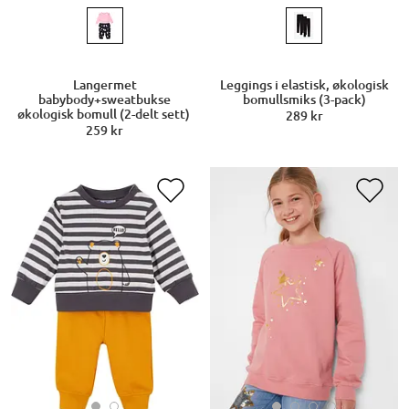
Langermet
Leggings i elastisk, økologisk
babybody+sweatbukse
bomullsmiks (3-pack)
økologisk bomull (2-delt sett)
289 kr
259 kr