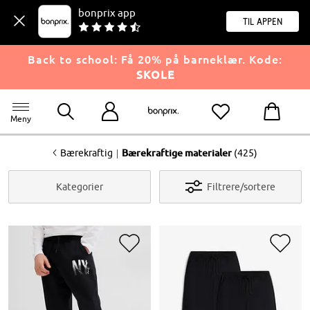
bonprix app
til appen
Back to school: Få 20% på barneklær. Kode:
SKOLE
Meny
<
|
Bærekraftig
Bærekraftige materialer
(425)
Kategorier
Filtrere/sortere