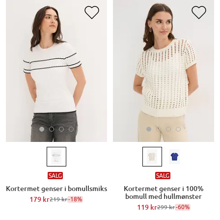
SALG
SALG
Kortermet genser i bomullsmiks
Kortermet genser i 100%
bomull med hullmønster
179 kr
-18%
219 kr
119 kr
-60%
299 kr