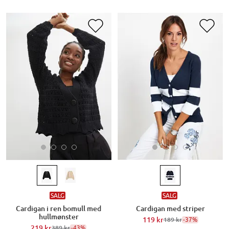
SALG
SALG
Cardigan i ren bomull med
Cardigan med striper
hullmønster
119 kr
-37%
189 kr
219 kr
-43%
389 kr