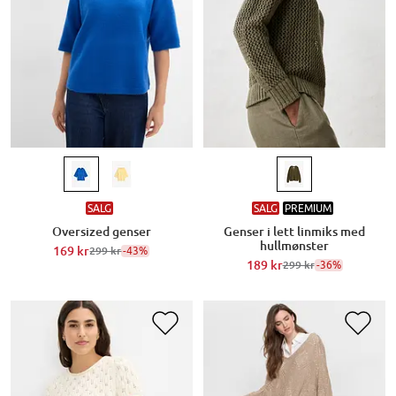
SALG
SALG
PREMIUM
Oversized genser
Genser i lett linmiks med
hullmønster
169 kr
-43%
299 kr
189 kr
-36%
299 kr