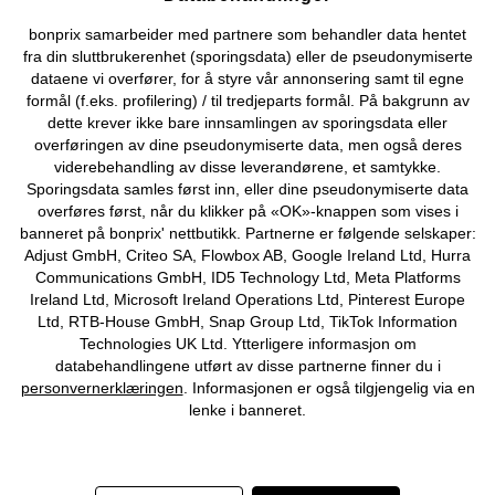
Kjøpsvilkår
Personopplysninger
Cookie-innstillinger
bonprix samarbeider med partnere som behandler data hentet
fra din sluttbrukerenhet (sporingsdata) eller de pseudonymiserte
Om Oss
Angre kjøp
dataene vi overfører, for å styre vår annonsering samt til egne
formål (f.eks. profilering) / til tredjeparts formål. På bakgrunn av
©
2026 bonprix.
dette krever ikke bare innsamlingen av sporingsdata eller
overføringen av dine pseudonymiserte data, men også deres
viderebehandling av disse leverandørene, et samtykke.
Sporingsdata samles først inn, eller dine pseudonymiserte data
overføres først, når du klikker på «OK»-knappen som vises i
banneret på bonprix' nettbutikk. Partnerne er følgende selskaper:
Adjust GmbH, Criteo SA, Flowbox AB, Google Ireland Ltd, Hurra
Communications GmbH, ID5 Technology Ltd, Meta Platforms
Ireland Ltd, Microsoft Ireland Operations Ltd, Pinterest Europe
Ltd, RTB-House GmbH, Snap Group Ltd, TikTok Information
Technologies UK Ltd. Ytterligere informasjon om
databehandlingene utført av disse partnerne finner du i
personvernerklæringen
. Informasjonen er også tilgjengelig via en
lenke i banneret.