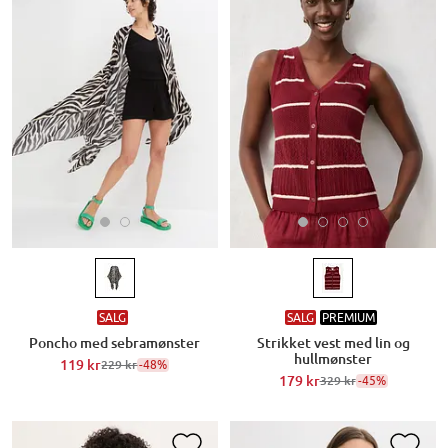
SALG
SALG
PREMIUM
Poncho med sebramønster
Strikket vest med lin og
hullmønster
119 kr
-48%
229 kr
179 kr
-45%
329 kr