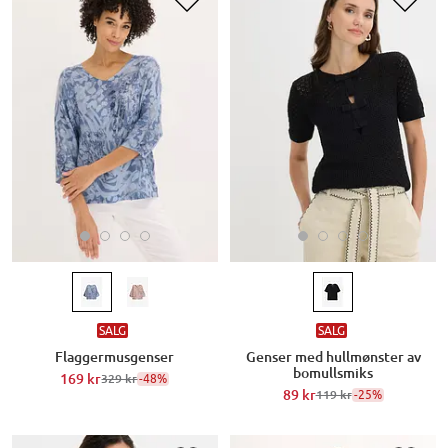
SALG
SALG
Flaggermusgenser
Genser med hullmønster av
bomullsmiks
169 kr
-48%
329 kr
89 kr
-25%
119 kr