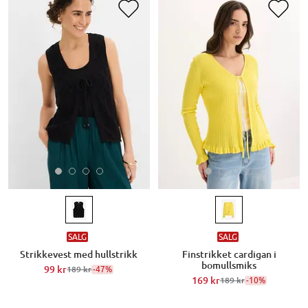
SALG
SALG
Strikkevest med hullstrikk
Finstrikket cardigan i
bomullsmiks
99 kr
-47%
189 kr
169 kr
-10%
189 kr