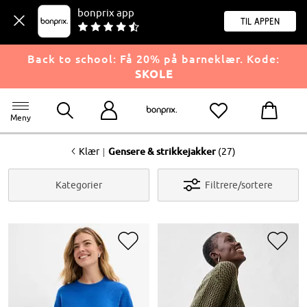
bonprix app
til appen
Back to school: Få 20% på barneklær. Kode:
SKOLE
Meny
<
|
Klær
Gensere & strikkejakker
(27)
Kategorier
Filtrere/sortere