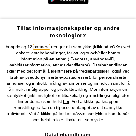
Våre betalingsalternativer
Tillat informasjonskapsler og andre
teknologier?
Vår service
bonprix og 12
partnere
trenger ditt samtykke (klikk på «OK») ved
enkelte databehandlinger
, för att lagra och/eller hämta
Vårt tilbud
information på en enhet (IP-adress, användar-ID,
webbläsarinformation, enhetsidentifierare). Databehandlingen
skjer med det formål å identifisere på tredjepartssider (også ved
Selskapet
bruk av pseudonymiserte e-postadresser), for personaliserte
annonser og innhold, måling av annonser og innhold, samt for å
Topkategorier / Sesongvarer
få innsikt i målgrupper og produktutvikling. Mer informasjon om
samtykket (inkl. mulighet for tilbakekall) og innstillingsmuligheter
finner du når som helst
her
. Ved å klikke på knappen
«Innstillinger» kan du tilpasse omfanget av ditt samtykke
Du kan også finne oss på
individuelt. Ved å klikke på lenken «Avvis samtykke» kan du når
som helst trekke tilbake ditt samtykke.
Databehandlinger