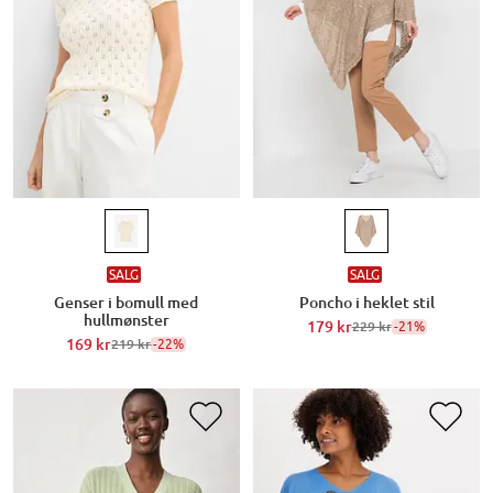
SALG
SALG
Genser i bomull med
Poncho i heklet stil
hullmønster
179 kr
-21%
229 kr
169 kr
-22%
219 kr