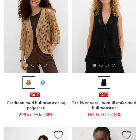
SALG
SALG
Cardigan med hullmønster og
Strikket vest i bomullsmiks med
paljetter
hullmønster
299 kr
-40%
169 kr
-10%
499 kr
189 kr