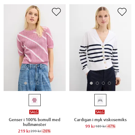
SALG
SALG
Genser i 100% bomull med
Cardigan i myk viskosemiks
hullmønster
99 kr
-47%
189 kr
219 kr
-26%
299 kr