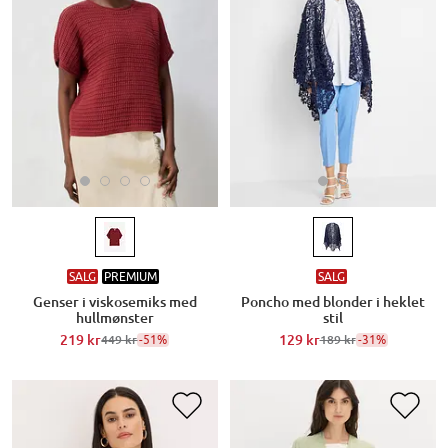
SALG
PREMIUM
SALG
Genser i viskosemiks med
Poncho med blonder i heklet
hullmønster
stil
219 kr
-51%
129 kr
-31%
449 kr
189 kr