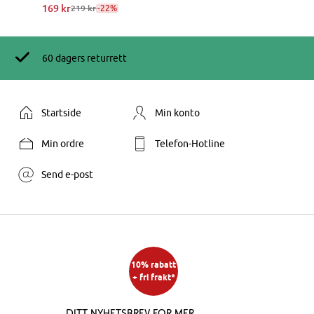
169 kr
-22%
219 kr
60 dagers returrett
Startside
Min konto
Min ordre
Telefon-Hotline
Send e-post
10% rabatt
+ fri frakt*
Ditt nyhetsbrev for mer