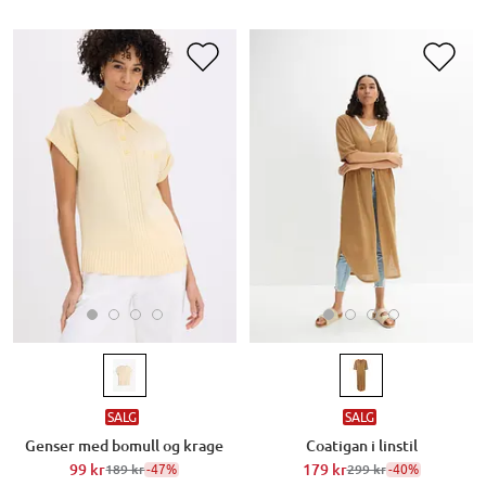
SALG
SALG
Genser med bomull og krage
Coatigan i linstil
99 kr
-47%
179 kr
-40%
189 kr
299 kr