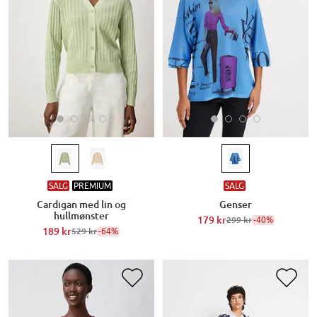
SALG
PREMIUM
SALG
Cardigan med lin og
Genser
hullmønster
179 kr
-40%
299 kr
189 kr
-64%
529 kr