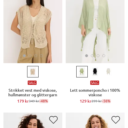
SALG
SALG
Strikket vest med viskose,
Lett sommerponcho i 100%
hullmønster og glittergarn
viskose
179 kr
-48%
129 kr
-56%
349 kr
299 kr