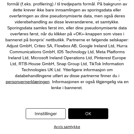
formål (f.eks. profilering) / til tredjeparts formål. På bakgrunn av
dette krever ikke bare innsamlingen av sporingsdata eller
overføringen av dine pseudonymiserte data, men også deres
viderebehandling av disse leverandørene, et samtykke.
Sporingsdata samles først inn, eller dine pseudonymiserte data
overføres først, når du klikker på «OK»-knappen som vises i
banneret på bonprix' nettbutikk. Partnerne er følgende selskaper:
NY
Adjust GmbH, Criteo SA, Flowbox AB, Google Ireland Ltd, Hurra
Langermet topp av 100%
Pologenser i 100% økologisk
Communications GmbH, ID5 Technology Ltd, Meta Platforms
økologisk bomull
bomull
Ireland Ltd, Microsoft Ireland Operations Ltd, Pinterest Europe
239 kr
239 kr
Ltd, RTB-House GmbH, Snap Group Ltd, TikTok Information
Technologies UK Ltd. Ytterligere informasjon om
databehandlingene utført av disse partnerne finner du i
personvernerklæringen
. Informasjonen er også tilgjengelig via en
lenke i banneret.
Innstillinger
OK
Avvis samtykke