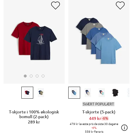
SVÆRT POPULÆRT
T-skjorte i 100% økologisk
T-skjorte (5-pack)
bomull (2-pack)
449 kr
-6%
289 kr
479 kr
laveste pris de siste 30 dagene
-6%
559 kr
Førpris