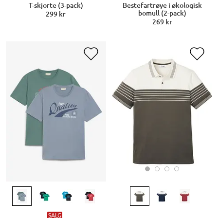
Bestefartrøye i økologisk
T-skjorte (3-pack)
bomull (2-pack)
299 kr
269 kr
SALG