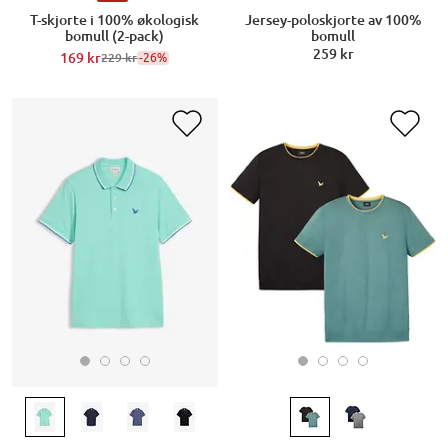
Jersey-poloskjorte av 100%
T-skjorte i 100% økologisk
bomull
bomull (2-pack)
259 kr
169 kr
-26%
229 kr