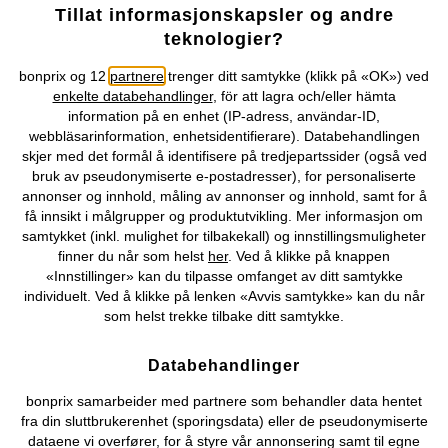
Tillat informasjonskapsler og andre
teknologier?
bonprix og 12
partnere
trenger ditt samtykke (klikk på «OK») ved
enkelte databehandlinger
, för att lagra och/eller hämta
information på en enhet (IP-adress, användar-ID,
SALG
webbläsarinformation, enhetsidentifierare). Databehandlingen
T-skjorte i 100% bomull
T-skjorte i 100% økologisk
skjer med det formål å identifisere på tredjepartssider (også ved
bomull
249 kr
bruk av pseudonymiserte e-postadresser), for personaliserte
99 kr
-23%
129 kr
annonser og innhold, måling av annonser og innhold, samt for å
få innsikt i målgrupper og produktutvikling. Mer informasjon om
samtykket (inkl. mulighet for tilbakekall) og innstillingsmuligheter
finner du når som helst
her
. Ved å klikke på knappen
«Innstillinger» kan du tilpasse omfanget av ditt samtykke
individuelt. Ved å klikke på lenken «Avvis samtykke» kan du når
som helst trekke tilbake ditt samtykke.
Databehandlinger
bonprix samarbeider med partnere som behandler data hentet
fra din sluttbrukerenhet (sporingsdata) eller de pseudonymiserte
dataene vi overfører, for å styre vår annonsering samt til egne