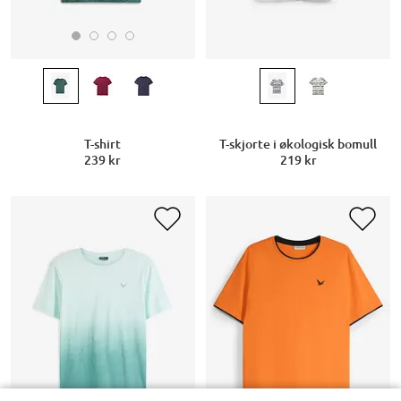
T-shirt
T-skjorte i økologisk bomull
239 kr
219 kr