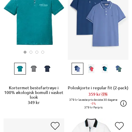
Kortermet bestefartrøye i
Poloskjorte i regular fit (2-pack)
100% økologisk bomull i vasket
359 kr
-5%
look
379 kr
laveste pris de siste 30 dagene
349 kr
-5%
379 kr
Førpris