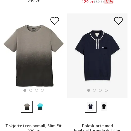
239 kr
129 kr
-31%
189 kr
T-skjorte i ren bomull, Slim Fit
Poloskjorte med
kontrastfargede detaljer