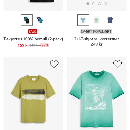
SVÆRT POPULÆRT
SALG
2i1-T-skjorte, kortermet
T-skjorte i 100% bomull (2-pack)
249 kr
169 kr
-22%
219 kr