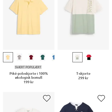
SVÆRT POPULÆRT
Piké-poloskjorte i 100%
T-skjorte
økologisk bomull
299 kr
199 kr