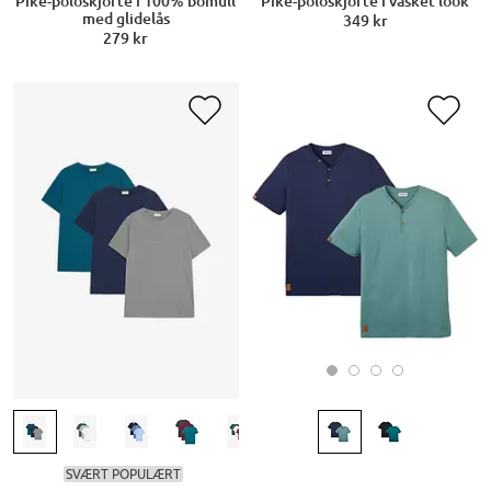
Piké-poloskjorte i vasket look
Piké-poloskjorte i 100% bomull
med glidelås
349 kr
279 kr
SVÆRT POPULÆRT