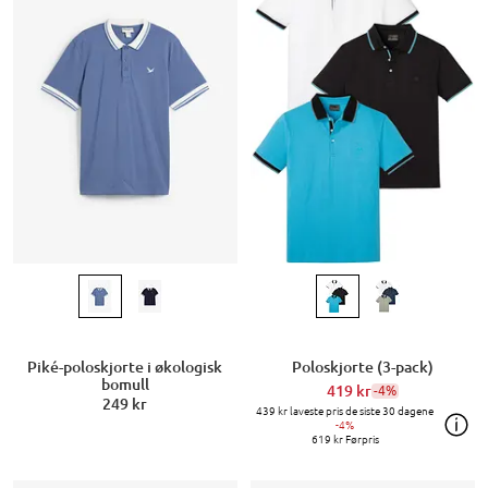
Piké-poloskjorte i økologisk
Poloskjorte (3-pack)
bomull
419 kr
-4%
249 kr
439 kr
laveste pris de siste 30 dagene
-4%
619 kr
Førpris