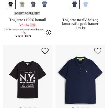
SVÆRT POPULÆRT
T-skjorte i 100% bomull
T-skjorte med V-hals og
kontrastfargede kanter
259 kr
-7%
229 kr
279 kr
laveste pris de siste 30 dagene
-7%
299 kr
Førpris