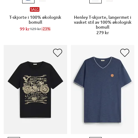
SALG
Henley T-skjorte, langermet i
T-skjorte i 100% økologisk
vasket stil av 100% økologisk
bomull
bomull
99 kr
-23%
129 kr
279 kr