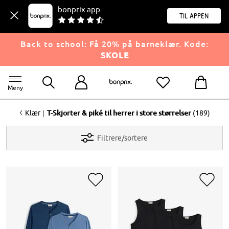
bonprix app
til appen
Back to school: Få 20% på barneklær. Kode:
SKOLE
Meny
<
|
Klær
T-Skjorter & piké til herrer i store størrelser
(189)
Filtrere/sortere