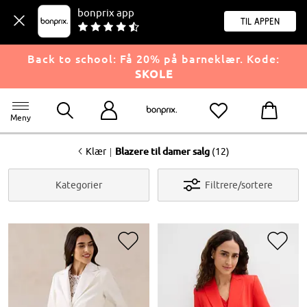
bonprix app
til appen
Back to school: Få 20% på barneklær. Kode:
SKOLE
Meny
<
|
Klær
Blazere til damer salg
(12)
Kategorier
Filtrere/sortere