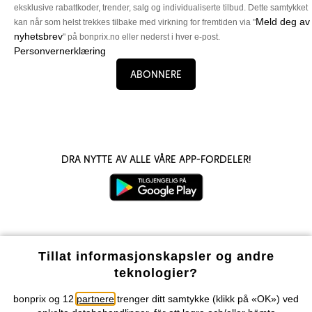
eksklusive rabattkoder, trender, salg og individualiserte tilbud. Dette samtykket
Meld deg av
kan når som helst trekkes tilbake med virkning for fremtiden via "
nyhetsbrev
" på bonprix.no eller nederst i hver e-post.
Personvernerklæring
Abonnere
Dra nytte av alle våre app-fordeler!
Våre betalingsalternativer
Tillat informasjonskapsler og andre
teknologier?
Vår service
bonprix og 12
partnere
trenger ditt samtykke (klikk på «OK») ved