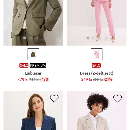
SALG
PREMIUM
SALG
Linblazer
Dress (2-delt sett)
379 kr
-48%
549 kr
-21%
739 kr
699 kr