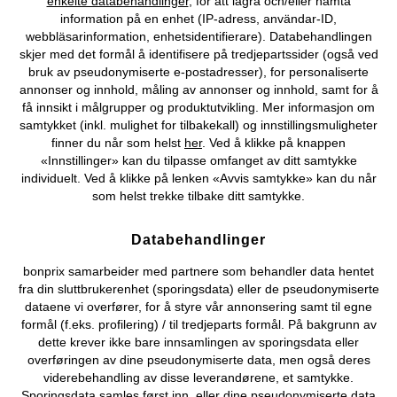
enkelte databehandlinger
, för att lagra och/eller hämta
Vårt tilbud
information på en enhet (IP-adress, användar-ID,
webbläsarinformation, enhetsidentifierare). Databehandlingen
skjer med det formål å identifisere på tredjepartssider (også ved
Selskapet
bruk av pseudonymiserte e-postadresser), for personaliserte
annonser og innhold, måling av annonser og innhold, samt for å
få innsikt i målgrupper og produktutvikling. Mer informasjon om
Topkategorier / Sesongvarer
samtykket (inkl. mulighet for tilbakekall) og innstillingsmuligheter
finner du når som helst
her
. Ved å klikke på knappen
«Innstillinger» kan du tilpasse omfanget av ditt samtykke
Du kan også finne oss på
individuelt. Ved å klikke på lenken «Avvis samtykke» kan du når
som helst trekke tilbake ditt samtykke.
Databehandlinger
Kjøpsvilkår
Personopplysninger
Cookie-innstillinger
bonprix samarbeider med partnere som behandler data hentet
fra din sluttbrukerenhet (sporingsdata) eller de pseudonymiserte
Om Oss
Angre kjøp
dataene vi overfører, for å styre vår annonsering samt til egne
formål (f.eks. profilering) / til tredjeparts formål. På bakgrunn av
©
2026 bonprix.
dette krever ikke bare innsamlingen av sporingsdata eller
overføringen av dine pseudonymiserte data, men også deres
viderebehandling av disse leverandørene, et samtykke.
Sporingsdata samles først inn, eller dine pseudonymiserte data