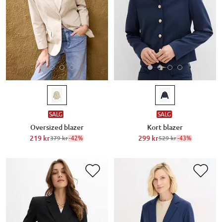
SALG
SALG
Oversized blazer
Kort blazer
219 kr
-42%
299 kr
-43%
379 kr
529 kr