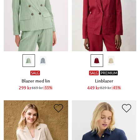
SALG
SALG
PREMIUM
Blazer med lin
Linblazer
299 kr
-55%
449 kr
-45%
669 kr
829 kr