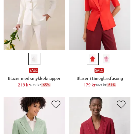
SALG
SALG
Blazer med smykkeknapper
Blazer i timeglassfasong
219 kr
-65%
179 kr
-61%
639 kr
469 kr