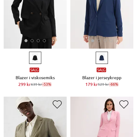
SALG
SALG
Blazer i viskosemiks
Blazer i jerseykrepp
299 kr
-53%
179 kr
-66%
639 kr
529 kr