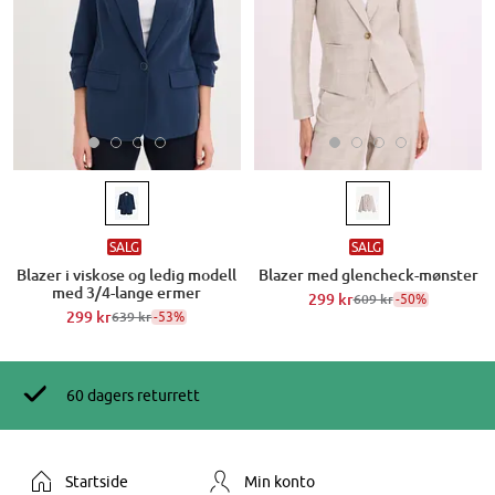
SALG
SALG
Blazer i viskose og ledig modell
Blazer med glencheck-mønster
med 3/4-lange ermer
299 kr
-50%
609 kr
299 kr
-53%
639 kr
60 dagers returrett
Startside
Min konto