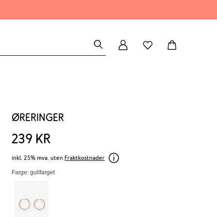
Øreringer
239
kr
inkl. 25% mva. uten
Fraktkostnader
Farge: gullfarget