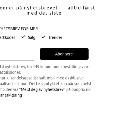
onner på nyhetsbrevet – alltid først
med det siste
yhetsbrev for mer
attkoder
Salg
Trender
Abonnere
til nyhetsbrev, fra 449 kr minimum bestillingsverdi.
attaksjoner.
onprix Handelsgesellschaft mbH med eksklusive
dualiserte tilbud. Dette samtykket kan når som helst
mtiden via "
Meld deg av nyhetsbrev
" på bonprix.no
rnerklæring