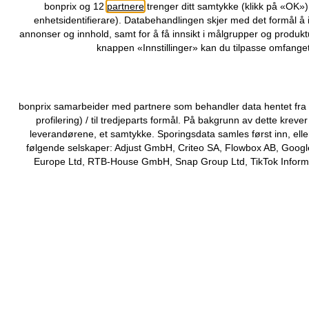
bonprix og 12
partnere
trenger ditt samtykke (klikk på «OK»
enhetsidentifierare). Databehandlingen skjer med det formål å 
annonser og innhold, samt for å få innsikt i målgrupper og produktu
knappen «Innstillinger» kan du tilpasse omfanget
bonprix samarbeider med partnere som behandler data hentet fra di
profilering) / til tredjeparts formål. På bakgrunn av dette kr
leverandørene, et samtykke. Sporingsdata samles først inn, elle
følgende selskaper: Adjust GmbH, Criteo SA, Flowbox AB, Google
Europe Ltd, RTB-House GmbH, Snap Group Ltd, TikTok Informati