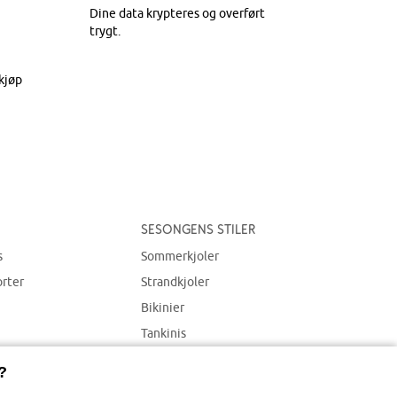
Dine data krypteres og overført
trygt.
kjøp
Sesongens stiler
s
Sommerkjoler
orter
Strandkjoler
Bikinier
Tankinis
Strandplagg
?