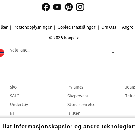
ilkår
Personopplysninger
Cookie-innstillinger
Om Oss
Angre 
©
2026 bonprix.
Velg land...
Sko
Pyjamas
Jean
SALG
Shapewear
T-skj
Undertøy
Store størrelser
BH
Bluser
Truser
Bukser
Tillat informasjonskapsler og andre teknologier