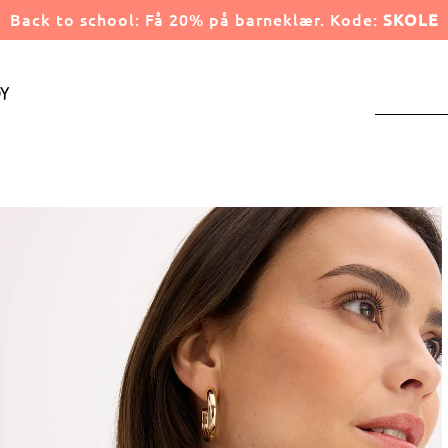
Back to school: Få 20% på barneklær. Kode:
SKOLE
y