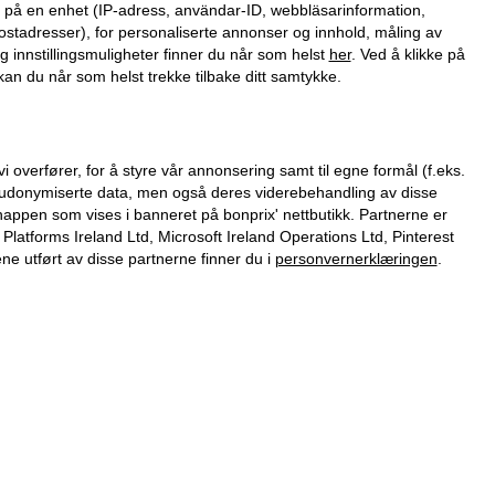
on på en enhet (IP-adress, användar-ID, webbläsarinformation,
ostadresser), for personaliserte annonser og innhold, måling av
g innstillingsmuligheter finner du når som helst
her
. Ved å klikke på
an du når som helst trekke tilbake ditt samtykke.
verfører, for å styre vår annonsering samt til egne formål (f.eks.
 pseudonymiserte data, men også deres viderebehandling av disse
nappen som vises i banneret på bonprix' nettbutikk. Partnerne er
tforms Ireland Ltd, Microsoft Ireland Operations Ltd, Pinterest
 utført av disse partnerne finner du i
personvernerklæringen
.