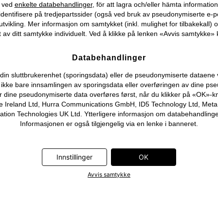
) ved
enkelte databehandlinger
, för att lagra och/eller hämta informati
identifisere på tredjepartssider (også ved bruk av pseudonymiserte e-p
tvikling. Mer informasjon om samtykket (inkl. mulighet for tilbakekall) o
 av ditt samtykke individuelt. Ved å klikke på lenken «Avvis samtykke» k
Databehandlinger
n sluttbrukerenhet (sporingsdata) eller de pseudonymiserte dataene vi o
ever ikke bare innsamlingen av sporingsdata eller overføringen av dine
r dine pseudonymiserte data overføres først, når du klikker på «OK»-k
 Ireland Ltd, Hurra Communications GmbH, ID5 Technology Ltd, Meta Pla
on Technologies UK Ltd. Ytterligere informasjon om databehandlingene
Informasjonen er også tilgjengelig via en lenke i banneret.
Innstillinger
OK
Avvis samtykke