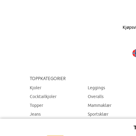
Kjøpsv
Toppkategorier
Kjoler
Leggings
Cocktailkjoler
Overalls
Topper
Mammaklær
Jeans
Sportsklær
Bukser
Badetøy
Smykker