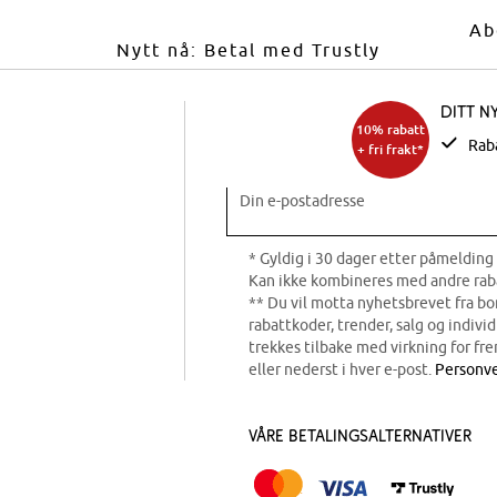
Ab
Nytt nå: Betal med Trustly
Ditt n
10% rabatt
Rab
+ fri frakt*
Din e-postadresse
* Gyldig i 30 dager etter påmelding 
Kan ikke kombineres med andre rab
** Du vil motta nyhetsbrevet fra b
rabattkoder, trender, salg og indivi
trekkes tilbake med virkning for fre
eller nederst i hver e-post.
Personve
Våre betalingsalternativer