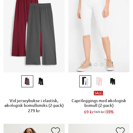
SALG
Caprileggings med økologisk
Vid jerseybukse i elastisk,
bomull (2-pack)
økologisk bomullsmiks (2-pack)
279 kr
69 kr
-59%
169 kr