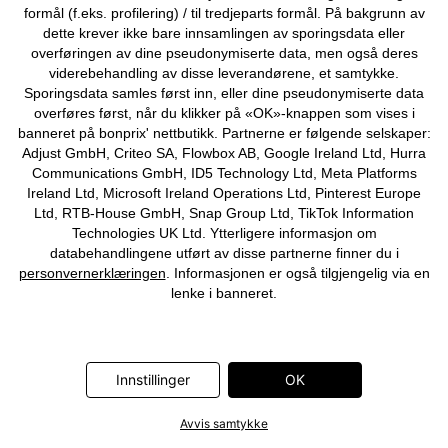
formål (f.eks. profilering) / til tredjeparts formål. På bakgrunn av
dette krever ikke bare innsamlingen av sporingsdata eller
overføringen av dine pseudonymiserte data, men også deres
viderebehandling av disse leverandørene, et samtykke.
Sporingsdata samles først inn, eller dine pseudonymiserte data
overføres først, når du klikker på «OK»-knappen som vises i
banneret på bonprix' nettbutikk. Partnerne er følgende selskaper:
Adjust GmbH, Criteo SA, Flowbox AB, Google Ireland Ltd, Hurra
Communications GmbH, ID5 Technology Ltd, Meta Platforms
Ireland Ltd, Microsoft Ireland Operations Ltd, Pinterest Europe
Langermet topp i 100%
Cargojeans for barn
økologisk bomull
Ltd, RTB-House GmbH, Snap Group Ltd, TikTok Information
309 kr
199 kr
Technologies UK Ltd. Ytterligere informasjon om
databehandlingene utført av disse partnerne finner du i
personvernerklæringen
. Informasjonen er også tilgjengelig via en
lenke i banneret.
Innstillinger
OK
Avvis samtykke