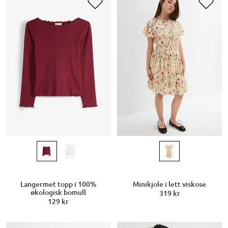
Minikjole i lett viskose
Langermet topp i 100%
økologisk bomull
319 kr
129 kr