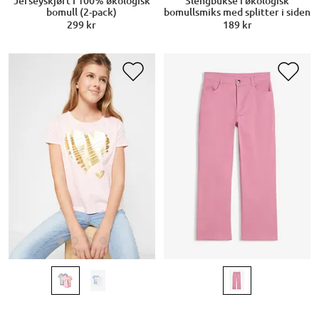
Jerseyskjørt i 100% økologisk
Slengbukse i økologisk
bomull (2-pack)
bomullsmiks med splitter i siden
299 kr
189 kr