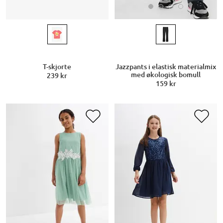
Jazzpants i elastisk materialmix
T-skjorte
med økologisk bomull
239 kr
159 kr