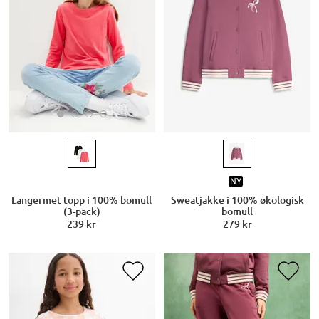
NY
Langermet topp i 100% bomull
Sweatjakke i 100% økologisk
(3-pack)
bomull
239 kr
279 kr