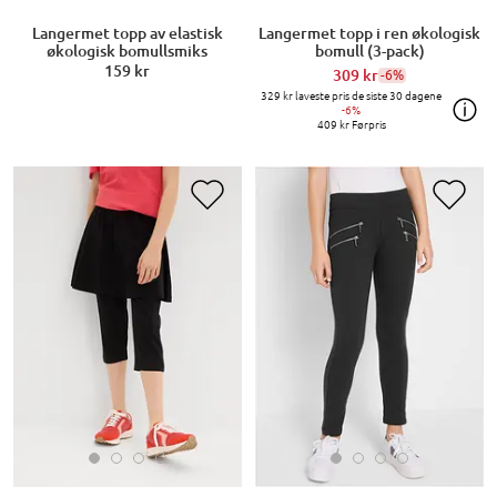
Langermet topp av elastisk
Langermet topp i ren økologisk
økologisk bomullsmiks
bomull (3-pack)
159 kr
309 kr
-6%
329 kr
laveste pris de siste 30 dagene
-6%
409 kr
Førpris