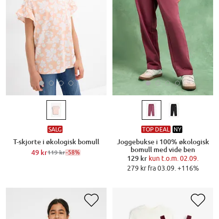
SALG
TOP DEAL
NY
T-skjorte i økologisk bomull
Joggebukse i 100% økologisk
bomull med vide ben
49 kr
-58%
119 kr
129 kr
kun t.o.m. 02.09.
279 kr fra 03.09. +116%