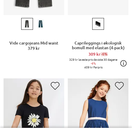
Vide cargojeans Mid waist
Caprileggings i økologisk
bomull med elastan (4-pack)
379 kr
309 kr
-6%
329 kr
laveste pris de siste 30 dagene
-6%
409 kr
Førpris