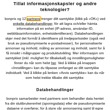
Tillat informasjonskapsler og andre
teknologier?
bonprix og 12
partnere
trenger ditt samtykke (klikk på «OK») ved
enkelte databehandlinger
, för att lagra och/eller hämta
information på en enhet (IP-adress, användar-ID,
webbläsarinformation, enhetsidentifierare). Databehandlingen
skjer med det formål å identifisere på tredjepartssider (også ved
bruk av pseudonymiserte e-postadresser), for personaliserte
annonser og innhold, måling av annonser og innhold, samt for å
T-skjorte i 100% bomull (2-pack)
Minikjole i A-fasong
få innsikt i målgrupper og produktutvikling. Mer informasjon om
249 kr
339 kr
samtykket (inkl. mulighet for tilbakekall) og innstillingsmuligheter
finner du når som helst
her
. Ved å klikke på knappen
«Innstillinger» kan du tilpasse omfanget av ditt samtykke
individuelt. Ved å klikke på lenken «Avvis samtykke» kan du når
som helst trekke tilbake ditt samtykke.
Databehandlinger
bonprix samarbeider med partnere som behandler data hentet
fra din sluttbrukerenhet (sporingsdata) eller de pseudonymiserte
dataene vi overfører, for å styre vår annonsering samt til egne