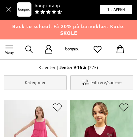
bonprix app
til appen
Back to school: Få 20% på barneklær. Kode:
SKOLE
Meny
<
|
Jenter
Jenter 9-16 år
(275)
Kategorier
Filtrere/sortere