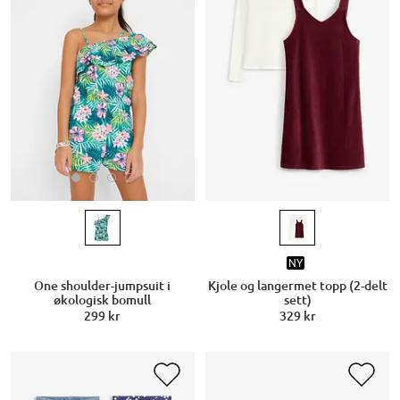
NY
One shoulder-jumpsuit i
Kjole og langermet topp (2-delt
økologisk bomull
sett)
299 kr
329 kr