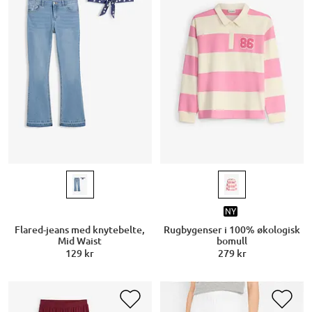
NY
Flared-jeans med knytebelte,
Rugbygenser i 100% økologisk
Mid Waist
bomull
129 kr
279 kr