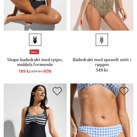
SALG
Shape-badedrakt med rysjer,
Badedrakt med spesielt snitt i
middels formende
ryggen
549 kr
189 kr
-42%
329 kr