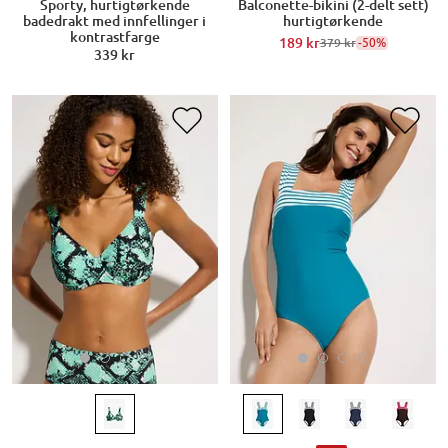
Sporty, hurtigtørkende
Balconette-bikini (2-delt sett)
badedrakt med innfellinger i
hurtigtørkende
kontrastfarge
189 kr
-50%
379 kr
339 kr