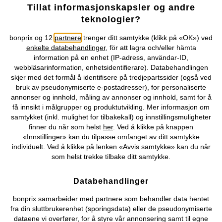
Tillat informasjonskapsler og andre
teknologier?
bonprix og 12
partnere
trenger ditt samtykke (klikk på «OK») ved
Bikini
Tankini i omslagsstil
enkelte databehandlinger
, för att lagra och/eller hämta
379 kr
439 kr
information på en enhet (IP-adress, användar-ID,
webbläsarinformation, enhetsidentifierare). Databehandlingen
skjer med det formål å identifisere på tredjepartssider (også ved
bruk av pseudonymiserte e-postadresser), for personaliserte
annonser og innhold, måling av annonser og innhold, samt for å
få innsikt i målgrupper og produktutvikling. Mer informasjon om
samtykket (inkl. mulighet for tilbakekall) og innstillingsmuligheter
finner du når som helst
her
. Ved å klikke på knappen
«Innstillinger» kan du tilpasse omfanget av ditt samtykke
individuelt. Ved å klikke på lenken «Avvis samtykke» kan du når
som helst trekke tilbake ditt samtykke.
Databehandlinger
bonprix samarbeider med partnere som behandler data hentet
fra din sluttbrukerenhet (sporingsdata) eller de pseudonymiserte
dataene vi overfører, for å styre vår annonsering samt til egne