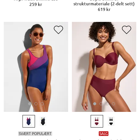
strukturmateriale (2-delt sett)
259 kr
619 kr
SVÆRT POPULÆRT
SALG