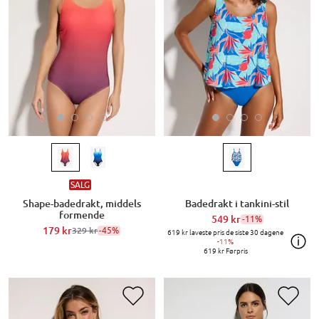
SALG
Shape-badedrakt, middels
Badedrakt i tankini-stil
formende
549 kr
-11%
179 kr
-45%
329 kr
619 kr
laveste pris de siste 30 dagene
-11%
619 kr
Førpris