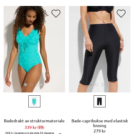
Badedrakt av strukturmateriale
Bade-capribukse med elastisk
linning
339 kr
-8%
279 kr
369 kr
laveste pris de siste 30 dagene