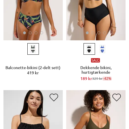
SALG
Balconette-bikini (2-delt sett)
Dekkende bikini,
hurtigtørkende
419 kr
189 kr
-42%
329 kr