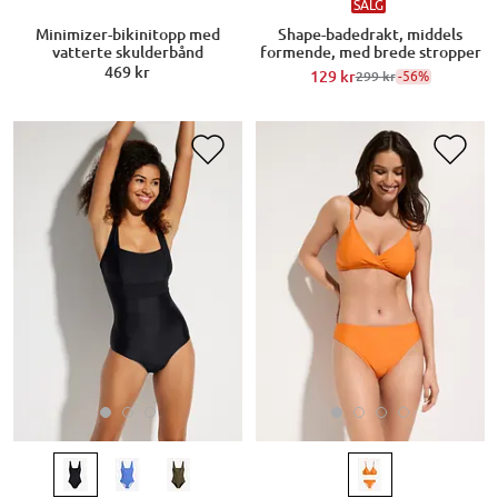
SALG
Minimizer-bikinitopp med
Shape-badedrakt, middels
vatterte skulderbånd
formende, med brede stropper
469 kr
129 kr
-56%
299 kr