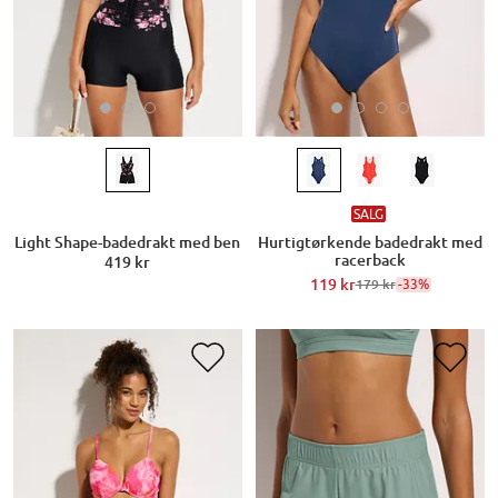
SALG
Light Shape-badedrakt med ben
Hurtigtørkende badedrakt med
racerback
419 kr
119 kr
-33%
179 kr