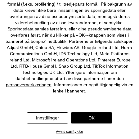
formål (f.eks. profilering) / til tredjeparts formål. På bakgrunn av
dette krever ikke bare innsamlingen av sporingsdata eller
overføringen av dine pseudonymiserte data, men også deres
SALG
SALG
viderebehandling av disse leverandørene, et samtykke.
Hurtigtørkende
Light shape-badedrakt
Sporingsdata samles først inn, eller dine pseudonymiserte data
treningsbadedrakt med
189 kr
-57%
449 kr
overføres først, når du klikker på «OK»-knappen som vises i
racerback
banneret på bonprix' nettbutikk. Partnerne er følgende selskaper:
119 kr
-33%
179 kr
Adjust GmbH, Criteo SA, Flowbox AB, Google Ireland Ltd, Hurra
Communications GmbH, ID5 Technology Ltd, Meta Platforms
Ireland Ltd, Microsoft Ireland Operations Ltd, Pinterest Europe
Ltd, RTB-House GmbH, Snap Group Ltd, TikTok Information
Technologies UK Ltd. Ytterligere informasjon om
databehandlingene utført av disse partnerne finner du i
personvernerklæringen
. Informasjonen er også tilgjengelig via en
lenke i banneret.
Innstillinger
OK
Avvis samtykke