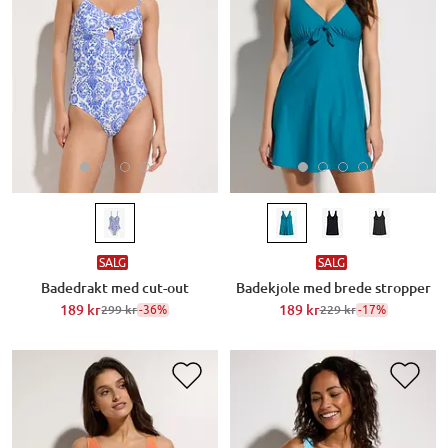
SALG
SALG
Badedrakt med cut-out
Badekjole med brede stropper
189 kr
-36%
189 kr
-17%
299 kr
229 kr