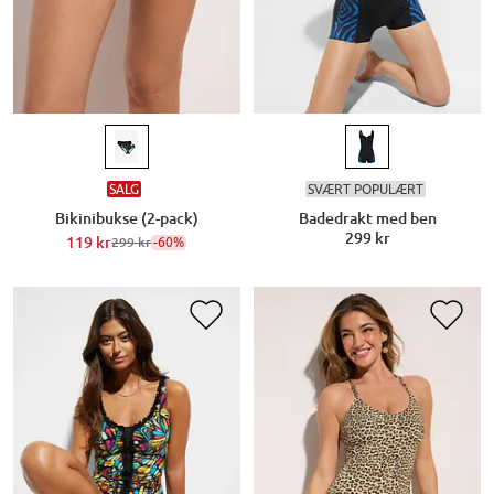
SALG
SVÆRT POPULÆRT
Bikinibukse (2-pack)
Badedrakt med ben
299 kr
119 kr
-60%
299 kr