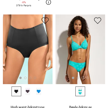
-8%
379 kr
Førpris
High waist-bikinitruse
Bøyle-bikini av