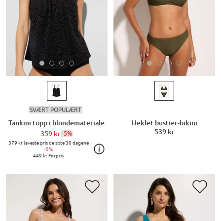
SVÆRT POPULÆRT
Tankini topp i blondemateriale
Heklet bustier-bikini
539 kr
359 kr
-5%
379 kr
laveste pris de siste 30 dagene
-5%
449 kr
Førpris