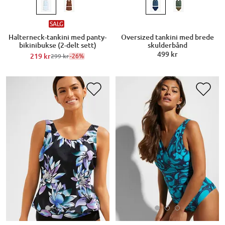
SALG
Halterneck-tankini med panty-
Oversized tankini med brede
bikinibukse (2-delt sett)
skulderbånd
499 kr
219 kr
-26%
299 kr