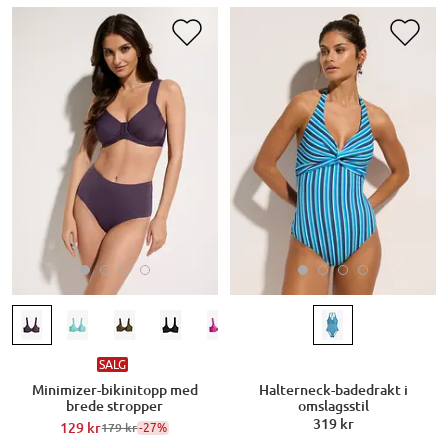
SALG
Minimizer-bikinitopp med
Halterneck-badedrakt i
brede stropper
omslagsstil
319 kr
129 kr
-27%
179 kr