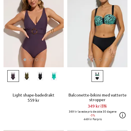
Light shape-badedrakt
Balconette-bikini med vatterte
stropper
559 kr
349 kr
-5%
369 kr
laveste pris de siste 30 dagene
-5%
449 kr
Førpris