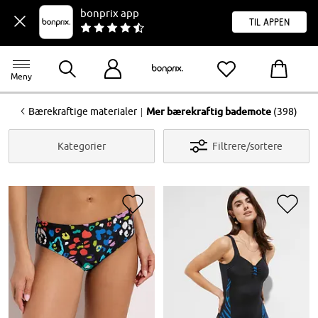
bonprix app
til appen
Meny
<
|
Bærekraftige materialer
Mer bærekraftig bademote
(398)
Kategorier
Filtrere/sortere