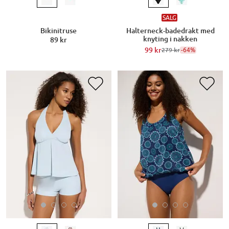
SALG
Bikinitruse
Halterneck-badedrakt med
knyting i nakken
89 kr
99 kr
-64%
279 kr