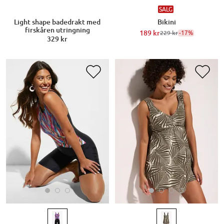
SALG
Light shape badedrakt med
Bikini
firskåren utringning
189 kr
-17%
229 kr
329 kr