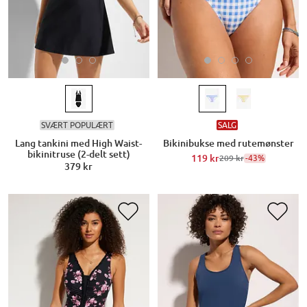
SVÆRT POPULÆRT
SALG
Lang tankini med High Waist-
Bikinibukse med rutemønster
bikinitruse (2-delt sett)
119 kr
-43%
209 kr
379 kr