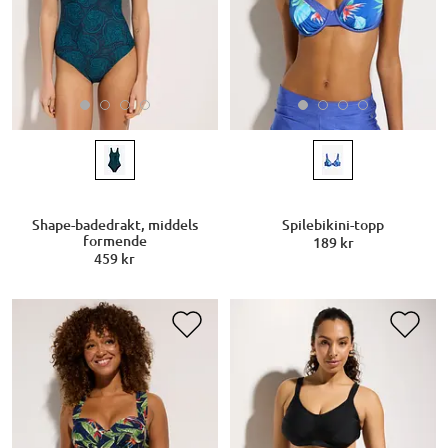
Shape-badedrakt, middels
Spilebikini-topp
formende
189 kr
459 kr