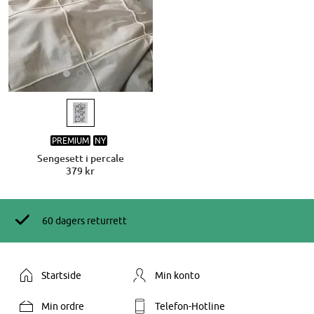
PREMIUM
NY
Sengesett i percale
379 kr
60 dagers returrett
Startside
Min konto
Min ordre
Telefon-Hotline