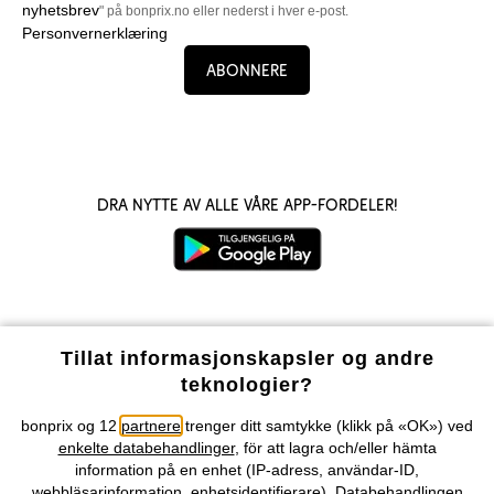
nyhetsbrev
" på bonprix.no eller nederst i hver e-post.
Personvernerklæring
Abonnere
Dra nytte av alle våre app-fordeler!
Våre betalingsalternativer
Tillat informasjonskapsler og andre
teknologier?
Vår service
bonprix og 12
partnere
trenger ditt samtykke (klikk på «OK») ved
enkelte databehandlinger
, för att lagra och/eller hämta
Vårt tilbud
information på en enhet (IP-adress, användar-ID,
webbläsarinformation, enhetsidentifierare). Databehandlingen