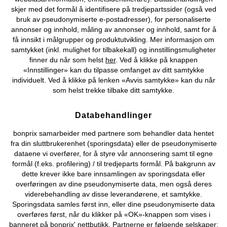
skjer med det formål å identifisere på tredjepartssider (også ved
Selskapet
bruk av pseudonymiserte e-postadresser), for personaliserte
annonser og innhold, måling av annonser og innhold, samt for å
få innsikt i målgrupper og produktutvikling. Mer informasjon om
Topkategorier / Sesongvarer
samtykket (inkl. mulighet for tilbakekall) og innstillingsmuligheter
finner du når som helst
her
. Ved å klikke på knappen
«Innstillinger» kan du tilpasse omfanget av ditt samtykke
Du kan også finne oss på
individuelt. Ved å klikke på lenken «Avvis samtykke» kan du når
som helst trekke tilbake ditt samtykke.
Databehandlinger
Kjøpsvilkår
Personopplysninger
Cookie-innstillinger
bonprix samarbeider med partnere som behandler data hentet
fra din sluttbrukerenhet (sporingsdata) eller de pseudonymiserte
Om Oss
Angre kjøp
dataene vi overfører, for å styre vår annonsering samt til egne
formål (f.eks. profilering) / til tredjeparts formål. På bakgrunn av
©
2026 bonprix.
dette krever ikke bare innsamlingen av sporingsdata eller
overføringen av dine pseudonymiserte data, men også deres
viderebehandling av disse leverandørene, et samtykke.
Sporingsdata samles først inn, eller dine pseudonymiserte data
overføres først, når du klikker på «OK»-knappen som vises i
banneret på bonprix' nettbutikk. Partnerne er følgende selskaper: