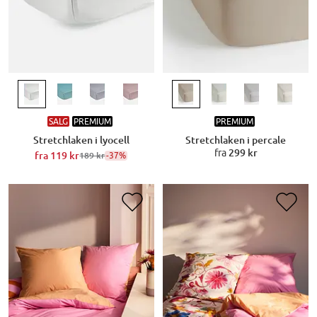
SALG
PREMIUM
PREMIUM
Stretchlaken i lyocell
Stretchlaken i percale
fra
299 kr
fra
119 kr
-37%
189 kr