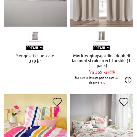
PREMIUM
PREMIUM
Sengesett i percale
Mørkleggingsgardin i dobbelt
lag med strukturert forside (1-
379 kr
pack)
fra
369 kr
-5%
fra
389 kr
laveste pris de siste 30
dagene
-5%