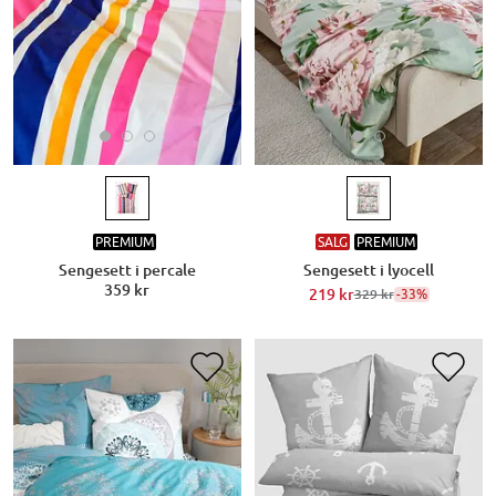
PREMIUM
SALG
PREMIUM
Sengesett i percale
Sengesett i lyocell
359 kr
219 kr
-33%
329 kr