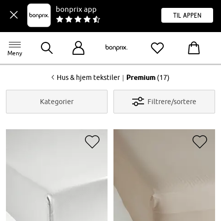
bonprix app
til appen
Meny
<
|
Hus & hjem tekstiler
Premium
(17)
Kategorier
Filtrere/sortere