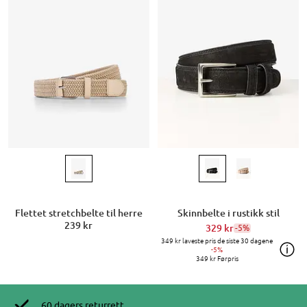
Flettet stretchbelte til herre
Skinnbelte i rustikk stil
239 kr
329 kr
-5%
349 kr
laveste pris de siste 30 dagene
-5%
349 kr
Førpris
60 dagers returrett