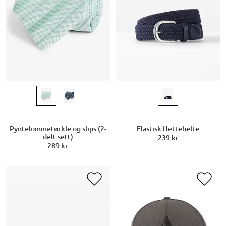
Pyntelommetørkle og slips (2-
Elastisk flettebelte
delt sett)
239 kr
289 kr