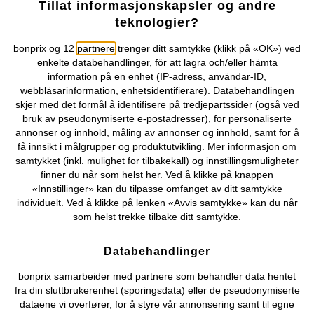
Våre betalingsalternativer
Tillat informasjonskapsler og andre
teknologier?
Vår service
bonprix og 12
partnere
trenger ditt samtykke (klikk på «OK») ved
enkelte databehandlinger
, för att lagra och/eller hämta
Vårt tilbud
information på en enhet (IP-adress, användar-ID,
webbläsarinformation, enhetsidentifierare). Databehandlingen
skjer med det formål å identifisere på tredjepartssider (også ved
Selskapet
bruk av pseudonymiserte e-postadresser), for personaliserte
annonser og innhold, måling av annonser og innhold, samt for å
Topkategorier / Sesongvarer
få innsikt i målgrupper og produktutvikling. Mer informasjon om
samtykket (inkl. mulighet for tilbakekall) og innstillingsmuligheter
finner du når som helst
her
. Ved å klikke på knappen
«Innstillinger» kan du tilpasse omfanget av ditt samtykke
Du kan også finne oss på
individuelt. Ved å klikke på lenken «Avvis samtykke» kan du når
som helst trekke tilbake ditt samtykke.
Databehandlinger
Kjøpsvilkår
Personopplysninger
Cookie-innstillinger
bonprix samarbeider med partnere som behandler data hentet
fra din sluttbrukerenhet (sporingsdata) eller de pseudonymiserte
Om Oss
Angre kjøp
dataene vi overfører, for å styre vår annonsering samt til egne