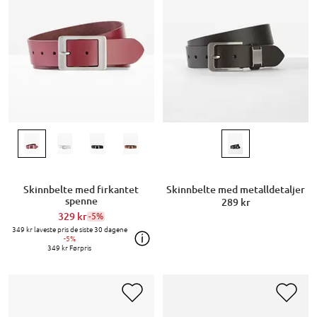
Skinnbelte med firkantet
Skinnbelte med metalldetaljer
spenne
289 kr
329 kr
-5%
349 kr
laveste pris de siste 30 dagene
-5%
349 kr
Førpris