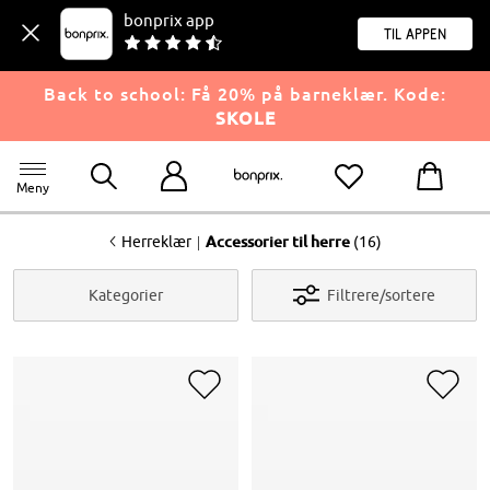
bonprix app
til appen
Back to school: Få 20% på barneklær. Kode:
SKOLE
Meny
<
|
Herreklær
Accessorier til herre
(16)
Kategorier
Filtrere/sortere