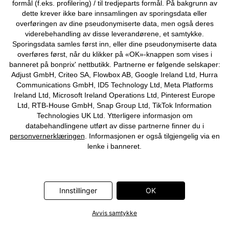
formål (f.eks. profilering) / til tredjeparts formål. På bakgrunn av
©
2026 bonprix.
dette krever ikke bare innsamlingen av sporingsdata eller
overføringen av dine pseudonymiserte data, men også deres
viderebehandling av disse leverandørene, et samtykke.
Sporingsdata samles først inn, eller dine pseudonymiserte data
overføres først, når du klikker på «OK»-knappen som vises i
banneret på bonprix' nettbutikk. Partnerne er følgende selskaper:
Adjust GmbH, Criteo SA, Flowbox AB, Google Ireland Ltd, Hurra
Communications GmbH, ID5 Technology Ltd, Meta Platforms
Ireland Ltd, Microsoft Ireland Operations Ltd, Pinterest Europe
Ltd, RTB-House GmbH, Snap Group Ltd, TikTok Information
Technologies UK Ltd. Ytterligere informasjon om
databehandlingene utført av disse partnerne finner du i
personvernerklæringen
. Informasjonen er også tilgjengelig via en
lenke i banneret.
Innstillinger
OK
Avvis samtykke