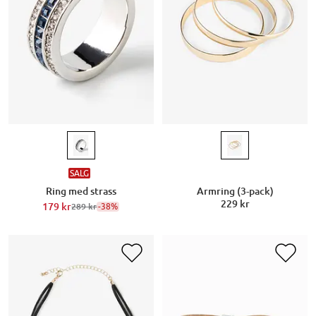
SALG
Ring med strass
Armring (3-pack)
229 kr
179 kr
-38%
289 kr