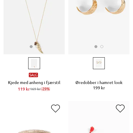
SALG
Kjede med anheng i fjærstil
Øredobber i hamret look
199 kr
119 kr
-29%
169 kr