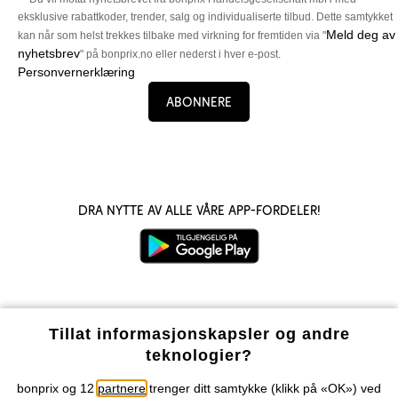
eksklusive rabattkoder, trender, salg og individualiserte tilbud. Dette samtykket
Meld deg av
kan når som helst trekkes tilbake med virkning for fremtiden via "
nyhetsbrev
" på bonprix.no eller nederst i hver e-post.
Personvernerklæring
Abonnere
Dra nytte av alle våre app-fordeler!
Våre betalingsalternativer
Tillat informasjonskapsler og andre
teknologier?
Vår service
bonprix og 12
partnere
trenger ditt samtykke (klikk på «OK») ved