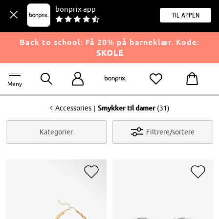
bonprix app
til appen
Back to school: Få 20% på barneklær. Kode:
SKOLE
Meny
<
|
Accessories
Smykker til damer
(31)
Kategorier
Filtrere/sortere