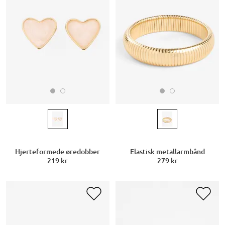
Hjerteformede øredobber
Elastisk metallarmbånd
219 kr
279 kr