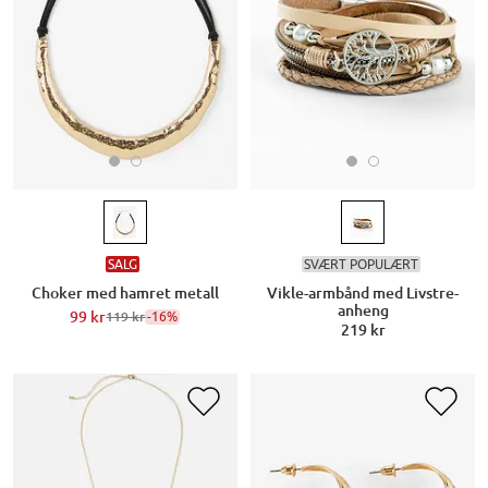
SALG
SVÆRT POPULÆRT
Choker med hamret metall
Vikle-armbånd med Livstre-
anheng
99 kr
-16%
119 kr
219 kr