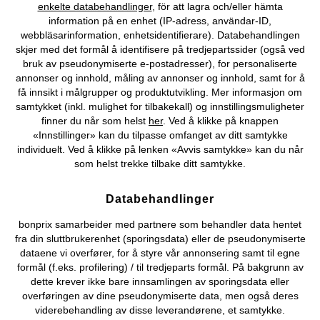
enkelte databehandlinger
, för att lagra och/eller hämta
Vårt tilbud
information på en enhet (IP-adress, användar-ID,
webbläsarinformation, enhetsidentifierare). Databehandlingen
skjer med det formål å identifisere på tredjepartssider (også ved
Selskapet
bruk av pseudonymiserte e-postadresser), for personaliserte
annonser og innhold, måling av annonser og innhold, samt for å
få innsikt i målgrupper og produktutvikling. Mer informasjon om
Topkategorier / Sesongvarer
samtykket (inkl. mulighet for tilbakekall) og innstillingsmuligheter
finner du når som helst
her
. Ved å klikke på knappen
«Innstillinger» kan du tilpasse omfanget av ditt samtykke
Du kan også finne oss på
individuelt. Ved å klikke på lenken «Avvis samtykke» kan du når
som helst trekke tilbake ditt samtykke.
Databehandlinger
Kjøpsvilkår
Personopplysninger
Cookie-innstillinger
bonprix samarbeider med partnere som behandler data hentet
fra din sluttbrukerenhet (sporingsdata) eller de pseudonymiserte
Om Oss
Angre kjøp
dataene vi overfører, for å styre vår annonsering samt til egne
formål (f.eks. profilering) / til tredjeparts formål. På bakgrunn av
©
2026 bonprix.
dette krever ikke bare innsamlingen av sporingsdata eller
overføringen av dine pseudonymiserte data, men også deres
viderebehandling av disse leverandørene, et samtykke.