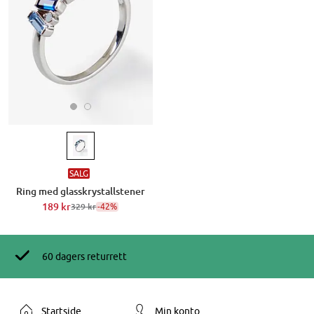
SALG
Ring med glasskrystallstener
189 kr
-42%
329 kr
60 dagers returrett
Startside
Min konto