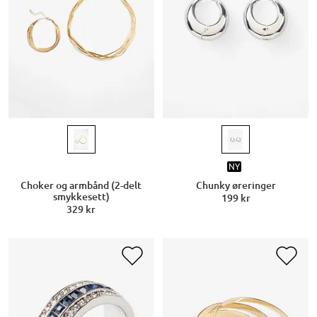
NY
Choker og armbånd (2-delt
Chunky øreringer
smykkesett)
199 kr
329 kr