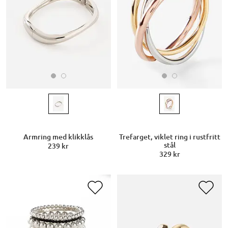
Armring med klikklås
Trefarget, viklet ring i rustfritt
stål
239 kr
329 kr