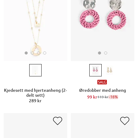
SALG
Kjedesett med hjerteanheng (2-
Øredobber med anheng
delt sett)
99 kr
-16%
119 kr
289 kr