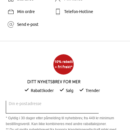
Min ordre
Telefon-Hotline
Send e-post
10% rabatt
+ fri frakt*
Ditt nyhetsbrev for mer
Rabattkoder
Salg
Trender
Din e-postadresse
* Gyldig i 30 dager etter påmelding til nyhetsbrev, fra 449 kr minimum
bestillingsverdi. Kan ikke kombineres med andre rabattaksjoner.
** Du vil motta nyhetsbrevet fra bonprix Handelsgesellschaft mbH med