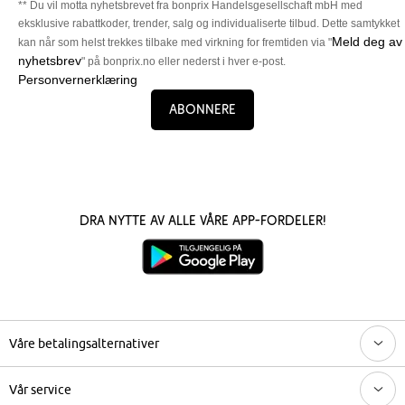
** Du vil motta nyhetsbrevet fra bonprix Handelsgesellschaft mbH med
eksklusive rabattkoder, trender, salg og individualiserte tilbud. Dette samtykket
Meld deg av
kan når som helst trekkes tilbake med virkning for fremtiden via "
nyhetsbrev
" på bonprix.no eller nederst i hver e-post.
Personvernerklæring
Abonnere
Dra nytte av alle våre app-fordeler!
Våre betalingsalternativer
Vår service