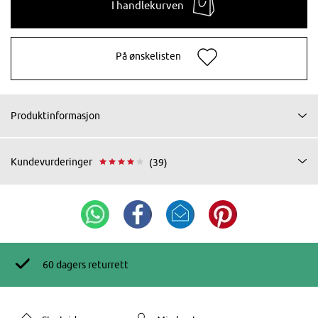
I handlekurven
På ønskelisten
Produktinformasjon
Kundevurderinger
(39)
60 dagers returrett