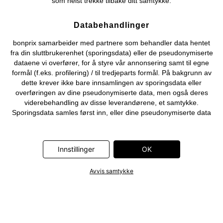
som helst trekke tilbake ditt samtykke.
Databehandlinger
bonprix samarbeider med partnere som behandler data hentet
fra din sluttbrukerenhet (sporingsdata) eller de pseudonymiserte
dataene vi overfører, for å styre vår annonsering samt til egne
formål (f.eks. profilering) / til tredjeparts formål. På bakgrunn av
dette krever ikke bare innsamlingen av sporingsdata eller
overføringen av dine pseudonymiserte data, men også deres
viderebehandling av disse leverandørene, et samtykke.
Sporingsdata samles først inn, eller dine pseudonymiserte data
overføres først, når du klikker på «OK»-knappen som vises i
banneret på bonprix' nettbutikk. Partnerne er følgende selskaper:
Adjust GmbH, Criteo SA, Flowbox AB, Google Ireland Ltd, Hurra
Innstillinger
OK
Communications GmbH, ID5 Technology Ltd, Meta Platforms
Ireland Ltd, Microsoft Ireland Operations Ltd, Pinterest Europe
Avvis samtykke
Ltd, RTB-House GmbH, Snap Group Ltd, TikTok Information
Technologies UK Ltd. Ytterligere informasjon om
databehandlingene utført av disse partnerne finner du i
personvernerklæringen
. Informasjonen er også tilgjengelig via en
lenke i banneret.