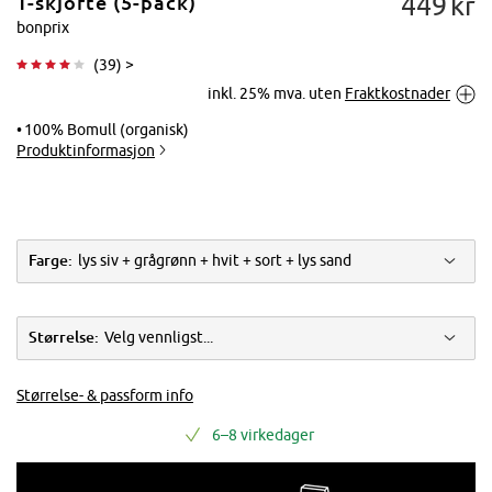
449
kr
T-skjorte (5-pack)
bonprix
(
39
) >
inkl. 25% mva. uten
Fraktkostnader
Trykk for å
forstørre
100% Bomull (organisk)
Produktinformasjon
Farge:
lys siv + grågrønn + hvit + sort + lys sand
Størrelse:
Velg vennligst...
Størrelse- & passform info
6–8 virkedager