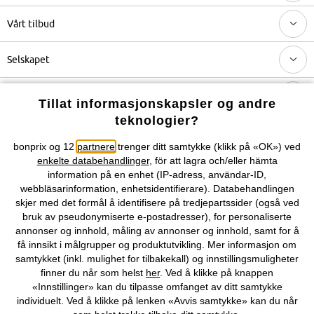
Vårt tilbud
Selskapet
Topkategorier / Sesongvarer
Tillat informasjonskapsler og andre
teknologier?
Du kan også finne oss på
bonprix og 12
partnere
trenger ditt samtykke (klikk på «OK») ved
enkelte databehandlinger
, för att lagra och/eller hämta
information på en enhet (IP-adress, användar-ID,
webbläsarinformation, enhetsidentifierare). Databehandlingen
skjer med det formål å identifisere på tredjepartssider (også ved
Kjøpsvilkår
Personopplysninger
Cookie-innstillinger
bruk av pseudonymiserte e-postadresser), for personaliserte
annonser og innhold, måling av annonser og innhold, samt for å
Om Oss
Angre kjøp
få innsikt i målgrupper og produktutvikling. Mer informasjon om
samtykket (inkl. mulighet for tilbakekall) og innstillingsmuligheter
©
2026 bonprix.
finner du når som helst
her
. Ved å klikke på knappen
«Innstillinger» kan du tilpasse omfanget av ditt samtykke
individuelt. Ved å klikke på lenken «Avvis samtykke» kan du når