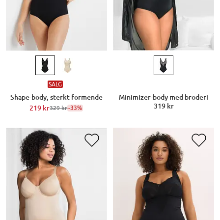
SALG
Shape-body, sterkt formende
Minimizer-body med broderi
319 kr
219 kr
-33%
329 kr