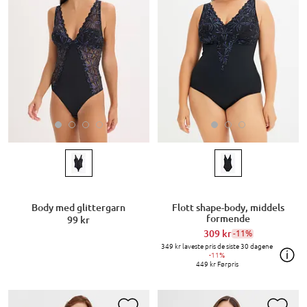
Body med glittergarn
Flott shape-body, middels
formende
99 kr
309 kr
-11%
349 kr
laveste pris de siste 30 dagene
-11%
449 kr
Førpris