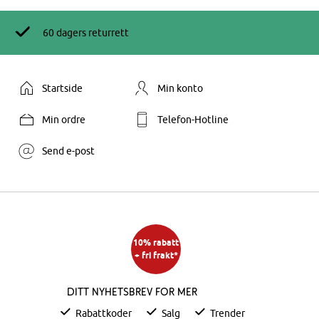
60 dagers returrett
Startside
Min konto
Min ordre
Telefon-Hotline
Send e-post
10% rabatt
+ fri frakt*
Ditt nyhetsbrev for mer
Rabattkoder
Salg
Trender