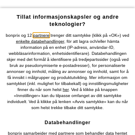
Våre betalingsalternativer
Tillat informasjonskapsler og andre
teknologier?
Vår service
bonprix og 12
partnere
trenger ditt samtykke (klikk på «OK») ved
enkelte databehandlinger
, för att lagra och/eller hämta
Vårt tilbud
information på en enhet (IP-adress, användar-ID,
webbläsarinformation, enhetsidentifierare). Databehandlingen
skjer med det formål å identifisere på tredjepartssider (også ved
Selskapet
bruk av pseudonymiserte e-postadresser), for personaliserte
annonser og innhold, måling av annonser og innhold, samt for å
Topkategorier / Sesongvarer
få innsikt i målgrupper og produktutvikling. Mer informasjon om
samtykket (inkl. mulighet for tilbakekall) og innstillingsmuligheter
finner du når som helst
her
. Ved å klikke på knappen
«Innstillinger» kan du tilpasse omfanget av ditt samtykke
Du kan også finne oss på
individuelt. Ved å klikke på lenken «Avvis samtykke» kan du når
som helst trekke tilbake ditt samtykke.
Databehandlinger
Kjøpsvilkår
Personopplysninger
Cookie-innstillinger
bonprix samarbeider med partnere som behandler data hentet