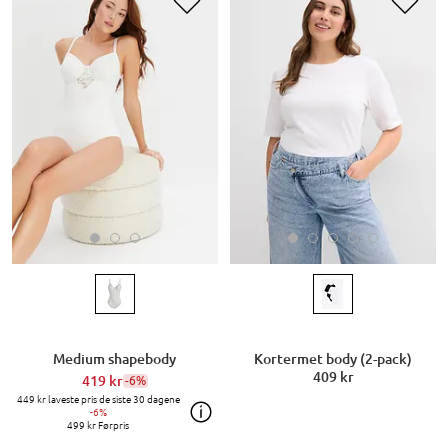
Medium shapebody
Kortermet body (2-pack)
409 kr
419 kr
-6%
449 kr
laveste pris de siste 30 dagene
-6%
499 kr
Førpris