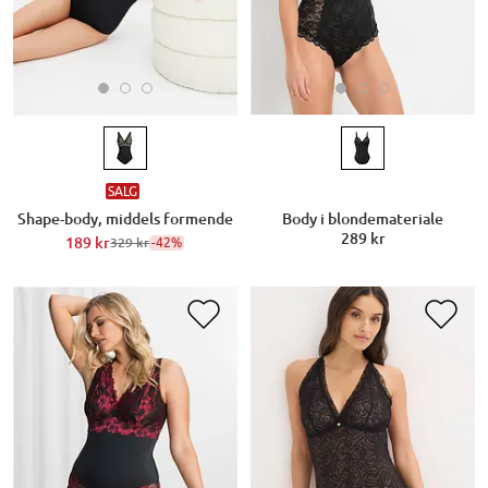
SALG
Shape-body, middels formende
Body i blondemateriale
289 kr
189 kr
-42%
329 kr