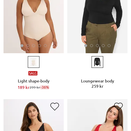
SALG
Light shape-body
Loungewear body
259 kr
189 kr
-36%
299 kr