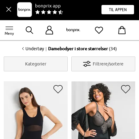
bonprix app
til appen
Meny
<
|
Undertøy
Damebodyer i store størrelser
(34)
Kategorier
Filtrere/sortere