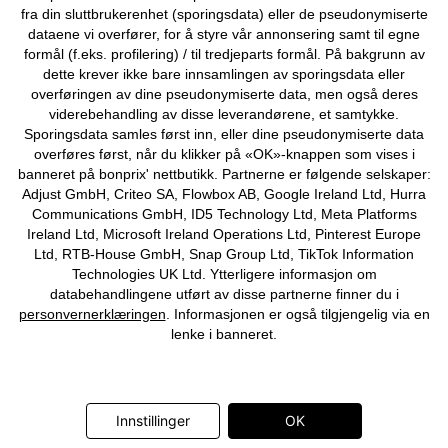
fra din sluttbrukerenhet (sporingsdata) eller de pseudonymiserte
Om Oss
Angre kjøp
dataene vi overfører, for å styre vår annonsering samt til egne
formål (f.eks. profilering) / til tredjeparts formål. På bakgrunn av
©
2026 bonprix.
dette krever ikke bare innsamlingen av sporingsdata eller
overføringen av dine pseudonymiserte data, men også deres
viderebehandling av disse leverandørene, et samtykke.
Sporingsdata samles først inn, eller dine pseudonymiserte data
overføres først, når du klikker på «OK»-knappen som vises i
banneret på bonprix' nettbutikk. Partnerne er følgende selskaper:
Adjust GmbH, Criteo SA, Flowbox AB, Google Ireland Ltd, Hurra
Communications GmbH, ID5 Technology Ltd, Meta Platforms
Ireland Ltd, Microsoft Ireland Operations Ltd, Pinterest Europe
Ltd, RTB-House GmbH, Snap Group Ltd, TikTok Information
Technologies UK Ltd. Ytterligere informasjon om
databehandlingene utført av disse partnerne finner du i
personvernerklæringen
. Informasjonen er også tilgjengelig via en
lenke i banneret.
Innstillinger
OK