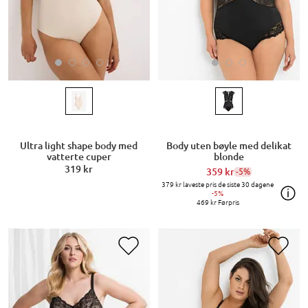
Ultra light shape body med
Body uten bøyle med delikat
vatterte cuper
blonde
319 kr
359 kr
-5%
379 kr
laveste pris de siste 30 dagene
-5%
469 kr
Førpris