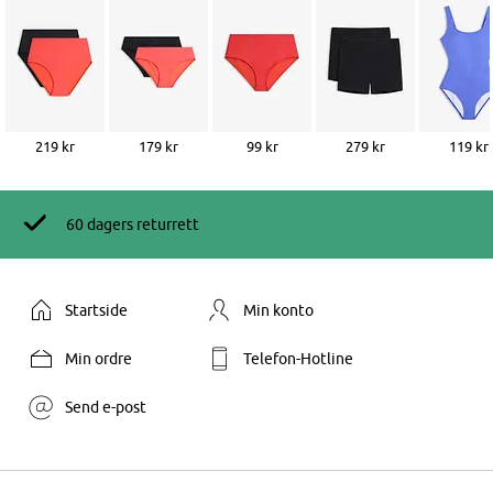
219 kr
179 kr
99 kr
279 kr
119 kr
60 dagers returrett
Startside
Min konto
Min ordre
Telefon-Hotline
Send e-post