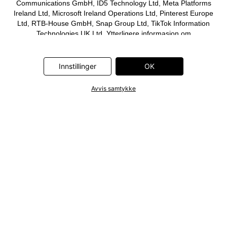
Communications GmbH, ID5 Technology Ltd, Meta Platforms
Ireland Ltd, Microsoft Ireland Operations Ltd, Pinterest Europe
Ltd, RTB-House GmbH, Snap Group Ltd, TikTok Information
Technologies UK Ltd. Ytterligere informasjon om
databehandlingene utført av disse partnerne finner du i
personvernerklæringen
. Informasjonen er også tilgjengelig via en
lenke i banneret.
Innstillinger
OK
Avvis samtykke