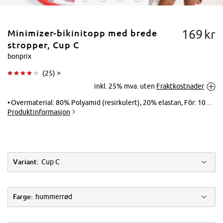
169
kr
Minimizer-bikinitopp med brede
stropper, Cup C
bonprix
(
25
) >
Trykk for å
inkl. 25% mva. uten
Fraktkostnader
forstørre
Overmaterial: 80% Polyamid (resirkulert), 20% elastan, Fôr: 100% polyester, Nettfôring: 85% polyamid, 15% elastan
Produktinformasjon
Variant:
Cup C
Farge:
hummerrød