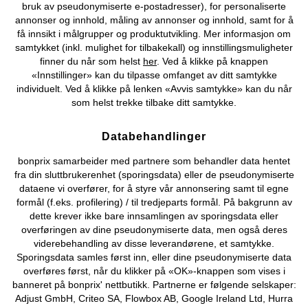
bruk av pseudonymiserte e-postadresser), for personaliserte
annonser og innhold, måling av annonser og innhold, samt for å
Du kan også finne oss på
få innsikt i målgrupper og produktutvikling. Mer informasjon om
samtykket (inkl. mulighet for tilbakekall) og innstillingsmuligheter
finner du når som helst
her
. Ved å klikke på knappen
«Innstillinger» kan du tilpasse omfanget av ditt samtykke
Kjøpsvilkår
Personopplysninger
Cookie-innstillinger
individuelt. Ved å klikke på lenken «Avvis samtykke» kan du når
som helst trekke tilbake ditt samtykke.
Om Oss
Angre kjøp
Databehandlinger
©
2026 bonprix.
bonprix samarbeider med partnere som behandler data hentet
fra din sluttbrukerenhet (sporingsdata) eller de pseudonymiserte
dataene vi overfører, for å styre vår annonsering samt til egne
formål (f.eks. profilering) / til tredjeparts formål. På bakgrunn av
dette krever ikke bare innsamlingen av sporingsdata eller
overføringen av dine pseudonymiserte data, men også deres
viderebehandling av disse leverandørene, et samtykke.
Sporingsdata samles først inn, eller dine pseudonymiserte data
overføres først, når du klikker på «OK»-knappen som vises i
banneret på bonprix' nettbutikk. Partnerne er følgende selskaper:
Adjust GmbH, Criteo SA, Flowbox AB, Google Ireland Ltd, Hurra