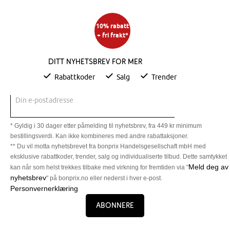
10% rabatt
+ fri frakt*
Ditt nyhetsbrev for mer
Rabattkoder
Salg
Trender
Din e-postadresse
* Gyldig i 30 dager etter påmelding til nyhetsbrev, fra 449 kr minimum
bestillingsverdi. Kan ikke kombineres med andre rabattaksjoner.
** Du vil motta nyhetsbrevet fra bonprix Handelsgesellschaft mbH med
eksklusive rabattkoder, trender, salg og individualiserte tilbud. Dette samtykket
Meld deg av
kan når som helst trekkes tilbake med virkning for fremtiden via "
nyhetsbrev
" på bonprix.no eller nederst i hver e-post.
Personvernerklæring
Abonnere