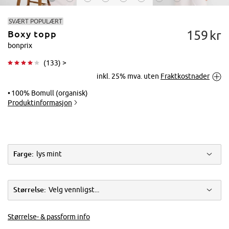
SVÆRT POPULÆRT
159
kr
Boxy topp
bonprix
(
133
) >
inkl. 25% mva. uten
Fraktkostnader
Trykk for å
forstørre
100% Bomull (organisk)
Produktinformasjon
Farge:
lys mint
Størrelse:
Velg vennligst...
Størrelse- & passform info