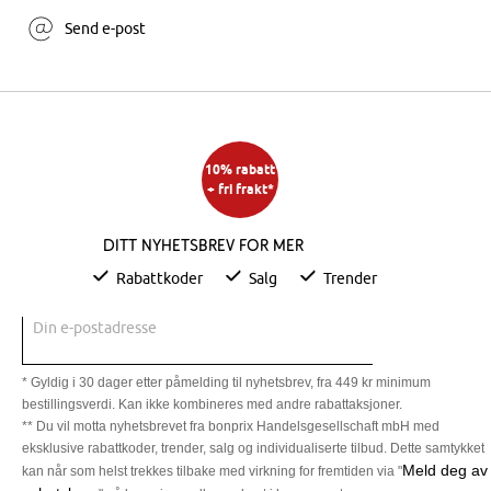
Send e-post
10% rabatt
+ fri frakt*
Ditt nyhetsbrev for mer
Rabattkoder
Salg
Trender
Din e-postadresse
* Gyldig i 30 dager etter påmelding til nyhetsbrev, fra 449 kr minimum
bestillingsverdi. Kan ikke kombineres med andre rabattaksjoner.
** Du vil motta nyhetsbrevet fra bonprix Handelsgesellschaft mbH med
eksklusive rabattkoder, trender, salg og individualiserte tilbud. Dette samtykket
Meld deg av
kan når som helst trekkes tilbake med virkning for fremtiden via "