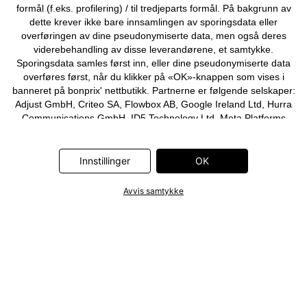
formål (f.eks. profilering) / til tredjeparts formål. På bakgrunn av
dette krever ikke bare innsamlingen av sporingsdata eller
overføringen av dine pseudonymiserte data, men også deres
viderebehandling av disse leverandørene, et samtykke.
Sporingsdata samles først inn, eller dine pseudonymiserte data
overføres først, når du klikker på «OK»-knappen som vises i
banneret på bonprix' nettbutikk. Partnerne er følgende selskaper:
Adjust GmbH, Criteo SA, Flowbox AB, Google Ireland Ltd, Hurra
Communications GmbH, ID5 Technology Ltd, Meta Platforms
Ireland Ltd, Microsoft Ireland Operations Ltd, Pinterest Europe
Ltd, RTB-House GmbH, Snap Group Ltd, TikTok Information
Technologies UK Ltd. Ytterligere informasjon om
Innstillinger
OK
databehandlingene utført av disse partnerne finner du i
personvernerklæringen
. Informasjonen er også tilgjengelig via en
Avvis samtykke
lenke i banneret.