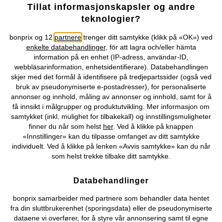
Tillat informasjonskapsler og andre
Selskapet
teknologier?
Topkategorier / Sesongvarer
bonprix og 12
partnere
trenger ditt samtykke (klikk på «OK») ved
enkelte databehandlinger
, för att lagra och/eller hämta
information på en enhet (IP-adress, användar-ID,
Du kan også finne oss på
webbläsarinformation, enhetsidentifierare). Databehandlingen
skjer med det formål å identifisere på tredjepartssider (også ved
bruk av pseudonymiserte e-postadresser), for personaliserte
annonser og innhold, måling av annonser og innhold, samt for å
få innsikt i målgrupper og produktutvikling. Mer informasjon om
Kjøpsvilkår
Personopplysninger
Cookie-innstillinger
samtykket (inkl. mulighet for tilbakekall) og innstillingsmuligheter
finner du når som helst
her
. Ved å klikke på knappen
«Innstillinger» kan du tilpasse omfanget av ditt samtykke
Om Oss
Angre kjøp
individuelt. Ved å klikke på lenken «Avvis samtykke» kan du når
som helst trekke tilbake ditt samtykke.
©
2026 bonprix.
Databehandlinger
bonprix samarbeider med partnere som behandler data hentet
fra din sluttbrukerenhet (sporingsdata) eller de pseudonymiserte
dataene vi overfører, for å styre vår annonsering samt til egne