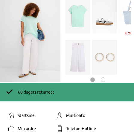
Utso
60 dagers returrett
Startside
Min konto
Min ordre
Telefon-Hotline