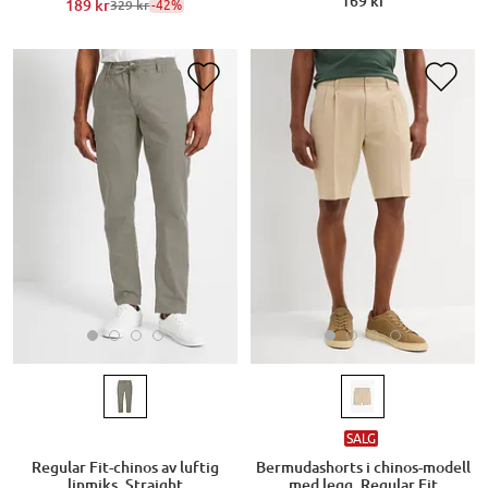
169 kr
189 kr
-42%
329 kr
SALG
Regular Fit-chinos av luftig
Bermudashorts i chinos-modell
linmiks, Straight
med legg, Regular Fit