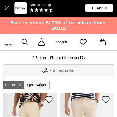
bonprix app
til appen
Back to school: Få 20% på barneklær. Kode:
SKOLE
Meny
<
|
Bukser
Chinos til herrer
(17)
Filtrere/sortere
Chinos
Fjern valget