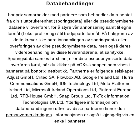
Databehandlinger
Kjøpsvilkår
Personopplysninger
Cookie-innstillinger
bonprix samarbeider med partnere som behandler data hentet
fra din sluttbrukerenhet (sporingsdata) eller de pseudonymiserte
Om Oss
Angre kjøp
dataene vi overfører, for å styre vår annonsering samt til egne
formål (f.eks. profilering) / til tredjeparts formål. På bakgrunn av
©
2026 bonprix.
dette krever ikke bare innsamlingen av sporingsdata eller
overføringen av dine pseudonymiserte data, men også deres
viderebehandling av disse leverandørene, et samtykke.
Sporingsdata samles først inn, eller dine pseudonymiserte data
overføres først, når du klikker på «OK»-knappen som vises i
banneret på bonprix' nettbutikk. Partnerne er følgende selskaper:
Adjust GmbH, Criteo SA, Flowbox AB, Google Ireland Ltd, Hurra
Communications GmbH, ID5 Technology Ltd, Meta Platforms
Ireland Ltd, Microsoft Ireland Operations Ltd, Pinterest Europe
Ltd, RTB-House GmbH, Snap Group Ltd, TikTok Information
Technologies UK Ltd. Ytterligere informasjon om
databehandlingene utført av disse partnerne finner du i
personvernerklæringen
. Informasjonen er også tilgjengelig via en
lenke i banneret.