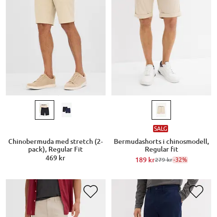
SALG
Chinobermuda med stretch (2-
Bermudashorts i chinosmodell,
pack), Regular Fit
Regular fit
469 kr
189 kr
-32%
279 kr