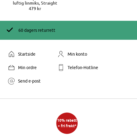
luftig linmiks, Straight
479 kr
60 dagers returrett
Startside
Min konto
Min ordre
Telefon-Hotline
Send e-post
10% rabatt
+ fri frakt*