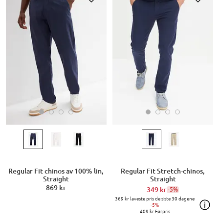
Regular Fit chinos av 100% lin,
Regular Fit Stretch-chinos,
Straight
Straight
869 kr
349 kr
-5%
369 kr
laveste pris de siste 30 dagene
-5%
409 kr
Førpris