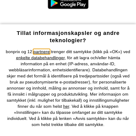
Våre betalingsalternativer
Tillat informasjonskapsler og andre
teknologier?
Vår service
bonprix og 12
partnere
trenger ditt samtykke (klikk på «OK») ved
enkelte databehandlinger
, för att lagra och/eller hämta
Vårt tilbud
information på en enhet (IP-adress, användar-ID,
webbläsarinformation, enhetsidentifierare). Databehandlingen
skjer med det formål å identifisere på tredjepartssider (også ved
Selskapet
bruk av pseudonymiserte e-postadresser), for personaliserte
annonser og innhold, måling av annonser og innhold, samt for å
få innsikt i målgrupper og produktutvikling. Mer informasjon om
Topkategorier / Sesongvarer
samtykket (inkl. mulighet for tilbakekall) og innstillingsmuligheter
finner du når som helst
her
. Ved å klikke på knappen
«Innstillinger» kan du tilpasse omfanget av ditt samtykke
Du kan også finne oss på
individuelt. Ved å klikke på lenken «Avvis samtykke» kan du når
som helst trekke tilbake ditt samtykke.