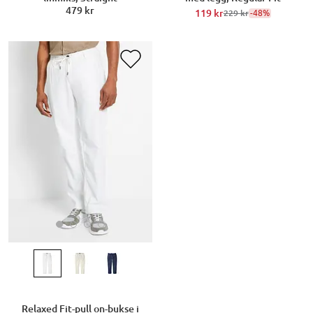
479 kr
119 kr
-48%
229 kr
Relaxed Fit-pull on-bukse i