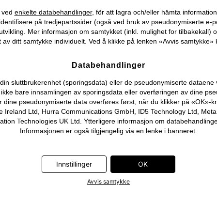
) ved
enkelte databehandlinger
, för att lagra och/eller hämta informati
identifisere på tredjepartssider (også ved bruk av pseudonymiserte e-p
tvikling. Mer informasjon om samtykket (inkl. mulighet for tilbakekall) o
 av ditt samtykke individuelt. Ved å klikke på lenken «Avvis samtykke» k
Databehandlinger
n sluttbrukerenhet (sporingsdata) eller de pseudonymiserte dataene vi o
ever ikke bare innsamlingen av sporingsdata eller overføringen av dine
r dine pseudonymiserte data overføres først, når du klikker på «OK»-k
 Ireland Ltd, Hurra Communications GmbH, ID5 Technology Ltd, Meta Pla
on Technologies UK Ltd. Ytterligere informasjon om databehandlingene
Informasjonen er også tilgjengelig via en lenke i banneret.
Innstillinger
OK
Avvis samtykke