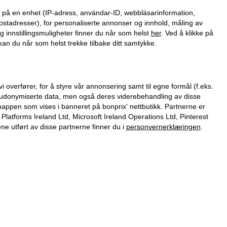
on på en enhet (IP-adress, användar-ID, webbläsarinformation,
ostadresser), for personaliserte annonser og innhold, måling av
g innstillingsmuligheter finner du når som helst
her
. Ved å klikke på
an du når som helst trekke tilbake ditt samtykke.
verfører, for å styre vår annonsering samt til egne formål (f.eks.
 pseudonymiserte data, men også deres viderebehandling av disse
nappen som vises i banneret på bonprix' nettbutikk. Partnerne er
tforms Ireland Ltd, Microsoft Ireland Operations Ltd, Pinterest
 utført av disse partnerne finner du i
personvernerklæringen
.