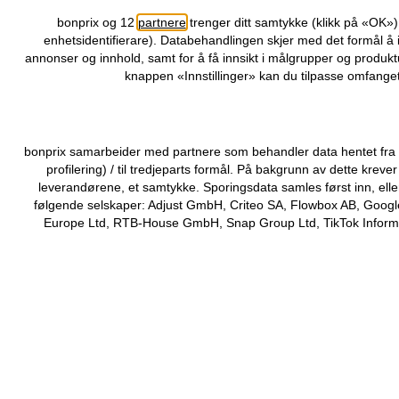
Hjem tilbehør
bonprix og 12
partnere
trenger ditt samtykke (klikk på «OK»
enhetsidentifierare). Databehandlingen skjer med det formål å 
annonser og innhold, samt for å få innsikt i målgrupper og produktu
knappen «Innstillinger» kan du tilpasse omfanget
bonprix samarbeider med partnere som behandler data hentet fra di
profilering) / til tredjeparts formål. På bakgrunn av dette kr
leverandørene, et samtykke. Sporingsdata samles først inn, elle
følgende selskaper: Adjust GmbH, Criteo SA, Flowbox AB, Google
Europe Ltd, RTB-House GmbH, Snap Group Ltd, TikTok Informati