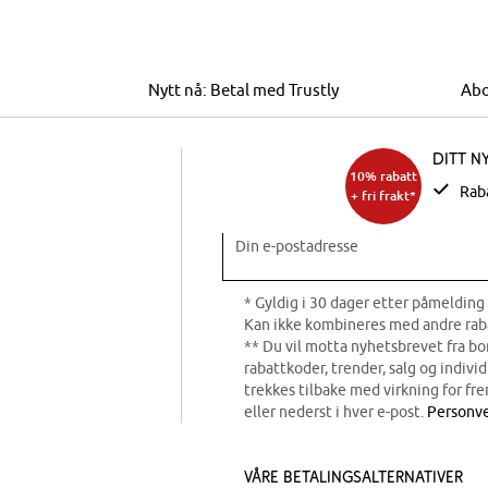
Nytt nå: Betal med Trustly
Abo
Ditt n
10% rabatt
Rab
+ fri frakt*
Din e-postadresse
* Gyldig i 30 dager etter påmelding 
Kan ikke kombineres med andre rab
** Du vil motta nyhetsbrevet fra b
rabattkoder, trender, salg og indivi
trekkes tilbake med virkning for fre
eller nederst i hver e-post.
Personve
Våre betalingsalternativer