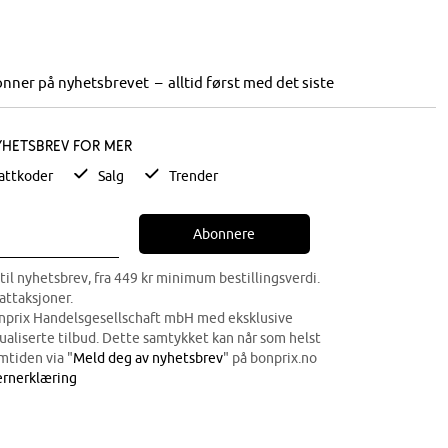
nner på nyhetsbrevet – alltid først med det siste
yhetsbrev for mer
attkoder
Salg
Trender
Abonnere
til nyhetsbrev, fra 449 kr minimum bestillingsverdi.
attaksjoner.
onprix Handelsgesellschaft mbH med eksklusive
dualiserte tilbud. Dette samtykket kan når som helst
mtiden via "
Meld deg av nyhetsbrev
" på bonprix.no
rnerklæring