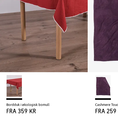
Bordduk i økologisk bomull
Cashmere Tou
fra
359 kr
fra
259