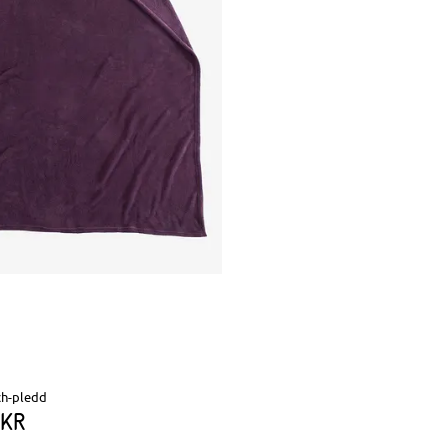
ch-pledd
 kr