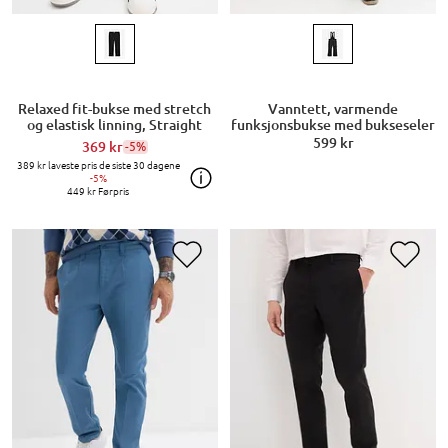
Relaxed fit-bukse med stretch
Vanntett, varmende
og elastisk linning, Straight
funksjonsbukse med bukseseler
599 kr
369 kr
-5%
389 kr
laveste pris de siste 30 dagene
-5%
449 kr
Førpris