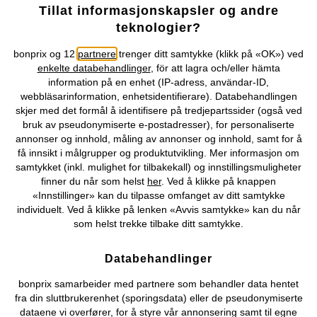
Tillat informasjonskapsler og andre
teknologier?
bonprix og 12
partnere
trenger ditt samtykke (klikk på «OK») ved
enkelte databehandlinger
, för att lagra och/eller hämta
information på en enhet (IP-adress, användar-ID,
Våre betalingsalternativer
webbläsarinformation, enhetsidentifierare). Databehandlingen
skjer med det formål å identifisere på tredjepartssider (også ved
Vår service
bruk av pseudonymiserte e-postadresser), for personaliserte
annonser og innhold, måling av annonser og innhold, samt for å
få innsikt i målgrupper og produktutvikling. Mer informasjon om
Vårt tilbud
samtykket (inkl. mulighet for tilbakekall) og innstillingsmuligheter
finner du når som helst
her
. Ved å klikke på knappen
Selskapet
«Innstillinger» kan du tilpasse omfanget av ditt samtykke
individuelt. Ved å klikke på lenken «Avvis samtykke» kan du når
som helst trekke tilbake ditt samtykke.
Topkategorier / Sesongvarer
Databehandlinger
Du kan også finne oss på
bonprix samarbeider med partnere som behandler data hentet
fra din sluttbrukerenhet (sporingsdata) eller de pseudonymiserte
dataene vi overfører, for å styre vår annonsering samt til egne