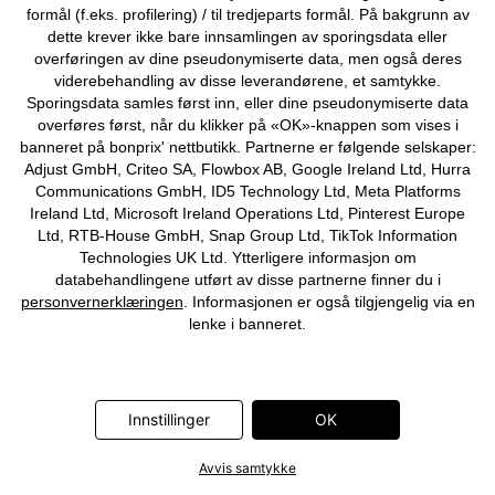
formål (f.eks. profilering) / til tredjeparts formål. På bakgrunn av
dette krever ikke bare innsamlingen av sporingsdata eller
Kjøpsvilkår
Personopplysninger
Cookie-innstillinger
overføringen av dine pseudonymiserte data, men også deres
viderebehandling av disse leverandørene, et samtykke.
Om Oss
Angre kjøp
Sporingsdata samles først inn, eller dine pseudonymiserte data
overføres først, når du klikker på «OK»-knappen som vises i
©
2026 bonprix.
banneret på bonprix' nettbutikk. Partnerne er følgende selskaper:
Adjust GmbH, Criteo SA, Flowbox AB, Google Ireland Ltd, Hurra
Communications GmbH, ID5 Technology Ltd, Meta Platforms
Ireland Ltd, Microsoft Ireland Operations Ltd, Pinterest Europe
Ltd, RTB-House GmbH, Snap Group Ltd, TikTok Information
Technologies UK Ltd. Ytterligere informasjon om
databehandlingene utført av disse partnerne finner du i
personvernerklæringen
. Informasjonen er også tilgjengelig via en
lenke i banneret.
Innstillinger
OK
Avvis samtykke