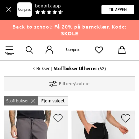
bonprix app
til appen
Back to school: Få 20% på barneklær. Kode:
SKOLE
Meny
<
|
Bukser
Stoffbukser til herrer
(52)
Filtrere/sortere
Stoffbukser
Fjern valget