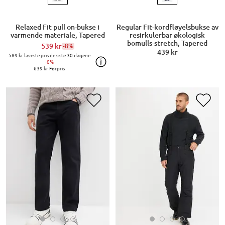
Relaxed Fit pull on-bukse i
Regular Fit-kordfløyelsbukse av
varmende materiale, Tapered
resirkulerbar økologisk
bomulls-stretch, Tapered
539 kr
-8%
439 kr
589 kr
laveste pris de siste 30 dagene
-8%
639 kr
Førpris