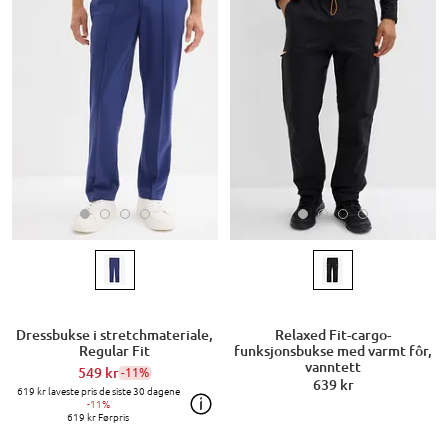
Dressbukse i stretchmateriale,
Relaxed Fit-cargo-
Regular Fit
funksjonsbukse med varmt fôr,
vanntett
549 kr
-11%
639 kr
619 kr
laveste pris de siste 30 dagene
-11%
619 kr
Førpris