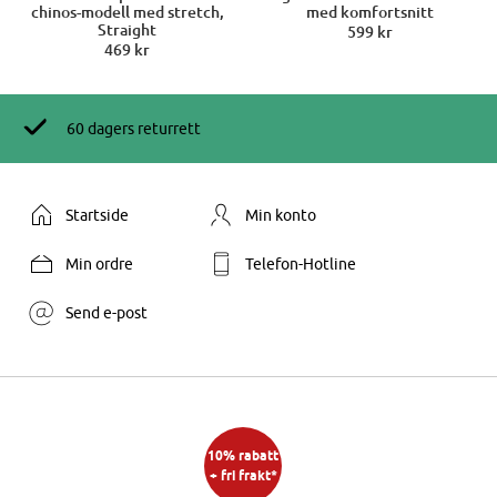
chinos-modell med stretch,
med komfortsnitt
Straight
599 kr
469 kr
60 dagers returrett
Startside
Min konto
Min ordre
Telefon-Hotline
Send e-post
10% rabatt
+ fri frakt*