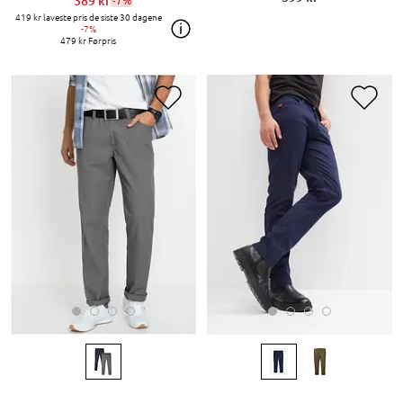
389 kr
-7%
419 kr
laveste pris de siste 30 dagene
-7%
479 kr
Førpris