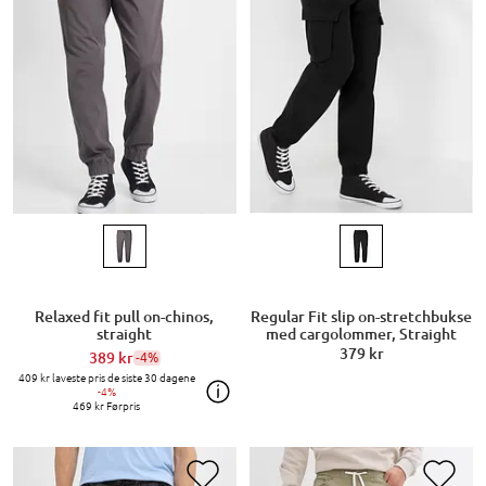
Relaxed fit pull on-chinos,
Regular Fit slip on-stretchbukse
straight
med cargolommer, Straight
379 kr
389 kr
-4%
409 kr
laveste pris de siste 30 dagene
-4%
469 kr
Førpris