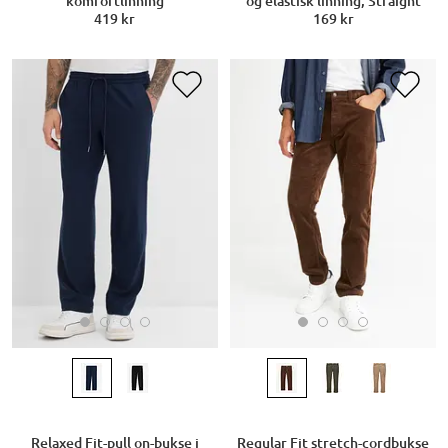
komfortlinning
og elastisk linning, Straight
419 kr
169 kr
Relaxed Fit-pull on-bukse i
Regular Fit stretch-cordbukse