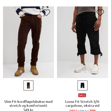
SALG
Slim Fit-kordfløyelsbukse med
Loose Fit Stretch-3/4-
stretch og komfortsnitt
cargohose, ekstra vid
549 kr
-36%
299 kr