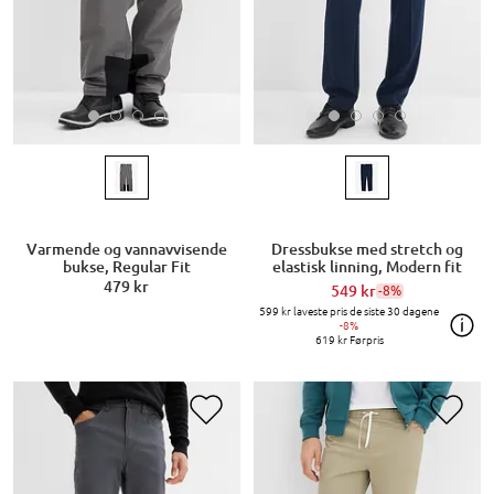
Varmende og vannavvisende
Dressbukse med stretch og
bukse, Regular Fit
elastisk linning, Modern fit
479 kr
549 kr
-8%
599 kr
laveste pris de siste 30 dagene
-8%
619 kr
Førpris