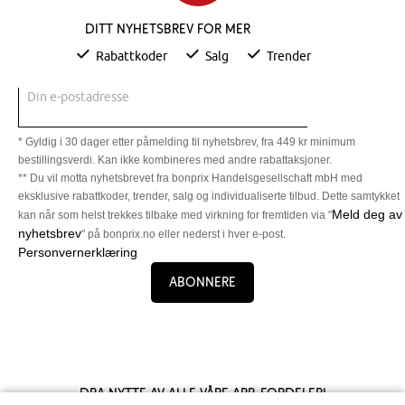
Ditt nyhetsbrev for mer
Rabattkoder
Salg
Trender
Din e-postadresse
* Gyldig i 30 dager etter påmelding til nyhetsbrev, fra 449 kr minimum
bestillingsverdi. Kan ikke kombineres med andre rabattaksjoner.
** Du vil motta nyhetsbrevet fra bonprix Handelsgesellschaft mbH med
eksklusive rabattkoder, trender, salg og individualiserte tilbud. Dette samtykket
Meld deg av
kan når som helst trekkes tilbake med virkning for fremtiden via "
nyhetsbrev
" på bonprix.no eller nederst i hver e-post.
Personvernerklæring
Abonnere
Dra nytte av alle våre app-fordeler!