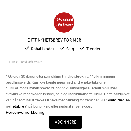
10% rabatt
+ fri frakt*
Ditt nyhetsbrev for mer
Rabattkoder
Salg
Trender
Din e-postadresse
* Gyldig i 30 dager etter påmelding til nyhetsbrev, fra 449 kr minimum
bestillingsverdi. Kan ikke kombineres med andre rabattaksjoner.
** Du vil motta nyhetsbrevet fra bonprix Handelsgesellschaft mbH med
eksklusive rabattkoder, trender, salg og individualiserte tilbud. Dette samtykket
Meld deg av
kan når som helst trekkes tilbake med virkning for fremtiden via "
nyhetsbrev
" på bonprix.no eller nederst i hver e-post.
Personvernerklæring
Abonnere