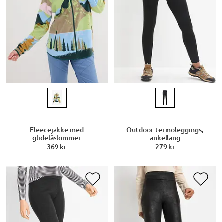
Fleecejakke med
Outdoor termoleggings,
glidelåslommer
ankellang
369 kr
279 kr