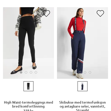
High Waist-termoleggings med
Skibukse med termofunksjon
bred komfortlinning
og avtagbare seler, vanntett,
Straight
319 kr