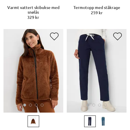
Varmt vattert skibukse med
Termotopp med ståkrage
snølås
259 kr
329 kr