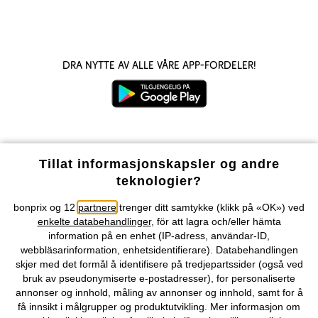
Dra nytte av alle våre app-fordeler!
Våre betalingsalternativer
Tillat informasjonskapsler og andre
teknologier?
Vår service
bonprix og 12
partnere
trenger ditt samtykke (klikk på «OK») ved
enkelte databehandlinger
, för att lagra och/eller hämta
Vårt tilbud
information på en enhet (IP-adress, användar-ID,
webbläsarinformation, enhetsidentifierare). Databehandlingen
skjer med det formål å identifisere på tredjepartssider (også ved
Selskapet
bruk av pseudonymiserte e-postadresser), for personaliserte
annonser og innhold, måling av annonser og innhold, samt for å
få innsikt i målgrupper og produktutvikling. Mer informasjon om
Topkategorier / Sesongvarer