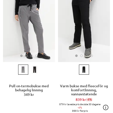
Pull on-termobukse med
Varm bukse med fleecefôr og
behagelig linning
komfortlinning,
vannavstøtende
349 kr
839 kr
-4%
879 kr
laveste pris de siste 30 dagene
-4%
999 kr
Førpris