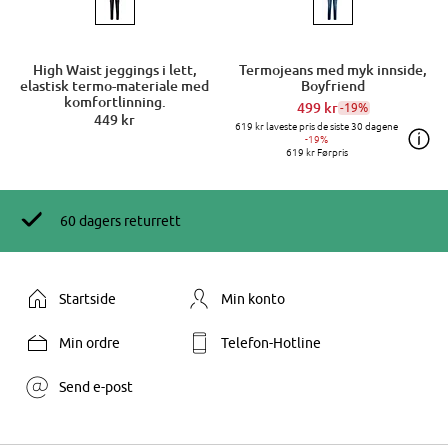
High Waist jeggings i lett,
Termojeans med myk innside,
elastisk termo-materiale med
Boyfriend
komfortlinning.
499 kr
-19%
449 kr
619 kr
laveste pris de siste 30 dagene
-19%
619 kr
Førpris
60 dagers returrett
Startside
Min konto
Min ordre
Telefon-Hotline
Send e-post