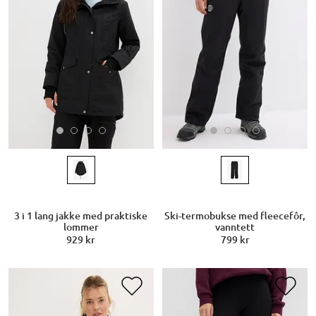
3 i 1 lang jakke med praktiske
Ski-termobukse med fleecefôr,
lommer
vanntett
929 kr
799 kr