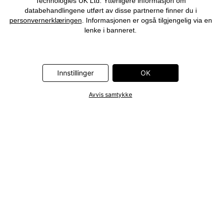
Technologies UK Ltd. Ytterligere informasjon om
databehandlingene utført av disse partnerne finner du i
personvernerklæringen
. Informasjonen er også tilgjengelig via en
lenke i banneret.
Innstillinger
OK
Avvis samtykke