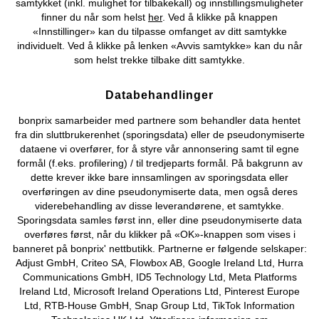
samtykket (inkl. mulighet for tilbakekall) og innstillingsmuligheter
finner du når som helst
her
. Ved å klikke på knappen
«Innstillinger» kan du tilpasse omfanget av ditt samtykke
Du kan også finne oss på
individuelt. Ved å klikke på lenken «Avvis samtykke» kan du når
som helst trekke tilbake ditt samtykke.
Databehandlinger
Kjøpsvilkår
Personopplysninger
Cookie-innstillinger
bonprix samarbeider med partnere som behandler data hentet
fra din sluttbrukerenhet (sporingsdata) eller de pseudonymiserte
Om Oss
Angre kjøp
dataene vi overfører, for å styre vår annonsering samt til egne
formål (f.eks. profilering) / til tredjeparts formål. På bakgrunn av
©
2026 bonprix.
dette krever ikke bare innsamlingen av sporingsdata eller
overføringen av dine pseudonymiserte data, men også deres
viderebehandling av disse leverandørene, et samtykke.
Sporingsdata samles først inn, eller dine pseudonymiserte data
overføres først, når du klikker på «OK»-knappen som vises i
banneret på bonprix' nettbutikk. Partnerne er følgende selskaper:
Adjust GmbH, Criteo SA, Flowbox AB, Google Ireland Ltd, Hurra
Communications GmbH, ID5 Technology Ltd, Meta Platforms
Ireland Ltd, Microsoft Ireland Operations Ltd, Pinterest Europe
Ltd, RTB-House GmbH, Snap Group Ltd, TikTok Information