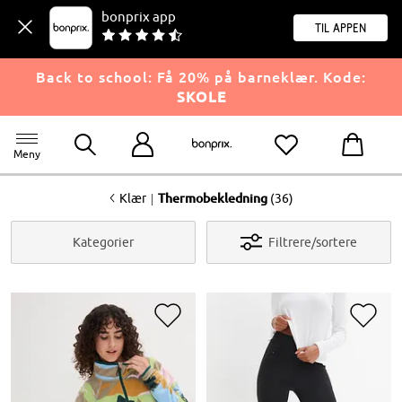
bonprix app
til appen
Back to school: Få 20% på barneklær. Kode:
SKOLE
Meny
<
|
Klær
Thermobekledning
(36)
Kategorier
Filtrere/sortere