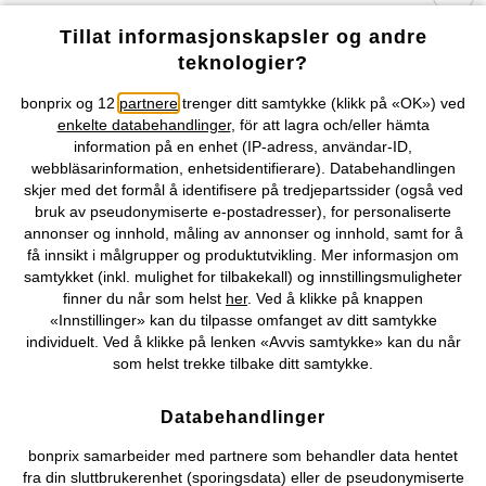
Tillat informasjonskapsler og andre
Selskapet
teknologier?
Topkategorier / Sesongvarer
bonprix og 12
partnere
trenger ditt samtykke (klikk på «OK») ved
enkelte databehandlinger
, för att lagra och/eller hämta
information på en enhet (IP-adress, användar-ID,
webbläsarinformation, enhetsidentifierare). Databehandlingen
Du kan også finne oss på
skjer med det formål å identifisere på tredjepartssider (også ved
bruk av pseudonymiserte e-postadresser), for personaliserte
annonser og innhold, måling av annonser og innhold, samt for å
få innsikt i målgrupper og produktutvikling. Mer informasjon om
samtykket (inkl. mulighet for tilbakekall) og innstillingsmuligheter
Kjøpsvilkår
Personopplysninger
Cookie-innstillinger
finner du når som helst
her
. Ved å klikke på knappen
«Innstillinger» kan du tilpasse omfanget av ditt samtykke
Om Oss
Angre kjøp
individuelt. Ved å klikke på lenken «Avvis samtykke» kan du når
som helst trekke tilbake ditt samtykke.
©
2026 bonprix.
Databehandlinger
bonprix samarbeider med partnere som behandler data hentet
fra din sluttbrukerenhet (sporingsdata) eller de pseudonymiserte