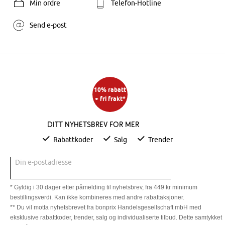
Min ordre
Telefon-Hotline
Send e-post
10% rabatt
+ fri frakt*
Ditt nyhetsbrev for mer
Rabattkoder
Salg
Trender
Din e-postadresse
* Gyldig i 30 dager etter påmelding til nyhetsbrev, fra 449 kr minimum
bestillingsverdi. Kan ikke kombineres med andre rabattaksjoner.
** Du vil motta nyhetsbrevet fra bonprix Handelsgesellschaft mbH med
eksklusive rabattkoder, trender, salg og individualiserte tilbud. Dette samtykket