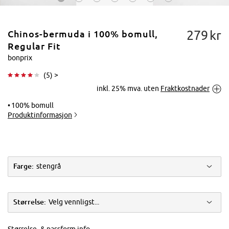
279
kr
Chinos-bermuda i 100% bomull,
Regular Fit
bonprix
(
5
) >
Trykk for å
inkl. 25% mva. uten
Fraktkostnader
forstørre
100% bomull
Produktinformasjon
Farge:
stengrå
Størrelse:
Velg vennligst...
Størrelse- & passform info