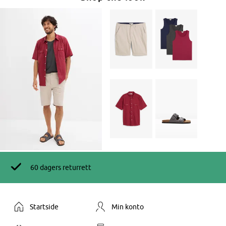
60 dagers returrett
Startside
Min konto