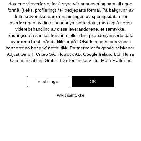
dataene vi overfører, for å styre vår annonsering samt til egne
formål (f.eks. profilering) / til tredjeparts formål. På bakgrunn av
dette krever ikke bare innsamlingen av sporingsdata eller
overføringen av dine pseudonymiserte data, men også deres
viderebehandling av disse leverandørene, et samtykke.
Sporingsdata samles først inn, eller dine pseudonymiserte data
overføres først, når du klikker på «OK»-knappen som vises i
banneret på bonprix' nettbutikk. Partnerne er følgende selskaper:
Adjust GmbH, Criteo SA, Flowbox AB, Google Ireland Ltd, Hurra
Communications GmbH, ID5 Technology Ltd, Meta Platforms
Ireland Ltd, Microsoft Ireland Operations Ltd, Pinterest Europe
Ltd, RTB-House GmbH, Snap Group Ltd, TikTok Information
Technologies UK Ltd. Ytterligere informasjon om
Innstillinger
OK
databehandlingene utført av disse partnerne finner du i
personvernerklæringen
. Informasjonen er også tilgjengelig via en
Avvis samtykke
lenke i banneret.