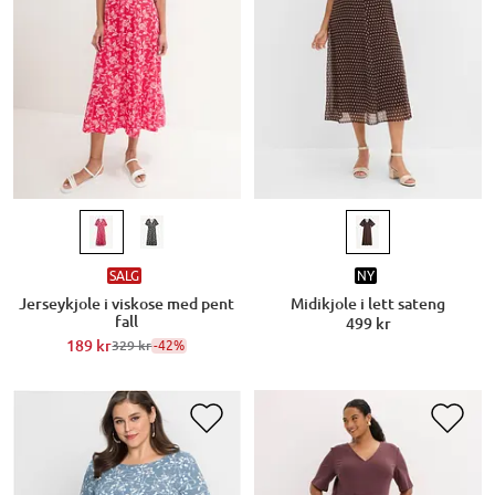
SALG
NY
Jerseykjole i viskose med pent
Midikjole i lett sateng
fall
499 kr
189 kr
-42%
329 kr