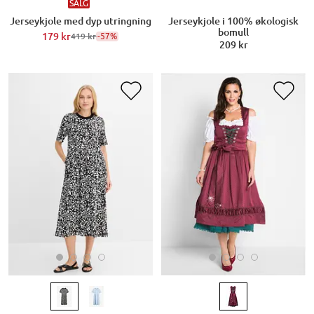
SALG
Jerseykjole med dyp utringning
Jerseykjole i 100% økologisk
bomull
179 kr
-57%
419 kr
209 kr