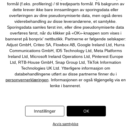
formål (f.eks. profilering) / til tredjeparts formål. På bakgrunn av
dette krever ikke bare innsamlingen av sporingsdata eller
overføringen av dine pseudonymiserte data, men også deres
viderebehandling av disse leverandørene, et samtykke.
Sporingsdata samles først inn, eller dine pseudonymiserte data
SALG
overføres først, når du klikker på «OK»-knappen som vises i
Maxikjole i 100% bomull
Oversized T-skjortekjole av
banneret på bonprix' nettbutikk. Partnerne er følgende selskaper:
100% bomull (2-pack)
659 kr
Adjust GmbH, Criteo SA, Flowbox AB, Google Ireland Ltd, Hurra
129 kr
-31%
189 kr
Communications GmbH, ID5 Technology Ltd, Meta Platforms
Ireland Ltd, Microsoft Ireland Operations Ltd, Pinterest Europe
Ltd, RTB-House GmbH, Snap Group Ltd, TikTok Information
Technologies UK Ltd. Ytterligere informasjon om
databehandlingene utført av disse partnerne finner du i
personvernerklæringen
. Informasjonen er også tilgjengelig via en
lenke i banneret.
Innstillinger
OK
Avvis samtykke