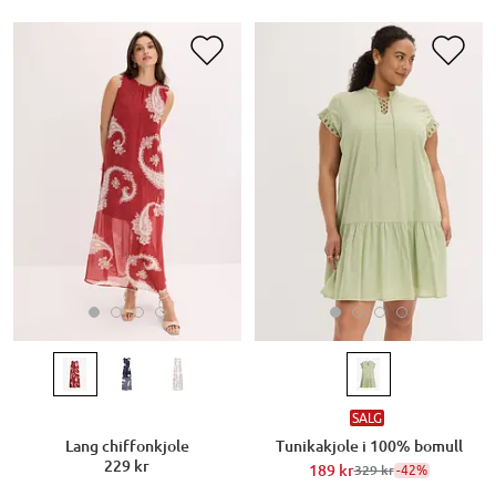
SALG
Lang chiffonkjole
Tunikakjole i 100% bomull
229 kr
189 kr
-42%
329 kr