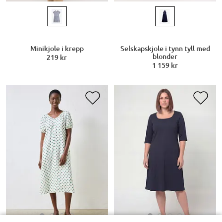
Minikjole i krepp
Selskapskjole i tynn tyll med
blonder
219 kr
1 159 kr