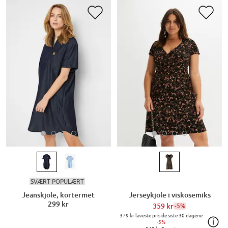
SVÆRT POPULÆRT
Jeanskjole, kortermet
Jerseykjole i viskosemiks
299 kr
359 kr
-5%
379 kr
laveste pris de siste 30 dagene
-5%