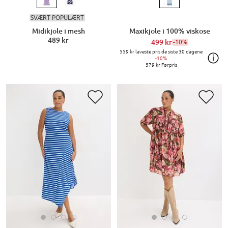
SVÆRT POPULÆRT
Midikjole i mesh
Maxikjole i 100% viskose
489 kr
499 kr
-10%
559 kr
laveste pris de siste 30 dagene
-10%
579 kr
Førpris