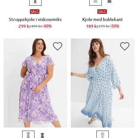
SALG
SALG
Stroppekjole i viskosemiks
Kjole med boblekant
299 kr
-40%
189 kr
-50%
499 kr
379 kr