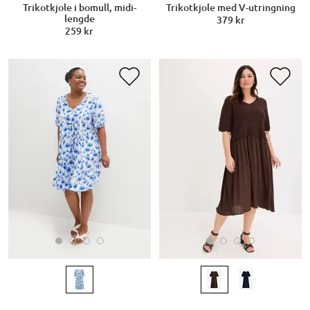
Trikotkjole i bomull, midi-
Trikotkjole med V-utringning
lengde
379 kr
259 kr