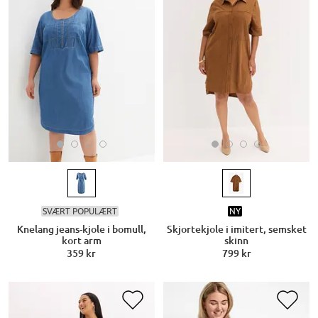
SVÆRT POPULÆRT
NY
Knelang jeans-kjole i bomull,
Skjortekjole i imitert, semsket
kort arm
skinn
359 kr
799 kr