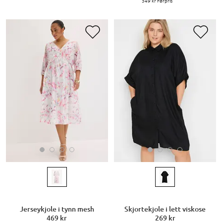
549 kr
Førpris
Jerseykjole i tynn mesh
Skjortekjole i lett viskose
469 kr
269 kr