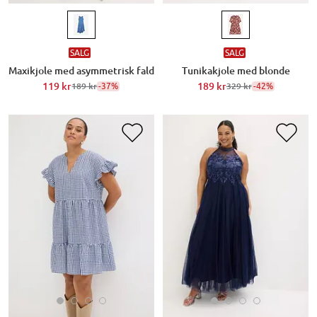
SALG
SALG
Maxikjole med asymmetrisk fald
Tunikakjole med blonde
119 kr
-37%
189 kr
-42%
189 kr
329 kr