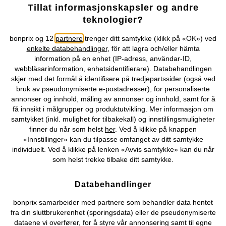
Tillat informasjonskapsler og andre
teknologier?
bonprix og 12
partnere
trenger ditt samtykke (klikk på «OK») ved
PREMIUM
SALG
enkelte databehandlinger
, för att lagra och/eller hämta
Linkjole
Jerseykjole i 100% økologisk
information på en enhet (IP-adress, användar-ID,
bomull
379 kr
webbläsarinformation, enhetsidentifierare). Databehandlingen
219 kr
-26%
299 kr
skjer med det formål å identifisere på tredjepartssider (også ved
bruk av pseudonymiserte e-postadresser), for personaliserte
annonser og innhold, måling av annonser og innhold, samt for å
få innsikt i målgrupper og produktutvikling. Mer informasjon om
samtykket (inkl. mulighet for tilbakekall) og innstillingsmuligheter
finner du når som helst
her
. Ved å klikke på knappen
«Innstillinger» kan du tilpasse omfanget av ditt samtykke
individuelt. Ved å klikke på lenken «Avvis samtykke» kan du når
som helst trekke tilbake ditt samtykke.
Databehandlinger
bonprix samarbeider med partnere som behandler data hentet
fra din sluttbrukerenhet (sporingsdata) eller de pseudonymiserte
dataene vi overfører, for å styre vår annonsering samt til egne