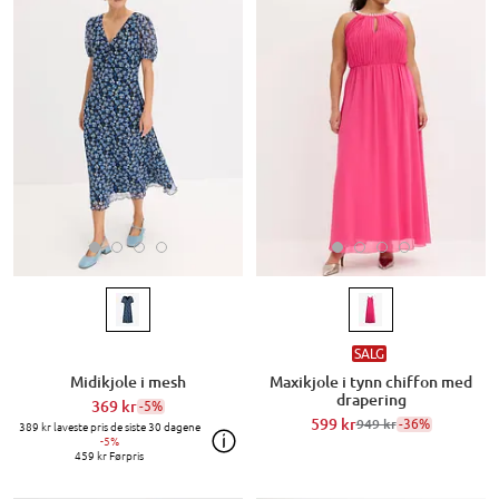
SALG
Midikjole i mesh
Maxikjole i tynn chiffon med
drapering
369 kr
-5%
599 kr
-36%
949 kr
389 kr
laveste pris de siste 30 dagene
-5%
459 kr
Førpris