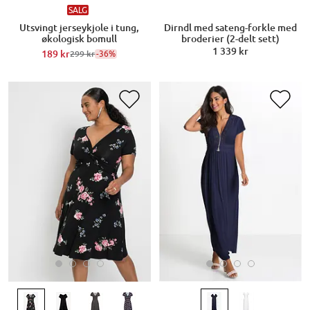
SALG
Utsvingt jerseykjole i tung,
Dirndl med sateng-forkle med
økologisk bomull
broderier (2-delt sett)
1 339 kr
189 kr
-36%
299 kr