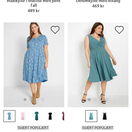
Maxikjole i viskose med pent
Denimkjole med volang
fall
469 kr
489 kr
SVÆRT POPULÆRT
SVÆRT POPULÆRT