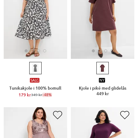
SALG
NY
Tunikakjole i 100% bomull
Kjole i piké med glidelås
449 kr
179 kr
-48%
349 kr