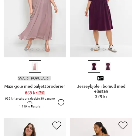
SVÆRT POPULÆRT
NY
Maxikjole med paljettbroderier
Jerseykjole i bomull med
elastan
869 kr
-7%
329 kr
939 kr
laveste pris de siste 30 dagene
-7%
1 119 kr
Førpris