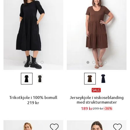
SALG
Trikotkjole i 100% bomull
Jerseykjole i viskoseblanding
med strukturmønster
219 kr
189 kr
-36%
299 kr