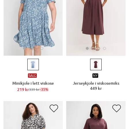
SALG
NY
Minikjole i lett viskose
Jerseykjole i viskosemiks
449 kr
219 kr
-35%
339 kr