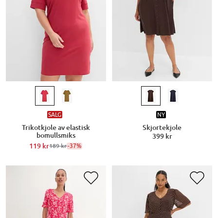
SALG
NY
Trikotkjole av elastisk
Skjortekjole
bomullsmiks
399 kr
119 kr
-37%
189 kr