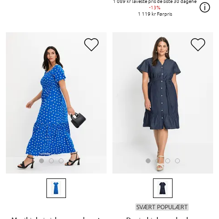
1 089 kr
laveste pris de siste 30 dagene
-13%
1 119 kr
Førpris
SVÆRT POPULÆRT