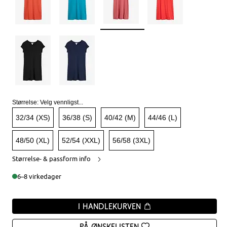
Størrelse:
Velg vennligst...
32/34 (XS)
36/38 (S)
40/42 (M)
44/46 (L)
48/50 (XL)
52/54 (XXL)
56/58 (3XL)
Størrelse- & passform info
6–8 virkedager
I handlekurven
På ønskelisten