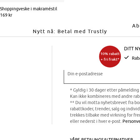
Shoppingveske i makraméstil
169 kr
Ab
Nytt nå: Betal med Trustly
Ditt n
10% rabatt
Rab
+ fri frakt*
Din e-postadresse
* Gyldig i 30 dager etter påmelding 
Kan ikke kombineres med andre rab
** Du vil motta nyhetsbrevet fra b
rabattkoder, trender, salg og indivi
trekkes tilbake med virkning for fre
eller nederst i hver e-post.
Personve
Våre betalingsalternativer