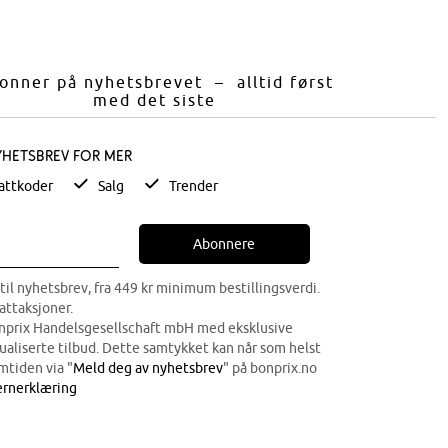
onner på nyhetsbrevet – alltid først
med det siste
yhetsbrev for mer
attkoder
Salg
Trender
Abonnere
til nyhetsbrev, fra 449 kr minimum bestillingsverdi.
attaksjoner.
onprix Handelsgesellschaft mbH med eksklusive
dualiserte tilbud. Dette samtykket kan når som helst
mtiden via "
Meld deg av nyhetsbrev
" på bonprix.no
rnerklæring