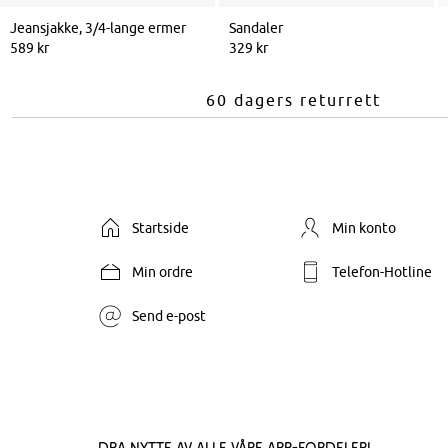
Jeansjakke, 3/4-lange ermer
Sandaler
589 kr
329 kr
60 dagers returrett
Startside
Min konto
Min ordre
Telefon-Hotline
Send e-post
Dra nytte av alle våre app-fordeler!