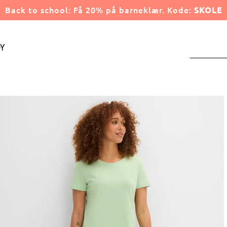
Back to school: Få 20% på barneklær. Kode:
SKOLE
y