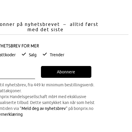
onner på nyhetsbrevet – alltid først
med det siste
yhetsbrev for mer
attkoder
Salg
Trender
Abonnere
til nyhetsbrev, fra 449 kr minimum bestillingsverdi.
attaksjoner.
onprix Handelsgesellschaft mbH med eksklusive
dualiserte tilbud. Dette samtykket kan når som helst
mtiden via "
Meld deg av nyhetsbrev
" på bonprix.no
rnerklæring