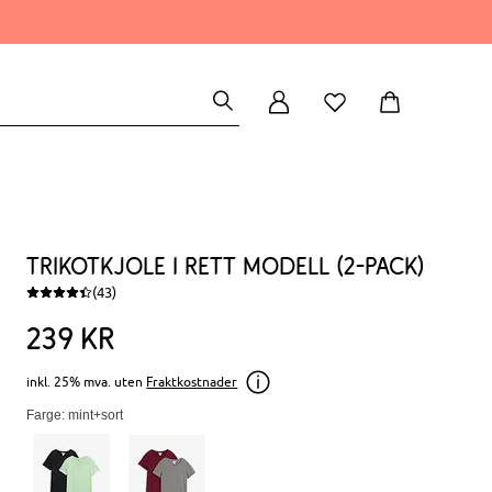
Trikotkjole i rett modell (2-pack)
(43)
239
kr
inkl. 25% mva. uten
Fraktkostnader
Farge: mint+sort