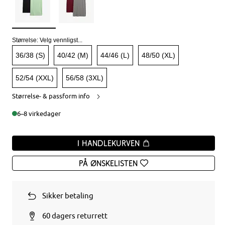
Størrelse:
Velg vennligst...
36/38 (S)
40/42 (M)
44/46 (L)
48/50 (XL)
52/54 (XXL)
56/58 (3XL)
Størrelse- & passform info
6–8 virkedager
I handlekurven
På ønskelisten
Sikker betaling
60 dagers returrett