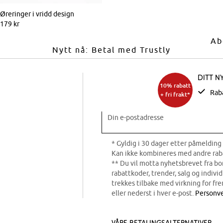
Øreringer i vridd design
179 kr
Ab
Nytt nå: Betal med Trustly
Ditt n
10% rabatt
Rab
+ fri frakt*
Din e-postadresse
* Gyldig i 30 dager etter påmelding 
Kan ikke kombineres med andre rab
** Du vil motta nyhetsbrevet fra b
rabattkoder, trender, salg og indivi
trekkes tilbake med virkning for fre
eller nederst i hver e-post.
Personve
Våre betalingsalternativer