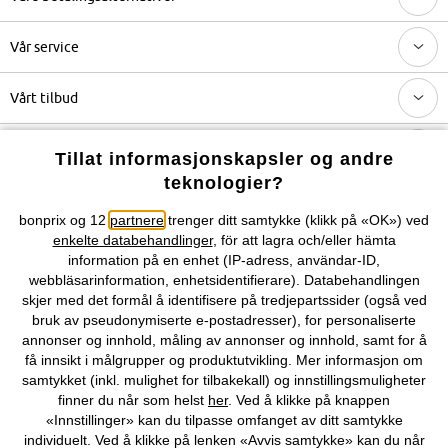
Vår service
Vårt tilbud
Selskapet
Tillat informasjonskapsler og andre
teknologier?
Du kan også finne oss på
bonprix og 12
partnere
trenger ditt samtykke (klikk på «OK») ved
enkelte databehandlinger
, för att lagra och/eller hämta
information på en enhet (IP-adress, användar-ID,
webbläsarinformation, enhetsidentifierare). Databehandlingen
skjer med det formål å identifisere på tredjepartssider (også ved
Kjøpsvilkår
Personopplysninger
Cookie-innstillinger
bruk av pseudonymiserte e-postadresser), for personaliserte
annonser og innhold, måling av annonser og innhold, samt for å
Om Oss
Angre kjøp
få innsikt i målgrupper og produktutvikling. Mer informasjon om
samtykket (inkl. mulighet for tilbakekall) og innstillingsmuligheter
©
2026 bonprix.
finner du når som helst
her
. Ved å klikke på knappen
«Innstillinger» kan du tilpasse omfanget av ditt samtykke
individuelt. Ved å klikke på lenken «Avvis samtykke» kan du når