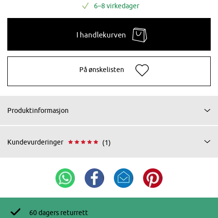
6–8 virkedager
I handlekurven
På ønskelisten
Produktinformasjon
Kundevurderinger
(1)
60 dagers returrett