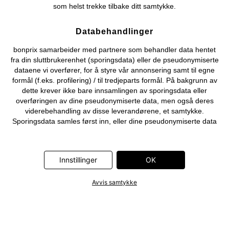
som helst trekke tilbake ditt samtykke.
Databehandlinger
bonprix samarbeider med partnere som behandler data hentet
fra din sluttbrukerenhet (sporingsdata) eller de pseudonymiserte
dataene vi overfører, for å styre vår annonsering samt til egne
formål (f.eks. profilering) / til tredjeparts formål. På bakgrunn av
dette krever ikke bare innsamlingen av sporingsdata eller
overføringen av dine pseudonymiserte data, men også deres
viderebehandling av disse leverandørene, et samtykke.
Sporingsdata samles først inn, eller dine pseudonymiserte data
overføres først, når du klikker på «OK»-knappen som vises i
banneret på bonprix' nettbutikk. Partnerne er følgende selskaper:
Adjust GmbH, Criteo SA, Flowbox AB, Google Ireland Ltd, Hurra
Innstillinger
OK
Communications GmbH, ID5 Technology Ltd, Meta Platforms
Ireland Ltd, Microsoft Ireland Operations Ltd, Pinterest Europe
Ltd, RTB-House GmbH, Snap Group Ltd, TikTok Information
Avvis samtykke
Technologies UK Ltd. Ytterligere informasjon om
databehandlingene utført av disse partnerne finner du i
personvernerklæringen
. Informasjonen er også tilgjengelig via en
lenke i banneret.