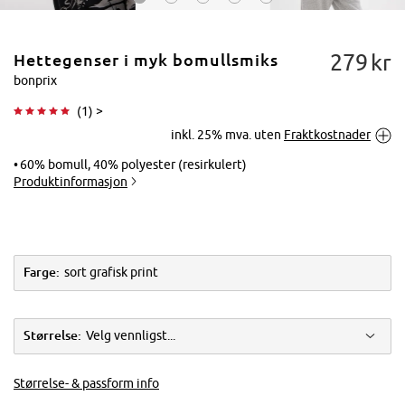
279
kr
Hettegenser i myk bomullsmiks
bonprix
(
1
) >
inkl. 25% mva. uten
Fraktkostnader
Trykk for å
forstørre
60% bomull, 40% polyester (resirkulert)
Produktinformasjon
Farge:
sort grafisk print
Størrelse:
Velg vennligst...
Størrelse- & passform info