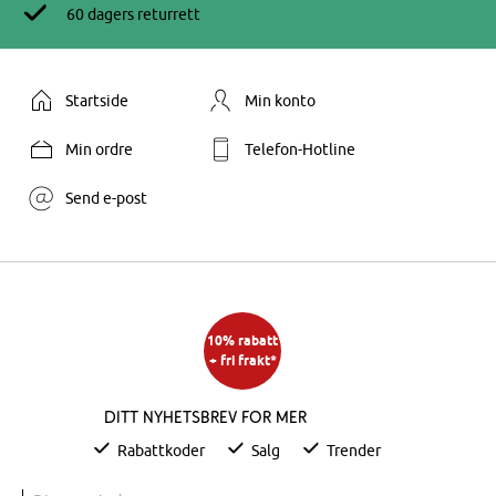
60 dagers returrett
Startside
Min konto
Min ordre
Telefon-Hotline
Send e-post
10% rabatt
+ fri frakt*
Ditt nyhetsbrev for mer
Rabattkoder
Salg
Trender