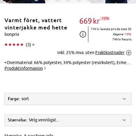
-10%
669
kr
Varmt fôret, vattert
vinterjakke med hette
749 kr
laveste pris de siste 30
bonprix
dagene
-10%
749 kr Førpris
(
3
) >
Trykk for å
inkl. 25% mva. uten
Fraktkostnader
forstørre
Overmaterial: 66% polyester, 34% polyester (resirkulert), Ermefôr: 100% polyester, Fôring: 100% polyester, Hettefôr: 100% polyester, Polster: 100% polyester
Produktinformasjon
Farge:
sort
Størrelse:
Velg vennligst...
Størrelse- & passform info