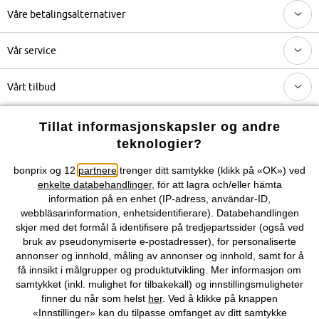
Våre betalingsalternativer
Vår service
Vårt tilbud
Selskapet
Tillat informasjonskapsler og andre
teknologier?
Du kan også finne oss på
bonprix og 12
partnere
trenger ditt samtykke (klikk på «OK») ved
enkelte databehandlinger
, för att lagra och/eller hämta
information på en enhet (IP-adress, användar-ID,
webbläsarinformation, enhetsidentifierare). Databehandlingen
skjer med det formål å identifisere på tredjepartssider (også ved
Kjøpsvilkår
Personopplysninger
Cookie-innstillinger
bruk av pseudonymiserte e-postadresser), for personaliserte
annonser og innhold, måling av annonser og innhold, samt for å
få innsikt i målgrupper og produktutvikling. Mer informasjon om
Om Oss
Angre kjøp
samtykket (inkl. mulighet for tilbakekall) og innstillingsmuligheter
finner du når som helst
her
. Ved å klikke på knappen
©
2026 bonprix.
«Innstillinger» kan du tilpasse omfanget av ditt samtykke