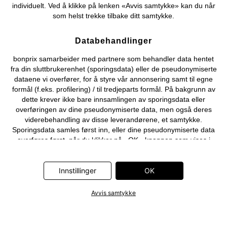
individuelt. Ved å klikke på lenken «Avvis samtykke» kan du når
som helst trekke tilbake ditt samtykke.
Databehandlinger
bonprix samarbeider med partnere som behandler data hentet
fra din sluttbrukerenhet (sporingsdata) eller de pseudonymiserte
dataene vi overfører, for å styre vår annonsering samt til egne
formål (f.eks. profilering) / til tredjeparts formål. På bakgrunn av
dette krever ikke bare innsamlingen av sporingsdata eller
overføringen av dine pseudonymiserte data, men også deres
viderebehandling av disse leverandørene, et samtykke.
Sporingsdata samles først inn, eller dine pseudonymiserte data
overføres først, når du klikker på «OK»-knappen som vises i
banneret på bonprix' nettbutikk. Partnerne er følgende selskaper:
Adjust GmbH, Criteo SA, Flowbox AB, Google Ireland Ltd, Hurra
Communications GmbH, ID5 Technology Ltd, Meta Platforms
Innstillinger
OK
Ireland Ltd, Microsoft Ireland Operations Ltd, Pinterest Europe
Ltd, RTB-House GmbH, Snap Group Ltd, TikTok Information
Avvis samtykke
Technologies UK Ltd. Ytterligere informasjon om
databehandlingene utført av disse partnerne finner du i
personvernerklæringen
. Informasjonen er også tilgjengelig via en