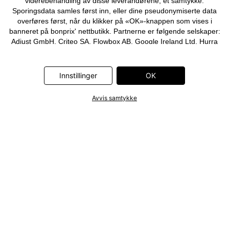
viderebehandling av disse leverandørene, et samtykke.
Sporingsdata samles først inn, eller dine pseudonymiserte data
overføres først, når du klikker på «OK»-knappen som vises i
banneret på bonprix' nettbutikk. Partnerne er følgende selskaper:
Adjust GmbH, Criteo SA, Flowbox AB, Google Ireland Ltd, Hurra
Communications GmbH, ID5 Technology Ltd, Meta Platforms
Ireland Ltd, Microsoft Ireland Operations Ltd, Pinterest Europe
Ltd, RTB-House GmbH, Snap Group Ltd, TikTok Information
Innstillinger
OK
Technologies UK Ltd. Ytterligere informasjon om
databehandlingene utført av disse partnerne finner du i
Avvis samtykke
personvernerklæringen
. Informasjonen er også tilgjengelig via en
lenke i banneret.