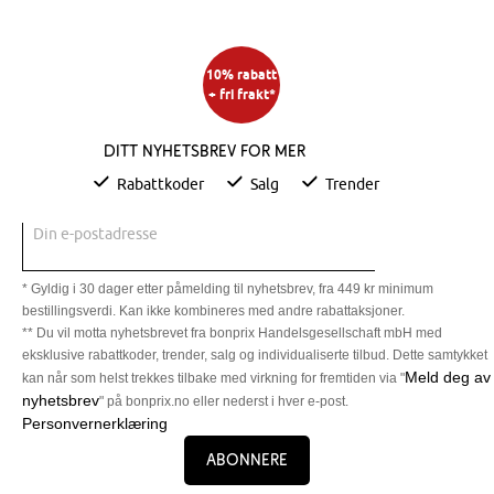
10% rabatt
+ fri frakt*
Ditt nyhetsbrev for mer
Rabattkoder
Salg
Trender
Din e-postadresse
* Gyldig i 30 dager etter påmelding til nyhetsbrev, fra 449 kr minimum
bestillingsverdi. Kan ikke kombineres med andre rabattaksjoner.
** Du vil motta nyhetsbrevet fra bonprix Handelsgesellschaft mbH med
eksklusive rabattkoder, trender, salg og individualiserte tilbud. Dette samtykket
Meld deg av
kan når som helst trekkes tilbake med virkning for fremtiden via "
nyhetsbrev
" på bonprix.no eller nederst i hver e-post.
Personvernerklæring
Abonnere