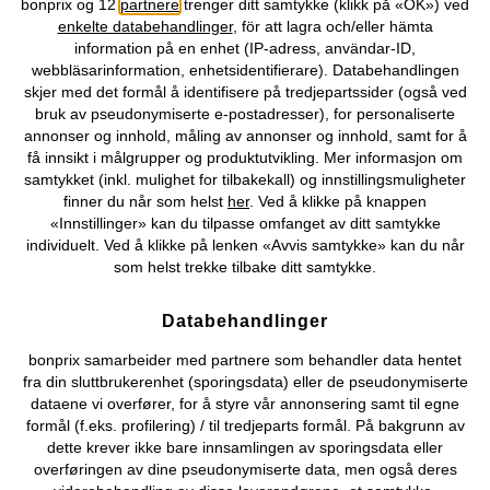
bonprix og 12
partnere
trenger ditt samtykke (klikk på «OK») ved
enkelte databehandlinger
, för att lagra och/eller hämta
information på en enhet (IP-adress, användar-ID,
Du kan også finne oss på
webbläsarinformation, enhetsidentifierare). Databehandlingen
skjer med det formål å identifisere på tredjepartssider (også ved
bruk av pseudonymiserte e-postadresser), for personaliserte
annonser og innhold, måling av annonser og innhold, samt for å
få innsikt i målgrupper og produktutvikling. Mer informasjon om
Kjøpsvilkår
Personopplysninger
Cookie-innstillinger
samtykket (inkl. mulighet for tilbakekall) og innstillingsmuligheter
finner du når som helst
her
. Ved å klikke på knappen
Om Oss
Angre kjøp
«Innstillinger» kan du tilpasse omfanget av ditt samtykke
individuelt. Ved å klikke på lenken «Avvis samtykke» kan du når
©
2026 bonprix.
som helst trekke tilbake ditt samtykke.
Databehandlinger
bonprix samarbeider med partnere som behandler data hentet
fra din sluttbrukerenhet (sporingsdata) eller de pseudonymiserte
dataene vi overfører, for å styre vår annonsering samt til egne
formål (f.eks. profilering) / til tredjeparts formål. På bakgrunn av
dette krever ikke bare innsamlingen av sporingsdata eller
overføringen av dine pseudonymiserte data, men også deres