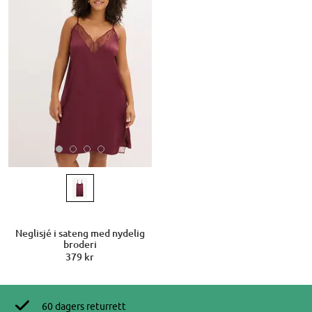
Neglisjé i sateng med nydelig
broderi
379 kr
60 dagers returrett