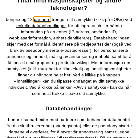
Tillat informasjonskapsler og andre
teknologier?
Vår service
bonprix og 12
partnere
trenger ditt samtykke (klikk på «OK») ved
enkelte databehandlinger
, för att lagra och/eller hämta
Vårt tilbud
information på en enhet (IP-adress, användar-ID,
webbläsarinformation, enhetsidentifierare). Databehandlingen
skjer med det formål å identifisere på tredjepartssider (også ved
Selskapet
bruk av pseudonymiserte e-postadresser), for personaliserte
annonser og innhold, måling av annonser og innhold, samt for å
Topkategorier / Sesongvarer
få innsikt i målgrupper og produktutvikling. Mer informasjon om
samtykket (inkl. mulighet for tilbakekall) og innstillingsmuligheter
finner du når som helst
her
. Ved å klikke på knappen
«Innstillinger» kan du tilpasse omfanget av ditt samtykke
Du kan også finne oss på
individuelt. Ved å klikke på lenken «Avvis samtykke» kan du når
som helst trekke tilbake ditt samtykke.
Databehandlinger
Kjøpsvilkår
Personopplysninger
Cookie-innstillinger
bonprix samarbeider med partnere som behandler data hentet
fra din sluttbrukerenhet (sporingsdata) eller de pseudonymiserte
Om Oss
Angre kjøp
dataene vi overfører, for å styre vår annonsering samt til egne