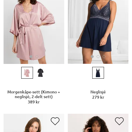
Morgenkåpe-sett (Kimono +
Neglisjé
neglisjé, 2-delt sett)
279 kr
389 kr