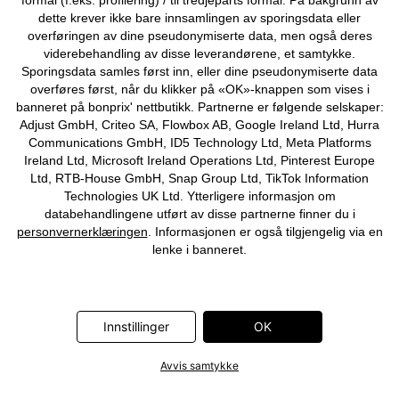
formål (f.eks. profilering) / til tredjeparts formål. På bakgrunn av
©
2026 bonprix.
dette krever ikke bare innsamlingen av sporingsdata eller
overføringen av dine pseudonymiserte data, men også deres
viderebehandling av disse leverandørene, et samtykke.
Sporingsdata samles først inn, eller dine pseudonymiserte data
overføres først, når du klikker på «OK»-knappen som vises i
banneret på bonprix' nettbutikk. Partnerne er følgende selskaper:
Adjust GmbH, Criteo SA, Flowbox AB, Google Ireland Ltd, Hurra
Communications GmbH, ID5 Technology Ltd, Meta Platforms
Ireland Ltd, Microsoft Ireland Operations Ltd, Pinterest Europe
Ltd, RTB-House GmbH, Snap Group Ltd, TikTok Information
Technologies UK Ltd. Ytterligere informasjon om
databehandlingene utført av disse partnerne finner du i
personvernerklæringen
. Informasjonen er også tilgjengelig via en
lenke i banneret.
Innstillinger
OK
Avvis samtykke