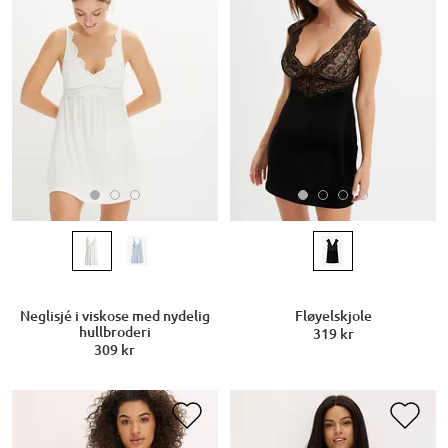
Neglisjé i viskose med nydelig
Fløyelskjole
hullbroderi
319 kr
309 kr