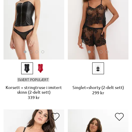
SVÆRT POPULÆRT
Korsett + stringtruse i imitert
Singlet+shorty (2-delt sett)
skinn (2-delt sett)
299 kr
339 kr