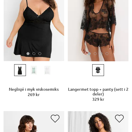
Neglisjé i myk viskosemiks
Langermet topp + panty (sett i 2
deler)
269 kr
329 kr