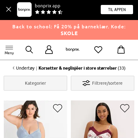
bonprix app
til appen
Back to school: Få 20% på barneklær. Kode:
SKOLE
Meny
<
|
Undertøy
Korsetter & neglisjéer i store størrelser
(33)
Kategorier
Filtrere/sortere