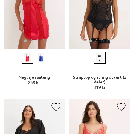
Neglisjé i sateng
Straptop og string ouvert (2
deler)
259 kr
319 kr