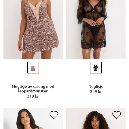
Neglisjé av sateng med
Neglisjé
leopardmønster
359 kr
319 kr