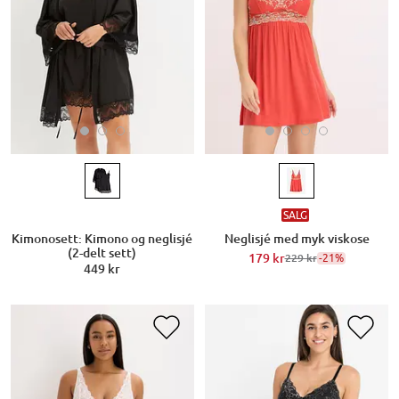
SALG
Kimonosett: Kimono og neglisjé
Neglisjé med myk viskose
(2-delt sett)
179 kr
-21%
229 kr
449 kr