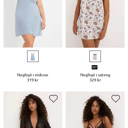
NY
Neglisjé i viskose
Neglisjé i sateng
319 kr
329 kr