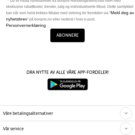
** Du vil motta nyhetsbrevet fra bonprix Handelsgesellschaft mbH med
eksklusive rabattkoder, trender, salg og individualiserte tilbud. Dette samtykket
Meld deg av
kan når som helst trekkes tilbake med virkning for fremtiden via "
nyhetsbrev
" på bonprix.no eller nederst i hver e-post.
Personvernerklæring
Abonnere
Dra nytte av alle våre app-fordeler!
Våre betalingsalternativer
Vår service