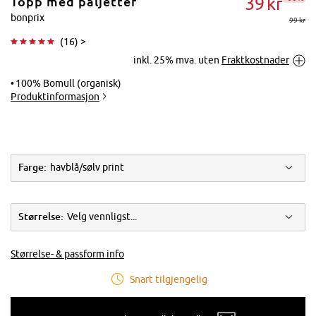
39
kr
Topp med paljetter
bonprix
99 kr
(
16
) >
inkl. 25% mva. uten
Fraktkostnader
Trykk for å
forstørre
100% Bomull (organisk)
Produktinformasjon
Farge:
havblå/sølv print
Størrelse:
Velg vennligst...
Størrelse- & passform info
Snart tilgjengelig