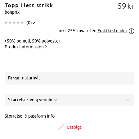
59
kr
Topp i lett strikk
bonprix
(
0
) >
inkl. 25% mva. uten
Fraktkostnader
Trykk for å
forstørre
50% bomull, 50% polyester
Produktinformasjon
Farge:
naturhvit
Størrelse:
Velg vennligst...
Størrelse- & passform info
Utsolgt