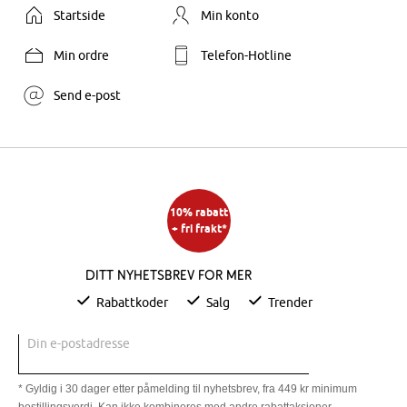
Startside
Min konto
Min ordre
Telefon-Hotline
Send e-post
10% rabatt
+ fri frakt*
Ditt nyhetsbrev for mer
Rabattkoder
Salg
Trender
Din e-postadresse
* Gyldig i 30 dager etter påmelding til nyhetsbrev, fra 449 kr minimum
bestillingsverdi. Kan ikke kombineres med andre rabattaksjoner.