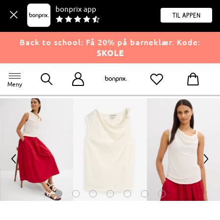
bonprix app
til appen
Back to school: Få 20% på barneklær. Kode:
SKOLE
Meny
<
>