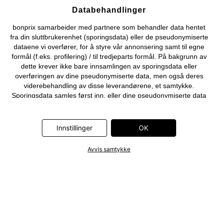
Databehandlinger
bonprix samarbeider med partnere som behandler data hentet
fra din sluttbrukerenhet (sporingsdata) eller de pseudonymiserte
dataene vi overfører, for å styre vår annonsering samt til egne
formål (f.eks. profilering) / til tredjeparts formål. På bakgrunn av
dette krever ikke bare innsamlingen av sporingsdata eller
overføringen av dine pseudonymiserte data, men også deres
viderebehandling av disse leverandørene, et samtykke.
Sporingsdata samles først inn, eller dine pseudonymiserte data
overføres først, når du klikker på «OK»-knappen som vises i
banneret på bonprix' nettbutikk. Partnerne er følgende selskaper:
Adjust GmbH, Criteo SA, Flowbox AB, Google Ireland Ltd, Hurra
Innstillinger
OK
Communications GmbH, ID5 Technology Ltd, Meta Platforms
Ireland Ltd, Microsoft Ireland Operations Ltd, Pinterest Europe
Avvis samtykke
Ltd, RTB-House GmbH, Snap Group Ltd, TikTok Information
Technologies UK Ltd. Ytterligere informasjon om
databehandlingene utført av disse partnerne finner du i
personvernerklæringen
. Informasjonen er også tilgjengelig via en
lenke i banneret.