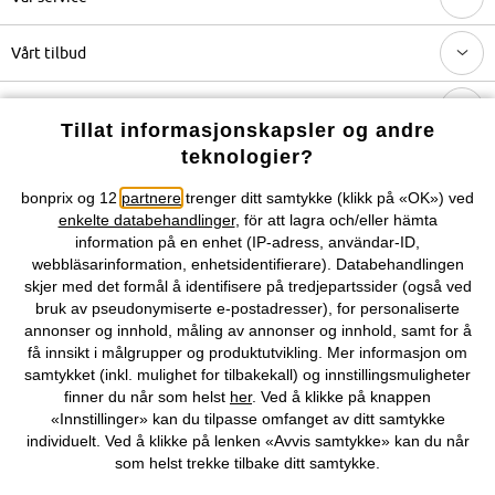
Vårt tilbud
Selskapet
Tillat informasjonskapsler og andre
teknologier?
Du kan også finne oss på
bonprix og 12
partnere
trenger ditt samtykke (klikk på «OK») ved
enkelte databehandlinger
, för att lagra och/eller hämta
information på en enhet (IP-adress, användar-ID,
webbläsarinformation, enhetsidentifierare). Databehandlingen
skjer med det formål å identifisere på tredjepartssider (også ved
Kjøpsvilkår
Personopplysninger
Cookie-innstillinger
bruk av pseudonymiserte e-postadresser), for personaliserte
annonser og innhold, måling av annonser og innhold, samt for å
Om Oss
Angre kjøp
få innsikt i målgrupper og produktutvikling. Mer informasjon om
samtykket (inkl. mulighet for tilbakekall) og innstillingsmuligheter
©
2026 bonprix.
finner du når som helst
her
. Ved å klikke på knappen
«Innstillinger» kan du tilpasse omfanget av ditt samtykke
individuelt. Ved å klikke på lenken «Avvis samtykke» kan du når
som helst trekke tilbake ditt samtykke.