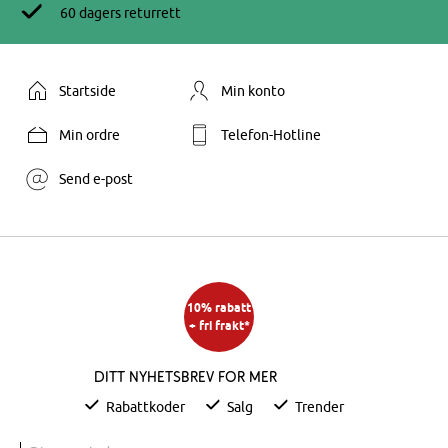
60 dagers returrett
Startside
Min konto
Min ordre
Telefon-Hotline
Send e-post
10% rabatt
+ fri frakt*
Ditt nyhetsbrev for mer
Rabattkoder
Salg
Trender