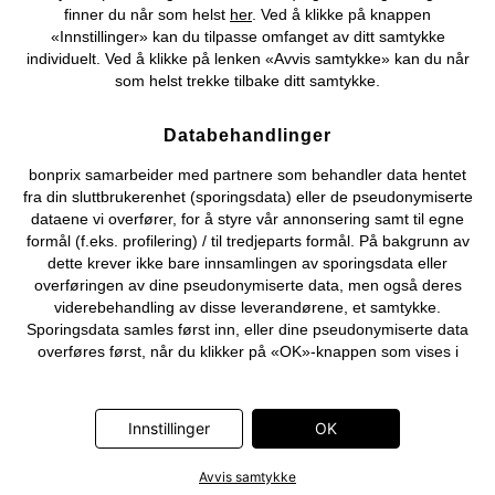
finner du når som helst
her
. Ved å klikke på knappen
©
2026 bonprix.
«Innstillinger» kan du tilpasse omfanget av ditt samtykke
individuelt. Ved å klikke på lenken «Avvis samtykke» kan du når
som helst trekke tilbake ditt samtykke.
Databehandlinger
bonprix samarbeider med partnere som behandler data hentet
fra din sluttbrukerenhet (sporingsdata) eller de pseudonymiserte
dataene vi overfører, for å styre vår annonsering samt til egne
formål (f.eks. profilering) / til tredjeparts formål. På bakgrunn av
dette krever ikke bare innsamlingen av sporingsdata eller
overføringen av dine pseudonymiserte data, men også deres
viderebehandling av disse leverandørene, et samtykke.
Sporingsdata samles først inn, eller dine pseudonymiserte data
overføres først, når du klikker på «OK»-knappen som vises i
banneret på bonprix' nettbutikk. Partnerne er følgende selskaper:
Adjust GmbH, Criteo SA, Flowbox AB, Google Ireland Ltd, Hurra
Communications GmbH, ID5 Technology Ltd, Meta Platforms
Innstillinger
OK
Ireland Ltd, Microsoft Ireland Operations Ltd, Pinterest Europe
Ltd, RTB-House GmbH, Snap Group Ltd, TikTok Information
Avvis samtykke
Technologies UK Ltd. Ytterligere informasjon om