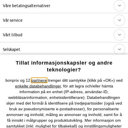
Våre betalingsalternativer
Vår service
Vårt tilbud
Selskapet
Tillat informasjonskapsler og andre
Topkategorier / Sesongvarer
teknologier?
bonprix og 12
partnere
trenger ditt samtykke (klikk på «OK») ved
Du kan også finne oss på
enkelte databehandlinger
, för att lagra och/eller hämta
information på en enhet (IP-adress, användar-ID,
webbläsarinformation, enhetsidentifierare). Databehandlingen
skjer med det formål å identifisere på tredjepartssider (også ved
bruk av pseudonymiserte e-postadresser), for personaliserte
Kjøpsvilkår
Personopplysninger
Cookie-innstillinger
annonser og innhold, måling av annonser og innhold, samt for å
få innsikt i målgrupper og produktutvikling. Mer informasjon om
Om Oss
Angre kjøp
samtykket (inkl. mulighet for tilbakekall) og innstillingsmuligheter