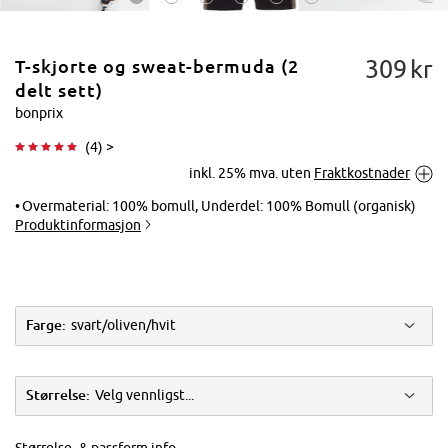
309
kr
T-skjorte og sweat-bermuda (2
delt sett)
bonprix
(
4
) >
Trykk for å
inkl. 25% mva. uten
Fraktkostnader
forstørre
Overmaterial: 100% bomull, Underdel: 100% Bomull (organisk)
Produktinformasjon
Farge:
svart/oliven/hvit
Størrelse:
Velg vennligst...
Størrelse- & passform info