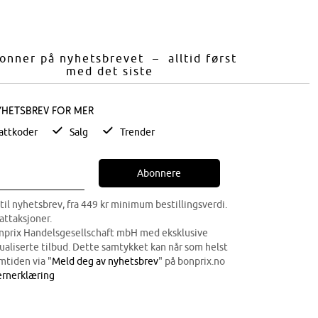
onner på nyhetsbrevet – alltid først
med det siste
yhetsbrev for mer
attkoder
Salg
Trender
Abonnere
til nyhetsbrev, fra 449 kr minimum bestillingsverdi.
attaksjoner.
onprix Handelsgesellschaft mbH med eksklusive
dualiserte tilbud. Dette samtykket kan når som helst
mtiden via "
Meld deg av nyhetsbrev
" på bonprix.no
rnerklæring