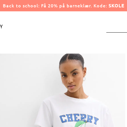
Back to school: Få 20% på barneklær. Kode:
SKOLE
y