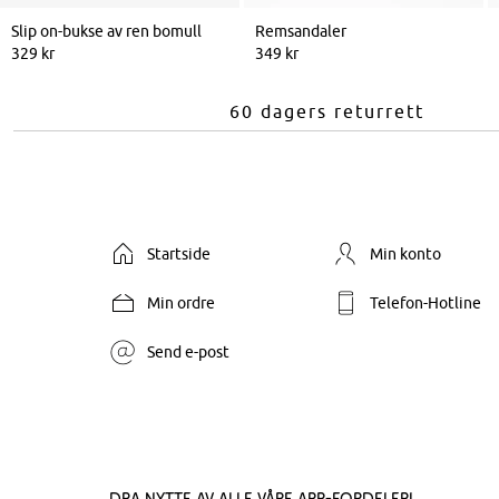
Slip on-bukse av ren bomull
Remsandaler
329 kr
349 kr
60 dagers returrett
Startside
Min konto
Min ordre
Telefon-Hotline
Send e-post
Dra nytte av alle våre app-fordeler!