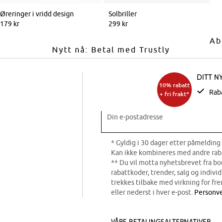
Øreringer i vridd design
Solbriller
179 kr
299 kr
Ab
Nytt nå: Betal med Trustly
Ditt n
10% rabatt
Rab
+ fri frakt*
Din e-postadresse
* Gyldig i 30 dager etter påmelding 
Kan ikke kombineres med andre rab
** Du vil motta nyhetsbrevet fra b
rabattkoder, trender, salg og indivi
trekkes tilbake med virkning for fre
eller nederst i hver e-post.
Personve
Våre betalingsalternativer