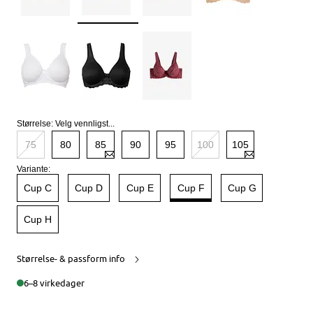
Størrelse:
Velg vennligst...
75
80
85
90
95
100
105
Variante:
Cup C
Cup D
Cup E
Cup F
Cup G
Cup H
Størrelse- & passform info
6–8 virkedager