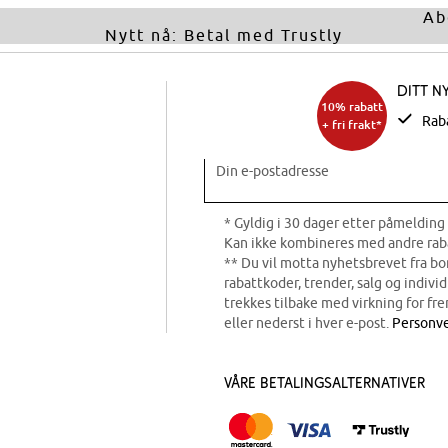
Ab
Nytt nå: Betal med Trustly
Ditt n
10% rabatt
Rab
+ fri frakt*
Din e-postadresse
* Gyldig i 30 dager etter påmelding 
Kan ikke kombineres med andre rab
** Du vil motta nyhetsbrevet fra b
rabattkoder, trender, salg og indivi
trekkes tilbake med virkning for fre
eller nederst i hver e-post.
Personve
Våre betalingsalternativer