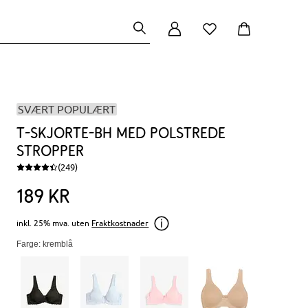
SVÆRT POPULÆRT
T-skjorte-BH med polstrede
stropper
(249)
189
kr
inkl. 25% mva. uten
Fraktkostnader
Farge: kremblå