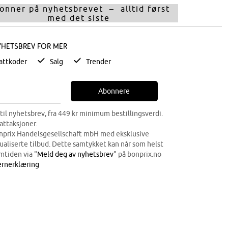
onner på nyhetsbrevet – alltid først
med det siste
yhetsbrev for mer
attkoder
Salg
Trender
Abonnere
til nyhetsbrev, fra 449 kr minimum bestillingsverdi.
attaksjoner.
onprix Handelsgesellschaft mbH med eksklusive
dualiserte tilbud. Dette samtykket kan når som helst
mtiden via "
Meld deg av nyhetsbrev
" på bonprix.no
rnerklæring