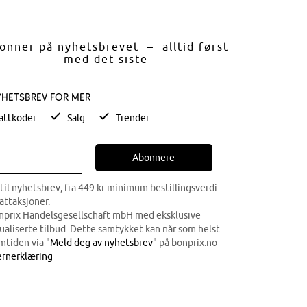
onner på nyhetsbrevet – alltid først
med det siste
yhetsbrev for mer
attkoder
Salg
Trender
Abonnere
til nyhetsbrev, fra 449 kr minimum bestillingsverdi.
attaksjoner.
onprix Handelsgesellschaft mbH med eksklusive
dualiserte tilbud. Dette samtykket kan når som helst
mtiden via "
Meld deg av nyhetsbrev
" på bonprix.no
rnerklæring