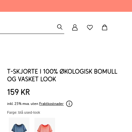
T-skjorte i 100% økologisk bomull
og vasket look
159
kr
inkl. 25% mva. uten
Fraktkostnader
Farge: blå used-look