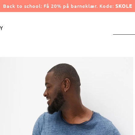
Back to school: Få 20% på barneklær. Kode:
SKOLE
y