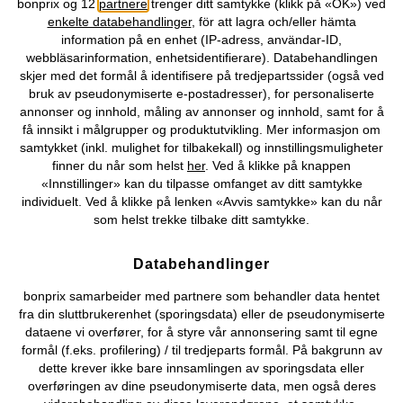
bonprix og 12
partnere
trenger ditt samtykke (klikk på «OK») ved
enkelte databehandlinger
, för att lagra och/eller hämta
information på en enhet (IP-adress, användar-ID,
Du kan også finne oss på
webbläsarinformation, enhetsidentifierare). Databehandlingen
skjer med det formål å identifisere på tredjepartssider (også ved
bruk av pseudonymiserte e-postadresser), for personaliserte
annonser og innhold, måling av annonser og innhold, samt for å
få innsikt i målgrupper og produktutvikling. Mer informasjon om
Kjøpsvilkår
Personopplysninger
Cookie-innstillinger
samtykket (inkl. mulighet for tilbakekall) og innstillingsmuligheter
finner du når som helst
her
. Ved å klikke på knappen
Om Oss
Angre kjøp
«Innstillinger» kan du tilpasse omfanget av ditt samtykke
individuelt. Ved å klikke på lenken «Avvis samtykke» kan du når
©
2026 bonprix.
som helst trekke tilbake ditt samtykke.
Databehandlinger
bonprix samarbeider med partnere som behandler data hentet
fra din sluttbrukerenhet (sporingsdata) eller de pseudonymiserte
dataene vi overfører, for å styre vår annonsering samt til egne
formål (f.eks. profilering) / til tredjeparts formål. På bakgrunn av
dette krever ikke bare innsamlingen av sporingsdata eller
overføringen av dine pseudonymiserte data, men også deres