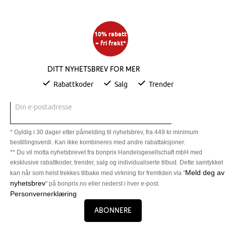
10% rabatt
+ fri frakt*
Ditt nyhetsbrev for mer
Rabattkoder
Salg
Trender
Din e-postadresse
* Gyldig i 30 dager etter påmelding til nyhetsbrev, fra 449 kr minimum
bestillingsverdi. Kan ikke kombineres med andre rabattaksjoner.
** Du vil motta nyhetsbrevet fra bonprix Handelsgesellschaft mbH med
eksklusive rabattkoder, trender, salg og individualiserte tilbud. Dette samtykket
Meld deg av
kan når som helst trekkes tilbake med virkning for fremtiden via "
nyhetsbrev
" på bonprix.no eller nederst i hver e-post.
Personvernerklæring
Abonnere