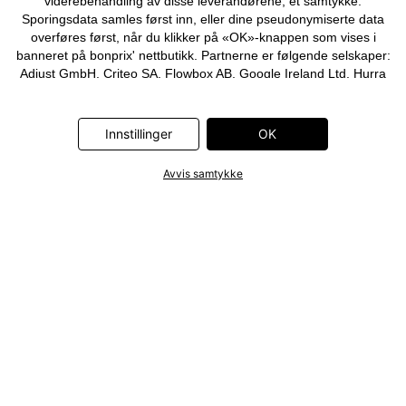
viderebehandling av disse leverandørene, et samtykke.
Sporingsdata samles først inn, eller dine pseudonymiserte data
overføres først, når du klikker på «OK»-knappen som vises i
banneret på bonprix' nettbutikk. Partnerne er følgende selskaper:
Adjust GmbH, Criteo SA, Flowbox AB, Google Ireland Ltd, Hurra
Communications GmbH, ID5 Technology Ltd, Meta Platforms
Ireland Ltd, Microsoft Ireland Operations Ltd, Pinterest Europe
Ltd, RTB-House GmbH, Snap Group Ltd, TikTok Information
Innstillinger
OK
Technologies UK Ltd. Ytterligere informasjon om
databehandlingene utført av disse partnerne finner du i
Avvis samtykke
personvernerklæringen
. Informasjonen er også tilgjengelig via en
lenke i banneret.