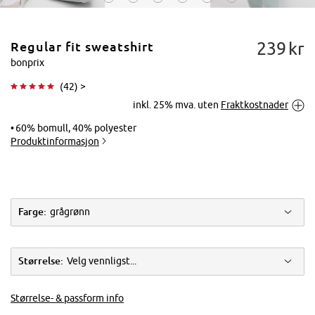
239
kr
Regular fit sweatshirt
bonprix
(
42
) >
inkl. 25% mva. uten
Fraktkostnader
Trykk for å
forstørre
60% bomull, 40% polyester
Produktinformasjon
Farge:
grågrønn
Størrelse:
Velg vennligst...
Størrelse- & passform info