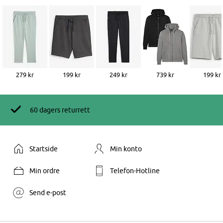
279 kr
199 kr
249 kr
739 kr
199 kr
60 dagers returrett
Startside
Min konto
Min ordre
Telefon-Hotline
Send e-post