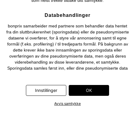
som helst trekke tilbake ditt samtykke.
Databehandlinger
bonprix samarbeider med partnere som behandler data hentet
fra din sluttbrukerenhet (sporingsdata) eller de pseudonymiserte
dataene vi overfører, for å styre vår annonsering samt til egne
formål (f.eks. profilering) / til tredjeparts formål. På bakgrunn av
dette krever ikke bare innsamlingen av sporingsdata eller
overføringen av dine pseudonymiserte data, men også deres
viderebehandling av disse leverandørene, et samtykke.
Sporingsdata samles først inn, eller dine pseudonymiserte data
overføres først, når du klikker på «OK»-knappen som vises i
banneret på bonprix' nettbutikk. Partnerne er følgende selskaper:
Adjust GmbH, Criteo SA, Flowbox AB, Google Ireland Ltd, Hurra
Innstillinger
OK
Communications GmbH, ID5 Technology Ltd, Meta Platforms
Ireland Ltd, Microsoft Ireland Operations Ltd, Pinterest Europe
Avvis samtykke
Ltd, RTB-House GmbH, Snap Group Ltd, TikTok Information
Technologies UK Ltd. Ytterligere informasjon om
databehandlingene utført av disse partnerne finner du i
personvernerklæringen
. Informasjonen er også tilgjengelig via en
lenke i banneret.