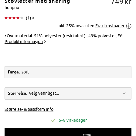
749
kr
Støvletter med snøring
bonprix
(
1
) >
inkl. 25% mva. uten
Fraktkostnader
Trykk for å
forstørre
Overmaterial: 51% polyester (resirkulert) , 49% polyester, Fôr: 100% polyester, Yttersåle: Syntetisk, Innersåle: 100% polyester
Produktinformasjon
Farge:
sort
Størrelse:
Velg vennligst...
Størrelse- & passform info
6–8 virkedager