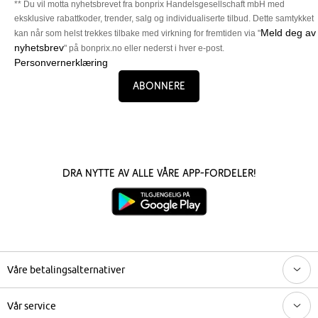
** Du vil motta nyhetsbrevet fra bonprix Handelsgesellschaft mbH med
eksklusive rabattkoder, trender, salg og individualiserte tilbud. Dette samtykket
Meld deg av
kan når som helst trekkes tilbake med virkning for fremtiden via "
nyhetsbrev
" på bonprix.no eller nederst i hver e-post.
Personvernerklæring
Abonnere
Dra nytte av alle våre app-fordeler!
Våre betalingsalternativer
Vår service