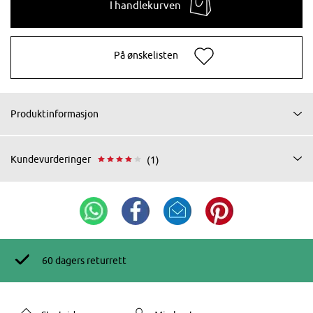
I handlekurven
På ønskelisten
Produktinformasjon
Kundevurderinger
(1)
60 dagers returrett