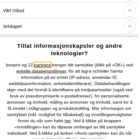
Vårt tilbud
Selskapet
Topkategorier / Sesongvarer
Tillat informasjonskapsler og andre
teknologier?
Du kan også finne oss på
bonprix og 12
partnere
trenger ditt samtykke (klikk på «OK») ved
enkelte databehandlinger
, för att lagra och/eller hämta
information på en enhet (IP-adress, användar-ID,
webbläsarinformation, enhetsidentifierare). Databehandlingen
skjer med det formål å identifisere på tredjepartssider (også ved
Kjøpsvilkår
Personopplysninger
Cookie-innstillinger
bruk av pseudonymiserte e-postadresser), for personaliserte
annonser og innhold, måling av annonser og innhold, samt for å
Om Oss
Angre kjøp
få innsikt i målgrupper og produktutvikling. Mer informasjon om
samtykket (inkl. mulighet for tilbakekall) og innstillingsmuligheter
©
2026 bonprix.
finner du når som helst
her
. Ved å klikke på knappen
«Innstillinger» kan du tilpasse omfanget av ditt samtykke
individuelt. Ved å klikke på lenken «Avvis samtykke» kan du når