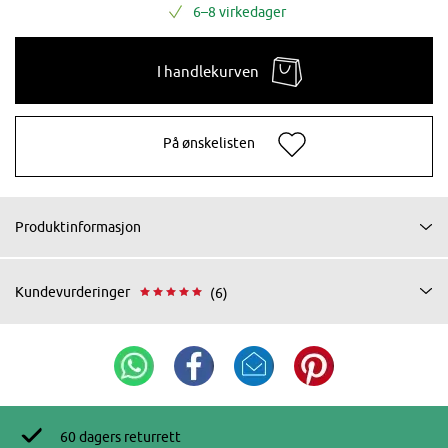
6–8 virkedager
I handlekurven
På ønskelisten
Produktinformasjon
Kundevurderinger
(6)
60 dagers returrett