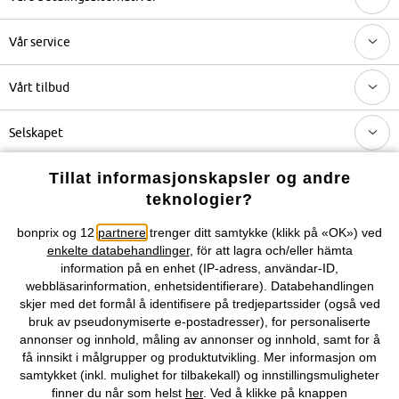
Vår service
Vårt tilbud
Selskapet
Tillat informasjonskapsler og andre
Topkategorier / Sesongvarer
teknologier?
bonprix og 12
partnere
trenger ditt samtykke (klikk på «OK») ved
Du kan også finne oss på
enkelte databehandlinger
, för att lagra och/eller hämta
information på en enhet (IP-adress, användar-ID,
webbläsarinformation, enhetsidentifierare). Databehandlingen
skjer med det formål å identifisere på tredjepartssider (også ved
bruk av pseudonymiserte e-postadresser), for personaliserte
Kjøpsvilkår
Personopplysninger
Cookie-innstillinger
annonser og innhold, måling av annonser og innhold, samt for å
få innsikt i målgrupper og produktutvikling. Mer informasjon om
Om Oss
Angre kjøp
samtykket (inkl. mulighet for tilbakekall) og innstillingsmuligheter
finner du når som helst
her
. Ved å klikke på knappen
©
2026 bonprix.