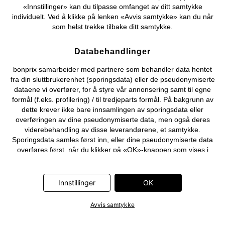
«Innstillinger» kan du tilpasse omfanget av ditt samtykke
individuelt. Ved å klikke på lenken «Avvis samtykke» kan du når
som helst trekke tilbake ditt samtykke.
Databehandlinger
bonprix samarbeider med partnere som behandler data hentet
fra din sluttbrukerenhet (sporingsdata) eller de pseudonymiserte
dataene vi overfører, for å styre vår annonsering samt til egne
formål (f.eks. profilering) / til tredjeparts formål. På bakgrunn av
dette krever ikke bare innsamlingen av sporingsdata eller
overføringen av dine pseudonymiserte data, men også deres
viderebehandling av disse leverandørene, et samtykke.
Sporingsdata samles først inn, eller dine pseudonymiserte data
overføres først, når du klikker på «OK»-knappen som vises i
banneret på bonprix' nettbutikk. Partnerne er følgende selskaper:
Adjust GmbH, Criteo SA, Flowbox AB, Google Ireland Ltd, Hurra
Communications GmbH, ID5 Technology Ltd, Meta Platforms
Innstillinger
OK
Ireland Ltd, Microsoft Ireland Operations Ltd, Pinterest Europe
Ltd, RTB-House GmbH, Snap Group Ltd, TikTok Information
Avvis samtykke
Technologies UK Ltd. Ytterligere informasjon om
databehandlingene utført av disse partnerne finner du i