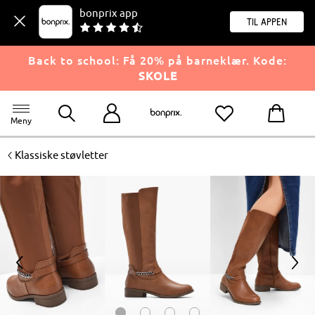
bonprix app
til appen
Back to school: Få 20% på barneklær. Kode:
SKOLE
Meny
<
Klassiske støvletter
<
>