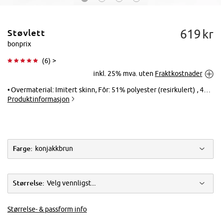
619
kr
Støvlett
bonprix
(
6
) >
inkl. 25% mva. uten
Fraktkostnader
Trykk for å
forstørre
Overmaterial: Imitert skinn, Fôr: 51% polyester (resirkulert) , 49% polyester, Yttersåle: Syntetisk, Innersåle: Imitert skinn
Produktinformasjon
Farge:
konjakkbrun
Størrelse:
Velg vennligst...
Størrelse- & passform info