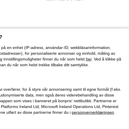
?
on på en enhet (IP-adress, användar-ID, webbläsarinformation,
ostadresser), for personaliserte annonser og innhold, måling av
g innstillingsmuligheter finner du når som helst
her
. Ved å klikke på
an du når som helst trekke tilbake ditt samtykke.
verfører, for å styre vår annonsering samt til egne formål (f.eks.
 pseudonymiserte data, men også deres viderebehandling av disse
nappen som vises i banneret på bonprix' nettbutikk. Partnerne er
tforms Ireland Ltd, Microsoft Ireland Operations Ltd, Pinterest
 utført av disse partnerne finner du i
personvernerklæringen
.