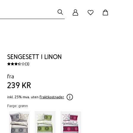
Sengesett i linon
(3)
fra
239
kr
inkl. 25% mva. uten
Fraktkostnader
Farge: grønn