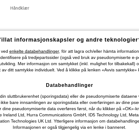
Håndklær
Tillat informasjonskapsler og andre teknologier
) ved
enkelte databehandlinger
, för att lagra och/eller hämta informati
identifisere på tredjepartssider (også ved bruk av pseudonymiserte e-p
tvikling. Mer informasjon om samtykket (inkl. mulighet for tilbakekall) o
 av ditt samtykke individuelt. Ved å klikke på lenken «Avvis samtykke» k
Databehandlinger
n sluttbrukerenhet (sporingsdata) eller de pseudonymiserte dataene vi o
ever ikke bare innsamlingen av sporingsdata eller overføringen av dine
r dine pseudonymiserte data overføres først, når du klikker på «OK»-k
 Ireland Ltd, Hurra Communications GmbH, ID5 Technology Ltd, Meta Pla
on Technologies UK Ltd. Ytterligere informasjon om databehandlingene
Informasjonen er også tilgjengelig via en lenke i banneret.