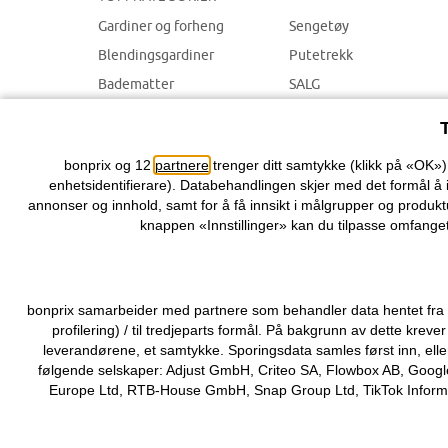
Gardiner og forheng
Sengetøy
Blendingsgardiner
Putetrekk
Badematter
SALG
Dekorasjon
Hjem tilbehør
bonprix og 12
partnere
trenger ditt samtykke (klikk på «OK»
enhetsidentifierare). Databehandlingen skjer med det formål å 
annonser og innhold, samt for å få innsikt i målgrupper og produktu
knappen «Innstillinger» kan du tilpasse omfanget
bonprix samarbeider med partnere som behandler data hentet fra di
profilering) / til tredjeparts formål. På bakgrunn av dette kr
leverandørene, et samtykke. Sporingsdata samles først inn, elle
følgende selskaper: Adjust GmbH, Criteo SA, Flowbox AB, Google
Europe Ltd, RTB-House GmbH, Snap Group Ltd, TikTok Informati