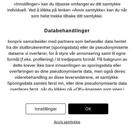
«Innstillinger» kan du tilpasse omfanget av ditt samtykke
individuelt. Ved å klikke på lenken «Avvis samtykke» kan du når
som helst trekke tilbake ditt samtykke.
Databehandlinger
bonprix samarbeider med partnere som behandler data hentet
fra din sluttbrukerenhet (sporingsdata) eller de pseudonymiserte
dataene vi overfører, for å styre vår annonsering samt til egne
formål (f.eks. profilering) / til tredjeparts formål. På bakgrunn av
dette krever ikke bare innsamlingen av sporingsdata eller
overføringen av dine pseudonymiserte data, men også deres
viderebehandling av disse leverandørene, et samtykke.
Sporingsdata samles først inn, eller dine pseudonymiserte data
overføres først, når du klikker på «OK»-knappen som vises i
banneret på bonprix' nettbutikk. Partnerne er følgende selskaper:
Adjust GmbH, Criteo SA, Flowbox AB, Google Ireland Ltd, Hurra
Communications GmbH, ID5 Technology Ltd, Meta Platforms
Innstillinger
OK
Ireland Ltd, Microsoft Ireland Operations Ltd, Pinterest Europe
Ltd, RTB-House GmbH, Snap Group Ltd, TikTok Information
Avvis samtykke
Technologies UK Ltd. Ytterligere informasjon om
databehandlingene utført av disse partnerne finner du i