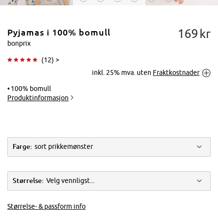
169
kr
Pyjamas i 100% bomull
bonprix
(
12
) >
inkl. 25% mva. uten
Fraktkostnader
Trykk for å
forstørre
100% bomull
Produktinformasjon
Farge:
sort prikkemønster
Størrelse:
Velg vennligst...
Størrelse- & passform info