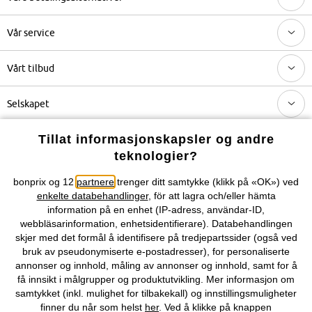
Vår service
Vårt tilbud
Selskapet
Tillat informasjonskapsler og andre
Topkategorier / Sesongvarer
teknologier?
bonprix og 12
partnere
trenger ditt samtykke (klikk på «OK») ved
Du kan også finne oss på
enkelte databehandlinger
, för att lagra och/eller hämta
information på en enhet (IP-adress, användar-ID,
webbläsarinformation, enhetsidentifierare). Databehandlingen
skjer med det formål å identifisere på tredjepartssider (også ved
bruk av pseudonymiserte e-postadresser), for personaliserte
Kjøpsvilkår
Personopplysninger
Cookie-innstillinger
annonser og innhold, måling av annonser og innhold, samt for å
få innsikt i målgrupper og produktutvikling. Mer informasjon om
Om Oss
Angre kjøp
samtykket (inkl. mulighet for tilbakekall) og innstillingsmuligheter
finner du når som helst
her
. Ved å klikke på knappen
©
2026 bonprix.